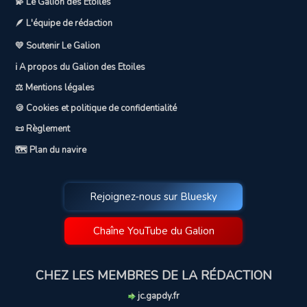
💫 Le Galion des Etoiles
🪶 L'équipe de rédaction
💛 Soutenir Le Galion
ℹ️ A propos du Galion des Etoiles
⚖️ Mentions légales
🍪 Cookies et politique de confidentialité
📜 Règlement
🗺️ Plan du navire
Rejoignez-nous sur Bluesky
Chaîne YouTube du Galion
CHEZ LES MEMBRES DE LA RÉDACTION
jc.gapdy.fr