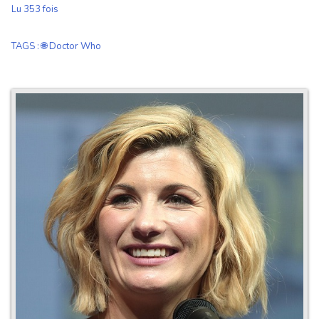
Lu 353 fois
TAGS
:
🌐 Doctor Who