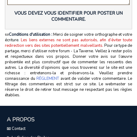
VOUS DEVEZ VOUS IDENTIFIER POUR POSTER UN
COMMENTAIRE.
📜
Conditions d'utilisation :
Merci de soigner votre orthographe et votre
écriture.
Les liens externes ne sont pas autorisés, afin d’éviter toute
redirection vers des sites potentiellement malveillants.
Pour ce type de
partage, merci d’utiliser notre forum - La Taverne. Veillez à rester polis
et respectueux dans vos propos. Donner votre avis sur l’œuvre
présentée est plus constructif que de commenter les ressentis des
autres. La diversité d’opinions que vous trouverez sur le site est une
richesse : entretenons‑la et préservons‑la. Veuillez prendre
connaissance du
RÈGLEMENT
avant de valider votre commentaire. Le
filtrage des commentaires est strict sur ce site. Le webmaster se
réserve le droit de retirer tout message ne respectant pas les règles
établies.
A PROPOS
📧 Contact