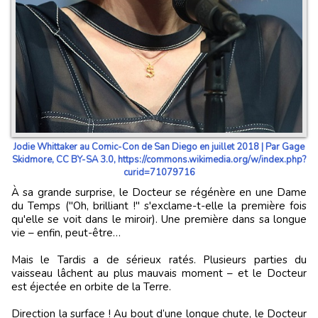
Jodie Whittaker au Comic-Con de San Diego en juillet 2018 | Par Gage
Skidmore, CC BY-SA 3.0, https://commons.wikimedia.org/w/index.php?
curid=71079716
À sa grande surprise, le Docteur se régénère en une Dame
du Temps ("Oh, brilliant !" s'exclame-t-elle la première fois
qu'elle se voit dans le miroir). Une première dans sa longue
vie – enfin, peut-être…
Mais le Tardis a de sérieux ratés. Plusieurs parties du
vaisseau lâchent au plus mauvais moment – et le Docteur
est éjectée en orbite de la Terre.
Direction la surface ! Au bout d’une longue chute, le Docteur