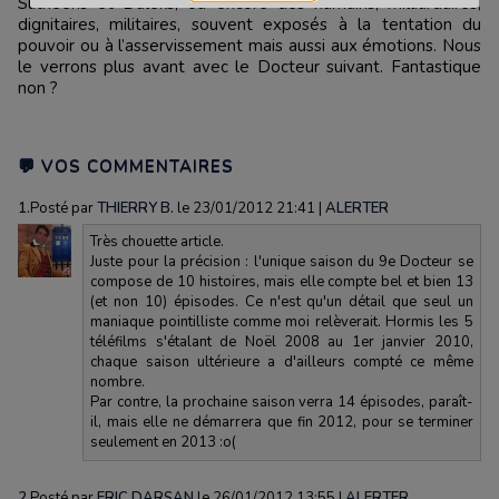
Slitheens et Daleks, ou encore des humains, milliardaires,
dignitaires, militaires, souvent exposés à la tentation du
pouvoir ou à l’asservissement mais aussi aux émotions. Nous
le verrons plus avant avec le Docteur suivant. Fantastique
non ?
💬 VOS COMMENTAIRES
1.
Posté par
THIERRY B.
le 23/01/2012 21:41
|
ALERTER
Très chouette article.
Juste pour la précision : l'unique saison du 9e Docteur se
compose de 10 histoires, mais elle compte bel et bien 13
(et non 10) épisodes. Ce n'est qu'un détail que seul un
maniaque pointilliste comme moi relèverait. Hormis les 5
téléfilms s'étalant de Noël 2008 au 1er janvier 2010,
chaque saison ultérieure a d'ailleurs compté ce même
nombre.
Par contre, la prochaine saison verra 14 épisodes, paraît-
il, mais elle ne démarrera que fin 2012, pour se terminer
seulement en 2013 :o(
2.
Posté par
ERIC DARSAN
le 26/01/2012 13:55
|
ALERTER