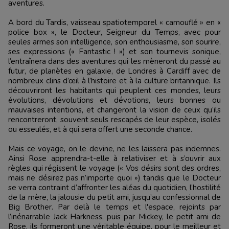
aventures.
A bord du Tardis, vaisseau spatiotemporel « camouflé » en «
police box », le Docteur, Seigneur du Temps, avec pour
seules armes son intelligence, son enthousiasme, son sourire,
ses expressions (« Fantastic ! ») et son tournevis sonique,
l’entraînera dans des aventures qui les mèneront du passé au
futur, de planètes en galaxie, de Londres à Cardiff avec de
nombreux clins d’œil à l’histoire et à la culture britannique. Ils
découvriront les habitants qui peuplent ces mondes, leurs
évolutions, dévolutions et dévotions, leurs bonnes ou
mauvaises intentions, et changeront la vision de ceux qu’ils
rencontreront, souvent seuls rescapés de leur espèce, isolés
ou esseulés, et à qui sera offert une seconde chance.
Mais ce voyage, on le devine, ne les laissera pas indemnes.
Ainsi Rose apprendra-t-elle à relativiser et à s’ouvrir aux
règles qui régissent le voyage (« Vos désirs sont des ordres,
mais ne désirez pas n’importe quoi ») tandis que le Docteur
se verra contraint d’affronter les aléas du quotidien, l’hostilité
de la mère, la jalousie du petit ami, jusqu’au confessionnal de
Big Brother. Par delà le temps et l'espace, rejoints par
l’inénarrable Jack Harkness, puis par Mickey, le petit ami de
Rose, ils formeront une véritable équipe, pour le meilleur et