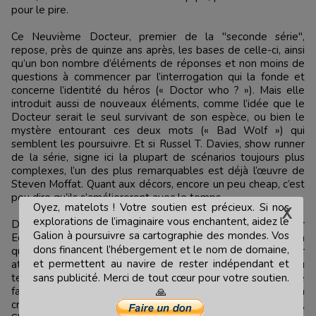
pour le pire.
Ce Neuvième Docteur, premier de la "seconde série",
repose, près de quinze ans après, les bases de celle-ci, ainsi
qu’un bon nombre d’éléments de réponses et non moins de
questions à commencer par l’interrogation qui la fonde et
concerne l’identité du héros (« Doctor who ? »). Mais elle
introduit aussi de nouveaux éléments, comme l’idée que le
Docteur serait le seul survivant de son espèce, ou bien le
mystère entourant ces deux mots (« Bad Wolf ») qui
semblent les poursuivre. Et si Russel T. Davies, show runner
de la série, signe ici la plupart de scénarios toujours plus
complexes, l’un des plus remarquables est déjà l’œuvre de
Steven Moffat. Quant aux décors, encore un peu cheap, c’est
peu dire qu’ils s’amélioreront avec le temps.
Oyez, matelots ! Votre soutien est précieux. Si nos
explorations de l’imaginaire vous enchantent, aidez le
Durant les dix épisodes d’une unique saison, Christopher
Galion à poursuivre sa cartographie des mondes. Vos
Eccleston, assisté de la lumineuse Billie Piper qui demeura
dons financent l’hébergement et le nom de domaine,
quant à elle encore quelque temps, campe ici un docteur
et permettent au navire de rester indépendant et
attachant, à l’air naïf et au sourire prompt mais aussi au
tempérament belliqueux et va-t-en guerre, qui retombe
sans publicité. Merci de tout cœur pour votre soutien.
facilement dans ses retranchements lorsqu’il a affaire à la
🙏
cruauté, ou à la bêtise, qu’elle provienne de ses ennemis,