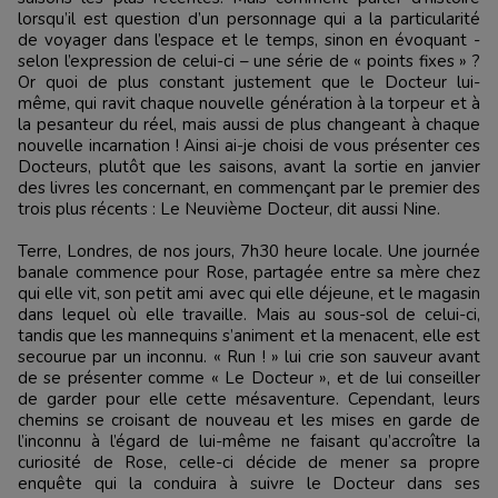
lorsqu’il est question d’un personnage qui a la particularité
de voyager dans l’espace et le temps, sinon en évoquant -
selon l’expression de celui-ci – une série de « points fixes » ?
Or quoi de plus constant justement que le Docteur lui-
même, qui ravit chaque nouvelle génération à la torpeur et à
la pesanteur du réel, mais aussi de plus changeant à chaque
nouvelle incarnation ! Ainsi ai-je choisi de vous présenter ces
Docteurs, plutôt que les saisons, avant la sortie en janvier
des livres les concernant, en commençant par le premier des
trois plus récents : Le Neuvième Docteur, dit aussi Nine.
Terre, Londres, de nos jours, 7h30 heure locale. Une journée
banale commence pour Rose, partagée entre sa mère chez
qui elle vit, son petit ami avec qui elle déjeune, et le magasin
dans lequel où elle travaille. Mais au sous-sol de celui-ci,
tandis que les mannequins s’animent et la menacent, elle est
secourue par un inconnu. « Run ! » lui crie son sauveur avant
de se présenter comme « Le Docteur », et de lui conseiller
de garder pour elle cette mésaventure. Cependant, leurs
chemins se croisant de nouveau et les mises en garde de
l’inconnu à l’égard de lui-même ne faisant qu’accroître la
curiosité de Rose, celle-ci décide de mener sa propre
enquête qui la conduira à suivre le Docteur dans ses