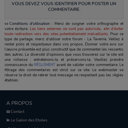
VOUS DEVEZ VOUS IDENTIFIER POUR POSTER UN
COMMENTAIRE.
📜
Conditions d'utilisation :
Merci de soigner votre orthographe et
votre écriture.
Les liens externes ne sont pas autorisés, afin d’éviter
toute redirection vers des sites potentiellement malveillants.
Pour ce
type de partage, merci d’utiliser notre forum - La Taverne. Veillez à
rester polis et respectueux dans vos propos. Donner votre avis sur
l’œuvre présentée est plus constructif que de commenter les ressentis
des autres. La diversité d’opinions que vous trouverez sur le site est
une richesse : entretenons‑la et préservons‑la. Veuillez prendre
connaissance du
RÈGLEMENT
avant de valider votre commentaire. Le
filtrage des commentaires est strict sur ce site. Le webmaster se
réserve le droit de retirer tout message ne respectant pas les règles
établies.
A PROPOS
📧 Contact
💫 Le Galion des Etoiles