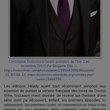
Christopher Eccleston à l'avant-première de Thor 2 en
novembre 2013 | Par Benjamin Ellis —
https://www.flickr.com/photos/jamin2/10554208936/sizes/o/
, CC BY-SA 2.0, https://commons.wikimedia.org/w/index.php?
curid=29450798
Les éditions Milady ayant tout récemment annoncé leur
intention de publier la version française des livres de Doctor
Who, l’occasion m’est donnée de revenir sur l’histoire d’une
série dont j’ai découvert, enfant, les premiers épisodes, lu,
adolescent, les premiers livres, et commencé ce mois-ci les
saisons les plus récentes. Mais comment parler d’histoire