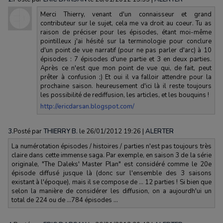
Merci Thierry, venant d'un connaisseur et grand
contributeur sur le sujet, cela me va droit au coeur. Tu as
raison de préciser pour les épisodes, étant moi-même
pointilleux j'ai hésité sur la terminologie pour conclure
d'un point de vue narratif (pour ne pas parler d'arc) à 10
épisodes : 7 épisodes d'une partie et 3 en deux parties.
Après ce n'est que mon point de vue qui, de fait, peut
prêter à confusion ;) Et oui il va falloir attendre pour la
prochaine saison. heureusement d'ici là il reste toujours
les possibilité de rediffusion, les articles, et les bouquins !
http://ericdarsan.blogspot.com/
3.
Posté par
THIERRY B.
le 26/01/2012 19:26
|
ALERTER
La numérotation épisodes / histoires / parties n'est pas toujours très
claire dans cette immense saga. Par exemple, en saison 3 de la série
originale, "The Daleks' Master Plan" est considéré comme le 20e
épisode diffusé jusque là (donc sur l'ensemble des 3 saisons
existant à l'époque), mais il se compose de ... 12 parties ! Si bien que
selon la manière de considérer les diffusion, on a aujourdh'ui un
total de 224 ou de ...784 épisodes ...