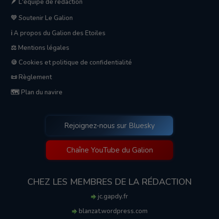
🪶 L'équipe de rédaction
💛 Soutenir Le Galion
ℹ️ A propos du Galion des Etoiles
⚖️ Mentions légales
🍪 Cookies et politique de confidentialité
📜 Règlement
🗺️ Plan du navire
Rejoignez-nous sur Bluesky
Chaîne YouTube du Galion
CHEZ LES MEMBRES DE LA RÉDACTION
jc.gapdy.fr
blanzat.wordpress.com