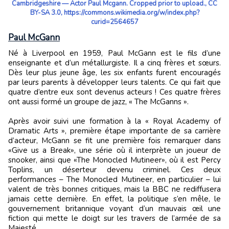
Cambridgeshire — Actor Paul Mcgann. Cropped prior to upload., CC
BY-SA 3.0, https://commons.wikimedia.org/w/index.php?
curid=2564657
Paul McGann
Né à Liverpool en 1959, Paul McGann est le fils d’une
enseignante et d’un métallurgiste. Il a cinq frères et sœurs.
Dès leur plus jeune âge, les six enfants furent encouragés
par leurs parents à développer leurs talents. Ce qui fait que
quatre d’entre eux sont devenus acteurs ! Ces quatre frères
ont aussi formé un groupe de jazz, « The McGanns ».
Après avoir suivi une formation à la « Royal Academy of
Dramatic Arts », première étape importante de sa carrière
d’acteur, McGann se fit une première fois remarquer dans
«Give us a Break», une série où il interprète un joueur de
snooker, ainsi que «The Monocled Mutineer», où il est Percy
Toplins, un déserteur devenu criminel. Ces deux
performances – The Monocled Mutineer, en particulier – lui
valent de très bonnes critiques, mais la BBC ne rediffusera
jamais cette dernière. En effet, la politique s’en mêle, le
gouvernement britannique voyant d’un mauvais œil une
fiction qui mette le doigt sur les travers de l’armée de sa
Majesté.