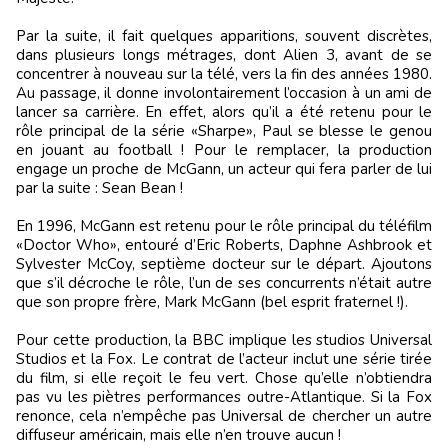
Par la suite, il fait quelques apparitions, souvent discrètes,
dans plusieurs longs métrages, dont Alien 3, avant de se
concentrer à nouveau sur la télé, vers la fin des années 1980.
Au passage, il donne involontairement l’occasion à un ami de
lancer sa carrière. En effet, alors qu’il a été retenu pour le
rôle principal de la série «Sharpe», Paul se blesse le genou
en jouant au football ! Pour le remplacer, la production
engage un proche de McGann, un acteur qui fera parler de lui
par la suite : Sean Bean !
En 1996, McGann est retenu pour le rôle principal du téléfilm
«Doctor Who», entouré d’Eric Roberts, Daphne Ashbrook et
Sylvester McCoy, septième docteur sur le départ. Ajoutons
que s’il décroche le rôle, l’un de ses concurrents n’était autre
que son propre frère, Mark McGann (bel esprit fraternel !).
Pour cette production, la BBC implique les studios Universal
Studios et la Fox. Le contrat de l’acteur inclut une série tirée
du film, si elle reçoit le feu vert. Chose qu’elle n’obtiendra
pas vu les piètres performances outre-Atlantique. Si la Fox
renonce, cela n’empêche pas Universal de chercher un autre
diffuseur américain, mais elle n’en trouve aucun !