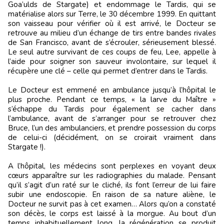
Goa’ulds de Stargate) et endommage le Tardis, qui se
matérialise alors sur Terre, le 30 décembre 1999. En quittant
son vaisseau pour vérifier où il est arrivé, le Docteur se
retrouve au milieu d’un échange de tirs entre bandes rivales
de San Francisco, avant de s’écrouler, sérieusement blessé.
Le seul autre survivant de ces coups de feu, Lee, appelle à
l’aide pour soigner son sauveur involontaire, sur lequel il
récupère une clé – celle qui permet d’entrer dans le Tardis.
Le Docteur est emmené en ambulance jusqu’à l’hôpital le
plus proche. Pendant ce temps, « la larve du Maître »
s’échappe du Tardis pour également se cacher dans
l’ambulance, avant de s’arranger pour se retrouver chez
Bruce, l’un des ambulanciers, et prendre possession du corps
de celui-ci (décidément, on se croirait vraiment dans
Stargate !).
A l’hôpital, les médecins sont perplexes en voyant deux
cœurs apparaître sur les radiographies du malade. Pensant
qu’il s’agit d’un raté sur le cliché, ils font l’erreur de lui faire
subir une endoscopie. En raison de sa nature aliène, le
Docteur ne survit pas à cet examen… Alors qu’on a constaté
son décès, le corps est laissé à la morgue. Au bout d’un
temps inhabituellement long, la régénération se produit