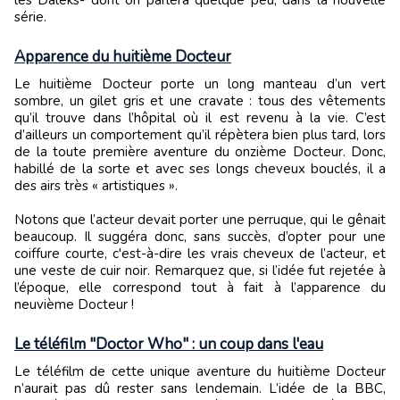
les Daleks- dont on parlera quelque peu, dans la nouvelle
série.
Apparence du huitième Docteur
Le huitième Docteur porte un long manteau d’un vert
sombre, un gilet gris et une cravate : tous des vêtements
qu’il trouve dans l’hôpital où il est revenu à la vie. C’est
d’ailleurs un comportement qu’il répètera bien plus tard, lors
de la toute première aventure du onzième Docteur. Donc,
habillé de la sorte et avec ses longs cheveux bouclés, il a
des airs très « artistiques ».
Notons que l’acteur devait porter une perruque, qui le gênait
beaucoup. Il suggéra donc, sans succès, d’opter pour une
coiffure courte, c'est-à-dire les vrais cheveux de l’acteur, et
une veste de cuir noir. Remarquez que, si l’idée fut rejetée à
l’époque, elle correspond tout à fait à l’apparence du
neuvième Docteur !
Le téléfilm "Doctor Who" : un coup dans l'eau
Le téléfilm de cette unique aventure du huitième Docteur
n’aurait pas dû rester sans lendemain. L’idée de la BBC,