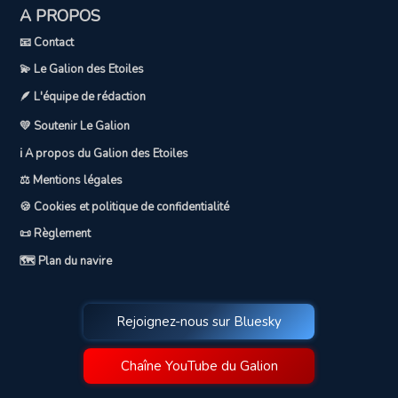
A PROPOS
📧 Contact
💫 Le Galion des Etoiles
🪶 L'équipe de rédaction
💛 Soutenir Le Galion
ℹ️ A propos du Galion des Etoiles
⚖️ Mentions légales
🍪 Cookies et politique de confidentialité
📜 Règlement
🗺️ Plan du navire
Rejoignez-nous sur Bluesky
Chaîne YouTube du Galion