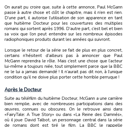
On aurait pu croire que, suite à cette annonce, Paul McGann
passe à autre chose et clôt le chapitre, mais il n’en est rien.
D’une part, il autorise l’utilisation de son apparence en tant
que huitième Docteur pour les couvertures des multiples
romans qui sortent après 1996. D’autre part, c’est bel et bien
sa voix que l’on peut entendre sur les nombreux épisodes
radiophoniques produits durant les années qui suivront.
Lorsque le retour de la série se fait de plus en plus concret,
certains n’hésitent d’ailleurs pas à annoncer que Paul
McGann reprendra le rôle. Mais c’est une chose que l’acteur
lui-même a toujours niée, tout simplement parce que la BBC
ne le lui a jamais demandé ! Il n’aurait pas dit non, à l’unique
condition qu’il ne doive plus porter cette horrible perruque !
Après le Docteur
Suite au téléfilm du huitième Docteur, McGann a une carrière
bien remplie, avec de nombreuses participations dans des
œuvres, connues ou obscures. On le retrouve ainsi dans
«FairyTale: A True Story» ou dans «La Reine des Damnés»,
où il joue David Talbot, un personnage central dans la série
de romans dont est tiré le film. La BBC le rappelle