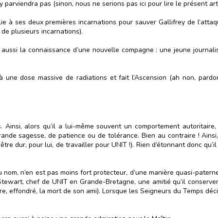
y parviendra pas (sinon, nous ne serions pas ici pour lire le présent artic
lie à ses deux premières incarnations pour sauver Gallifrey de l’attaq
de plusieurs incarnations).
a aussi la connaissance d’une nouvelle compagne : une jeune journali
 une dose massive de radiations et fait l’Ascension (ah non, pardon
Ainsi, alors qu’il a lui-même souvent un comportement autoritaire, i
de sagesse, de patience ou de tolérance. Bien au contraire ! Ainsi, l
être dur, pour lui, de travailler pour UNIT !). Rien d’étonnant donc qu’i
du nom, n’en est pas moins fort protecteur, d’une manière quasi-patern
Stewart, chef de UNIT en Grande-Bretagne, une amitié qu’il conserver
e, effondré, la mort de son ami). Lorsque les Seigneurs du Temps décide