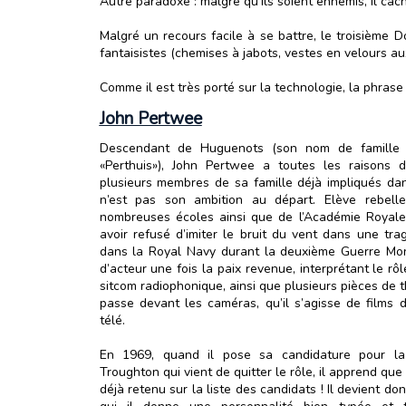
Autre paradoxe : malgré qu’ils soient ennemis, il cac
Malgré un recours facile à se battre, le troisième D
fantaisistes (chemises à jabots, vestes en velours aux
Comme il est très porté sur la technologie, la phrase 
John Pertwee
Descendant de Huguenots (son nom de famille ét
«Perthuis»), John Pertwee a toutes les raisons 
plusieurs membres de sa famille déjà impliqués da
n’est pas son ambition au départ. Elève rebelle
nombreuses écoles ainsi que de l’Académie Royale
avoir refusé d’imiter le bruit du vent dans une trag
dans la Royal Navy durant la deuxième Guerre Mond
d’acteur une fois la paix revenue, interprétant le rôl
sitcom radiophonique, ainsi que plusieurs pièces de t
passe devant les caméras, qu’il s’agisse de films
télé.
En 1969, quand il pose sa candidature pour la
Troughton qui vient de quitter le rôle, il apprend que
déjà retenu sur la liste des candidats ! Il devient do