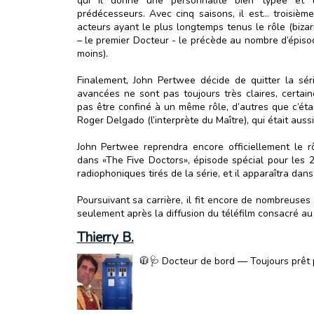
qui il donne une personnalité bien typée et t
prédécesseurs. Avec cinq saisons, il est... troisiè
acteurs ayant le plus longtemps tenus le rôle (biza
– le premier Docteur - le précède au nombre d’épiso
moins).
Finalement, John Pertwee décide de quitter la sér
avancées ne sont pas toujours très claires, certain
pas être confiné à un même rôle, d’autres que c’éta
Roger Delgado (l’interprète du Maître), qui était auss
John Pertwee reprendra encore officiellement le r
dans «The Five Doctors», épisode spécial pour les 2
radiophoniques tirés de la série, et il apparaîtra da
Poursuivant sa carrière, il fit encore de nombreuse
seulement après la diffusion du téléfilm consacré au
Thierry B.
🧥🩺 Docteur de bord — Toujours prêt p