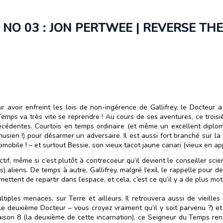
NO 03 : JON PERTWEE | REVERSE THE
 avoir enfreint les lois de non-ingérence de Gallifrey, le Docteur a
Temps va très vite se reprendre ! Au cours de ses aventures, ce trois
précédentes. Courtois en temps ordinaire (et même un excellent diplom
énusien !) pour désarmer un adversaire. Il est aussi fort branché sur l
mobile ! – et surtout Bessie, son vieux tacot jaune canari (vieux en a
ctif, même si c’est plutôt à contrecoeur qu’il devient le conseiller scie
 aliens. De temps à autre, Gallifrey, malgré l’exil, le rappelle pour d
rmettent de repartir dans l’espace, et cela, c’est ce qu’il y a de plus m
ples menaces, sur Terre et ailleurs. Il retrouvera aussi de vieille
r le deuxième Docteur – vous croyez vraiment qu’il y soit parvenu ?) 
saison 8 (la deuxième de cette incarnation), ce Seigneur du Temps r