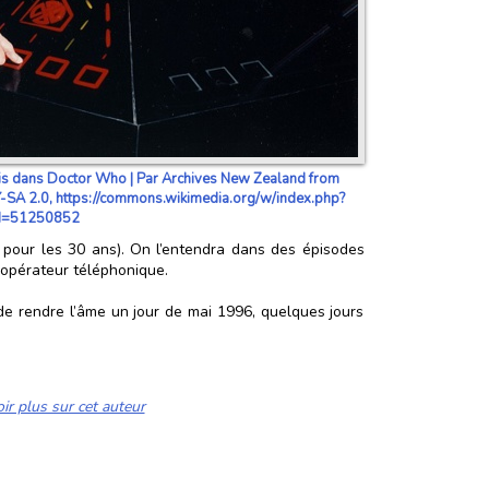
is dans Doctor Who | Par Archives New Zealand from
SA 2.0, https://commons.wikimedia.org/w/index.php?
id=51250852
, pour les 30 ans). On l’entendra dans des épisodes
n opérateur téléphonique.
 de rendre l’âme un jour de mai 1996, quelques jours
ir plus sur cet auteur