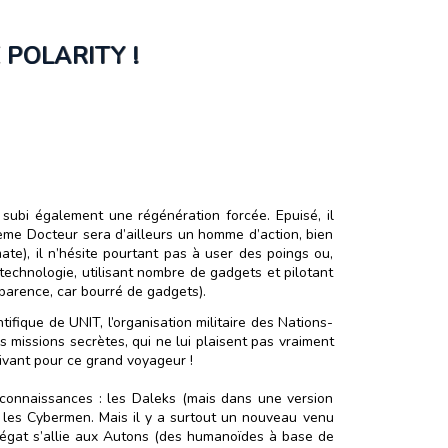
 POLARITY !
 subi également une régénération forcée. Epuisé, il
ième Docteur sera d’ailleurs un homme d’action, bien
ate), il n’hésite pourtant pas à user des poings ou,
a technologie, utilisant nombre de gadgets et pilotant
pparence, car bourré de gadgets).
ntifique de UNIT, l’organisation militaire des Nations-
es missions secrètes, qui ne lui plaisent pas vraiment
otivant pour ce grand voyageur !
s connaissances : les Daleks (mais dans une version
et les Cybermen. Mais il y a surtout un nouveau venu
enégat s’allie aux Autons (des humanoïdes à base de