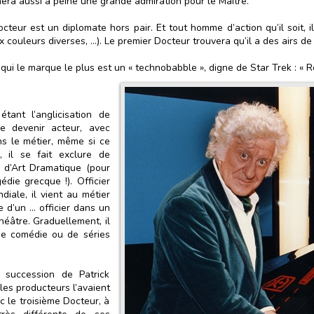
hera aussi à peine une grande admiration pour le Maître.
octeur est un diplomate hors pair. Et tout homme d’action qu’il soit, 
 couleurs diverses, …). Le premier Docteur trouvera qu’il a des airs de
qui le marque le plus est un « technobabble », digne de Star Trek : « Re
ant l’anglicisation de
de devenir acteur, avec
ns le métier, même si ce
, il se fait exclure de
 d’Art Dramatique (pour
édie grecque !). Officier
iale, il vient au métier
e d’un … officier dans un
héâtre. Graduellement, il
 de comédie ou de séries
 succession de Patrick
 les producteurs l’avaient
nc le troisième Docteur, à