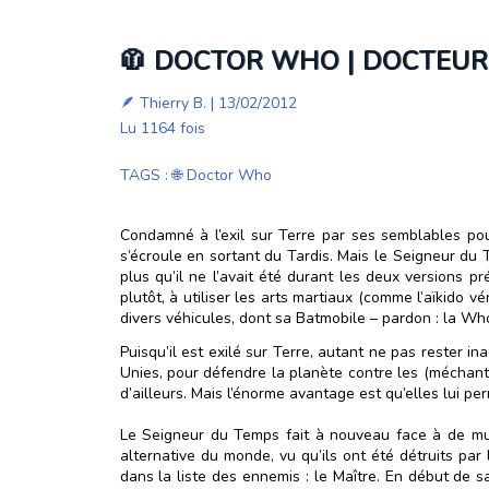
🧥 DOCTOR WHO | DOCTEUR 
🪶
Thierry B.
| 13/02/2012
Lu 1164 fois
TAGS
:
🌐 Doctor Who
Condamné à l’exil sur Terre par ses semblables pour
s’écroule en sortant du Tardis. Mais le Seigneur du 
plus qu’il ne l’avait été durant les deux versions 
plutôt, à utiliser les arts martiaux (comme l’aïkido v
divers véhicules, dont sa Batmobile – pardon : la Who
Puisqu’il est exilé sur Terre, autant ne pas rester ina
Unies, pour défendre la planète contre les (méchants)
d’ailleurs. Mais l’énorme avantage est qu’elles lui pe
Le Seigneur du Temps fait à nouveau face à de multi
alternative du monde, vu qu’ils ont été détruits pa
dans la liste des ennemis : le Maître. En début de 