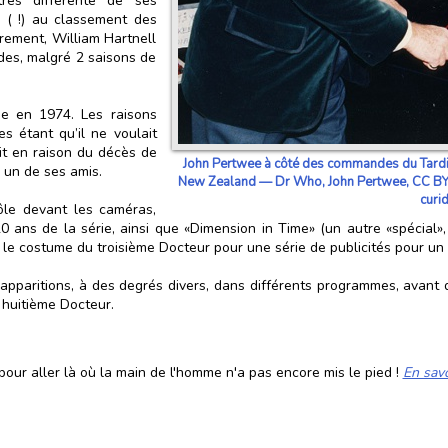
rès différente de ses
me ( !) au classement des
rrement, William Hartnell
des, malgré 2 saisons de
ie en 1974. Les raisons
es étant qu’il ne voulait
it en raison du décès de
John Pertwee à côté des commandes du Tard
i un de ses amis.
New Zealand — Dr Who, John Pertwee, CC BY-
cur
ôle devant les caméras,
0 ans de la série, ainsi que «Dimension in Time» (un autre «spécial»
ns le costume du troisième Docteur pour une série de publicités pour u
s apparitions, à des degrés divers, dans différents programmes, avant
 huitième Docteur.
our aller là où la main de l'homme n'a pas encore mis le pied !
En savo