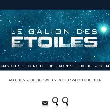
TURES OFFERTES
COIN GEEK
EXPLORATIONS SFFF
DOCTOR WHO
RÉ
ACCUEIL
>
🧥 DOCTOR WHO
>
DOCTOR WHO : LE DOCTEUR