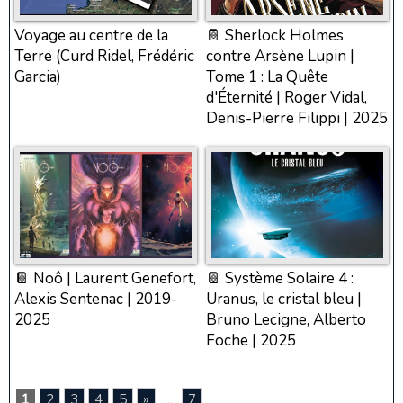
Voyage au centre de la
📔 Sherlock Holmes
Terre (Curd Ridel, Frédéric
contre Arsène Lupin |
Garcia)
Tome 1 : La Quête
d'Éternité | Roger Vidal,
Denis-Pierre Filippi | 2025
📔 Noô | Laurent Genefort,
📔 Système Solaire 4 :
Alexis Sentenac | 2019-
Uranus, le cristal bleu |
2025
Bruno Lecigne, Alberto
Foche | 2025
1
2
3
4
5
»
...
7