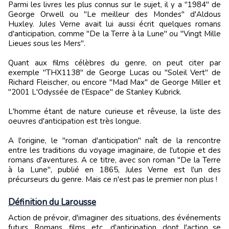
Parmi les livres les plus connus sur le sujet, il y a "1984" de
George Orwell ou "Le meilleur des Mondes" d'Aldous
Huxley. Jules Verne avait lui aussi écrit quelques romans
d'anticipation, comme "De la Terre à la Lune" ou "Vingt Mille
Lieues sous les Mers".
Quant aux films célèbres du genre, on peut citer par
exemple "THX1138" de George Lucas ou "Soleil Vert" de
Richard Fleischer, ou encore "Mad Max" de George Miller et
"2001 L'Odyssée de l'Espace" de Stanley Kubrick.
L'homme étant de nature curieuse et rêveuse, la liste des
oeuvres d'anticipation est très longue.
A l'origine, le "roman d'anticipation" naît de la rencontre
entre les traditions du voyage imaginaire, de l'utopie et des
romans d'aventures. A ce titre, avec son roman "De la Terre
à la Lune", publié en 1865, Jules Verne est l'un des
précurseurs du genre. Mais ce n'est pas le premier non plus !
Définition du Larousse
Action de prévoir, d'imaginer des situations, des événements
futurs. Romans, films, etc., d'anticipation, dont l'action se