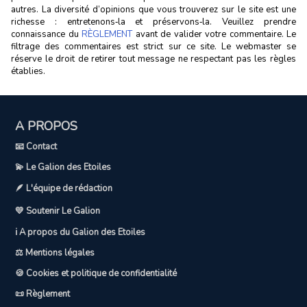
autres. La diversité d’opinions que vous trouverez sur le site est une
richesse : entretenons‑la et préservons‑la. Veuillez prendre
connaissance du
RÈGLEMENT
avant de valider votre commentaire. Le
filtrage des commentaires est strict sur ce site. Le webmaster se
réserve le droit de retirer tout message ne respectant pas les règles
établies.
A PROPOS
📧 Contact
💫 Le Galion des Etoiles
🪶 L'équipe de rédaction
💛 Soutenir Le Galion
ℹ️ A propos du Galion des Etoiles
⚖️ Mentions légales
🍪 Cookies et politique de confidentialité
📜 Règlement