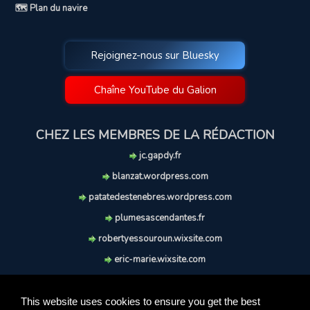
🗺️ Plan du navire
Rejoignez-nous sur Bluesky
Chaîne YouTube du Galion
CHEZ LES MEMBRES DE LA RÉDACTION
jc.gapdy.fr
blanzat.wordpress.com
patatedestenebres.wordpress.com
plumesascendantes.fr
robertyessouroun.wixsite.com
eric-marie.wixsite.com
lechiencritique.blogspot.com
soufflereve.blogspot.com
This website uses cookies to ensure you get the best