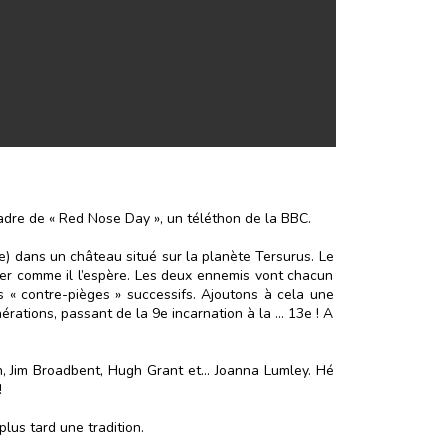
 cadre de « Red Nose Day », un téléthon de la BBC.
ce) dans un château situé sur la planète Tersurus. Le
er comme il l’espère. Les deux ennemis vont chacun
s « contre-pièges » successifs. Ajoutons à cela une
érations, passant de la 9e incarnation à la … 13e ! A
on, Jim Broadbent, Hugh Grant et... Joanna Lumley. Hé
!
plus tard une tradition.