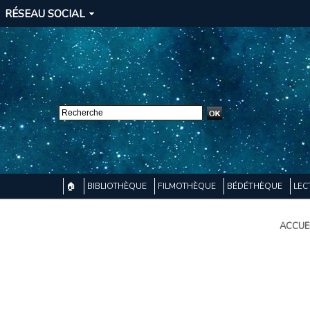
RÉSEAU SOCIAL
🏠
BIBLIOTHÈQUE
FILMOTHÈQUE
BÉDÉTHÈQUE
LEC
ACCUE