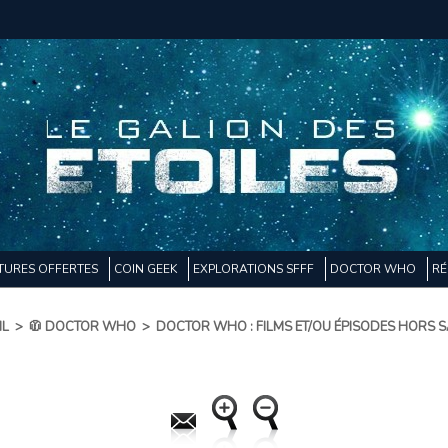
TURES OFFERTES
COIN GEEK
EXPLORATIONS SFFF
DOCTOR WHO
RÉ
IL
>
🧥 DOCTOR WHO
>
DOCTOR WHO : FILMS ET/OU ÉPISODES HORS 