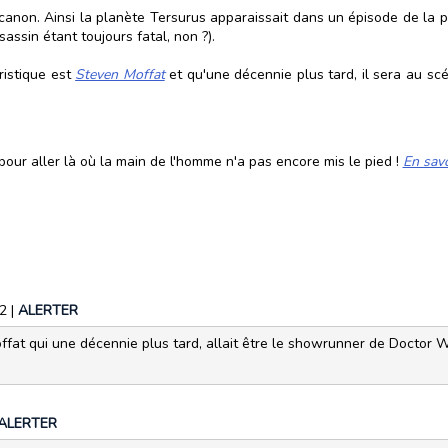
anon. Ainsi la planète Tersurus apparaissait dans un épisode de la pr
sassin étant toujours fatal, non ?).
ristique est
Steven Moffat
et qu'une décennie plus tard, il sera au sc
our aller là où la main de l'homme n'a pas encore mis le pied !
En savo
32
|
ALERTER
ffat qui une décennie plus tard, allait être le showrunner de Doctor W
ALERTER