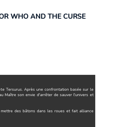
CTOR WHO AND THE CURSE
nète Tersurus. Après une confrontation basée sur le
u Maître son envie d'arrêter de sauver l'univers et
 mettre des bâtons dans les roues et fait alliance