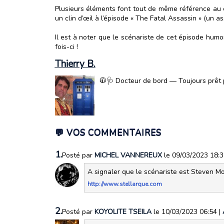
Plusieurs éléments font tout de même référence au c
un clin d’œil à l’épisode « The Fatal Assassin » (un as
Il est à noter que le scénariste de cet épisode humo
fois-ci !
Thierry B.
🧥🩺 Docteur de bord — Toujours prêt p
💬 VOS COMMENTAIRES
1.
Posté par
MICHEL VANNEREUX
le 09/03/2023 18:
A signaler que le scénariste est Steven Mo
http://www.stellarque.com
2.
Posté par
KOYOLITE TSEILA
le 10/03/2023 06:54
|