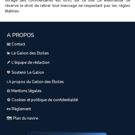
filtrage des commentaires est strict sur ce site. Le webmaster se
réserve le droit de retirer tout message ne respectant pas les règles
établies.
A PROPOS
📧 Contact
💫 Le Galion des Etoiles
🪶 L'équipe de rédaction
💛 Soutenir Le Galion
ℹ️ A propos du Galion des Etoiles
⚖️ Mentions légales
🍪 Cookies et politique de confidentialité
📜 Règlement
🗺️ Plan du navire