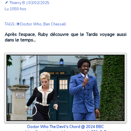
🪶
Thierry B.
| 03/02/2025
Lu 1055 fois
TAGS
:
🌐 Doctor Who
,
Ben Chessell
Après l'espace, Ruby découvre que le Tardis voyage aussi
dans le temps...
Doctor Who The Devil's Chord @ 2024 BBC