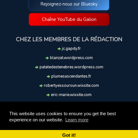
Rejoignez-nous sur Bluesky
Chaîne YouTube du Galion
CHEZ LES MEMBRES DE LA RÉDACTION
jc.gapdy.fr
blanzat.wordpress.com
patatedestenebres.wordpress.com
plumesascendantes.fr
robertyessouroun.wixsite.com
eric-marie.wixsite.com
lechiencritique.blogspot.com
soufflereve.blogspot.com
This website uses cookies to ensure you get the best
experience on our website.
Learn more
© 2009-2026 Le Galion des Etoiles. Tous droits réservés.
Ce site est réalisé et maintenu avec coeur et passion.
Got it!