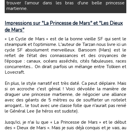
trouver l'amour dans les bras d'une belle princesse
martienne.
Impressions sur "La Princesse de Mars" et "Les Dieux
de Mars"
« Le Cycle de Mars » est de la bonne vieille SF qui sent le
steampunk et l'optimisme. L'auteur de Tarzan nous livre ici un
cycle SF absolument merveilleux. Barsoom (Mars) est le
reflet de l'état des connaissances et des croyances de
l'époque : canaux, océans asséchés, cités fabuleuses, races
concurrentes... On dirait parfois un mélange entre Tolkien et
Lovecraft.
En plus, le style narratif est très daté. Ca peut déplaire. Mais
si on accroche c'est génial ! Voici dévoilée la manière de
draguer une princesse martienne, de négocier une alliance
avec des géants de 5 mètres ou de souffleter un roitelet
arrogant... le tout avec une classe folle que n'aurait pas renié
le Général Lee (le héros est sudiste).
Jusqu'ici, je n'ai lu que « La Princesse de Mars » et le début
des « Dieux de Mars ». Mais je suis déjà conquis et je vais, au