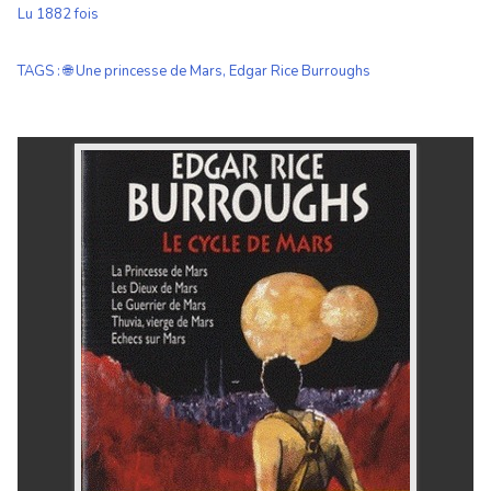
Lu 1882 fois
TAGS
:
🌐 Une princesse de Mars
,
Edgar Rice Burroughs