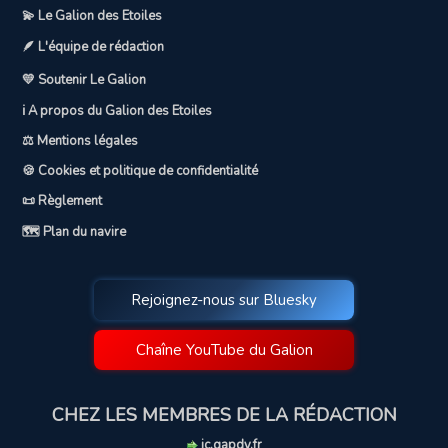
💫 Le Galion des Etoiles
🪶 L'équipe de rédaction
💛 Soutenir Le Galion
ℹ️ A propos du Galion des Etoiles
⚖️ Mentions légales
🍪 Cookies et politique de confidentialité
📜 Règlement
🗺️ Plan du navire
Rejoignez-nous sur Bluesky
Chaîne YouTube du Galion
CHEZ LES MEMBRES DE LA RÉDACTION
jc.gapdy.fr