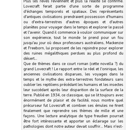
Plus les rêves reviennent et plus la réalité se confirme.
Lovecraft ferait partie d'une sorte de programme
d'échanges temporels et spatiaux. Des représentants
d'antiques civilisations prendraient possession d'humains
ou d'extra-terrestres d'autres époques et d'autres
planètes pour voyager dans le temps et explorer le passé
et l'avenir. Quand il commence à vouloir communiquer sur
son expérience, tout le monde le prend pour un fou
jusqu'au jour où deux professeurs australiens, Mackenzie
et Freeborn, lui proposent de les rejoindre pour explorer
des ruines mégalithiques perdues au plus profond du
désert...
Que de thèmes dans ce court roman (cette novella ?) du
grand Lovecraft ! Le rapport entre le réel et l'onirique, les
anciennes civilisations disparues, les voyages dans le
temps et le mythe des extra-terrestres fondateurs sans
oublier les reptiliens précédant les humains et les insectes
leur succédant après leur disparition de la surface de la
terre. Publié en 1934, ce classique, qui se lit toujours avec
énormément de plaisir et de facilité, nous montre quel
précurseur fut Lovecraft et combien ses émules ne firent
finalement que reprendre ses thèmes de mille et une
façons. Une lecture analytique de type freudien pourrait
être fort intéressante et apporter un éclairage sur les
pathologies dont notre auteur devait souffrir... Mais n'est-