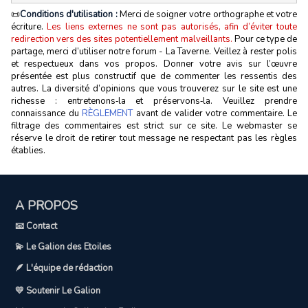
📜
Conditions d'utilisation :
Merci de soigner votre orthographe et votre
écriture.
Les liens externes ne sont pas autorisés, afin d’éviter toute
redirection vers des sites potentiellement malveillants.
Pour ce type de
partage, merci d’utiliser notre forum - La Taverne. Veillez à rester polis
et respectueux dans vos propos. Donner votre avis sur l’œuvre
présentée est plus constructif que de commenter les ressentis des
autres. La diversité d’opinions que vous trouverez sur le site est une
richesse : entretenons‑la et préservons‑la. Veuillez prendre
connaissance du
RÈGLEMENT
avant de valider votre commentaire. Le
filtrage des commentaires est strict sur ce site. Le webmaster se
réserve le droit de retirer tout message ne respectant pas les règles
établies.
A PROPOS
📧 Contact
💫 Le Galion des Etoiles
🪶 L'équipe de rédaction
💛 Soutenir Le Galion