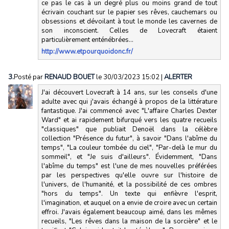
ce pas le cas à un degré plus ou moins grand de tout
écrivain couchant sur le papier ses rêves, cauchemars ou
obsessions et dévoilant à tout le monde les cavernes de
son inconscient. Celles de Lovecraft étaient
particulièrement enténébrées...
http://www.etpourquoidonc.fr/
3.
Posté par
RENAUD BOUET
le 30/03/2023 15:02
|
ALERTER
J'ai découvert Lovecraft à 14 ans, sur les conseils d'une
adulte avec qui j'avais échangé à propos de la littérature
fantastique. J'ai commencé avec "L'affaire Charles Dexter
Ward" et ai rapidement bifurqué vers les quatre recueils
"classiques" que publiait Denoël dans la célèbre
collection "Présence du futur", à savoir "Dans l'abîme du
temps", "La couleur tombée du ciel", "Par-delà le mur du
sommeil", et "Je suis d'ailleurs". Évidemment, "Dans
l'abîme du temps" est l'une de mes nouvelles préférées
par les perspectives qu'elle ouvre sur l'histoire de
l'univers, de l'humanité, et la possibilité de ces ombres
"hors du temps". Un texte qui enfièvre l'esprit,
l'imagination, et auquel on a envie de croire avec un certain
effroi. J'avais également beaucoup aimé, dans les mêmes
recueils, "Les rêves dans la maison de la sorcière" et le