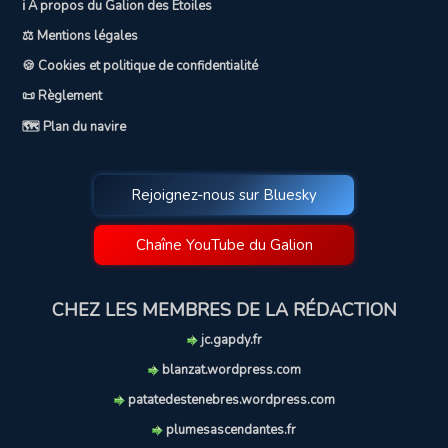
ℹ️ A propos du Galion des Etoiles
⚖️ Mentions légales
🍪 Cookies et politique de confidentialité
📜 Règlement
🗺️ Plan du navire
Rejoignez-nous sur Bluesky
Chaîne YouTube du Galion
CHEZ LES MEMBRES DE LA RÉDACTION
jc.gapdy.fr
blanzat.wordpress.com
patatedestenebres.wordpress.com
plumesascendantes.fr