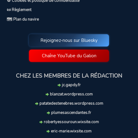
🍪 Cookies et politique de confidentialité
📜 Règlement
🗺️ Plan du navire
Rejoignez-nous sur Bluesky
Chaîne YouTube du Galion
CHEZ LES MEMBRES DE LA RÉDACTION
jc.gapdy.fr
blanzat.wordpress.com
patatedestenebres.wordpress.com
plumesascendantes.fr
robertyessouroun.wixsite.com
eric-marie.wixsite.com