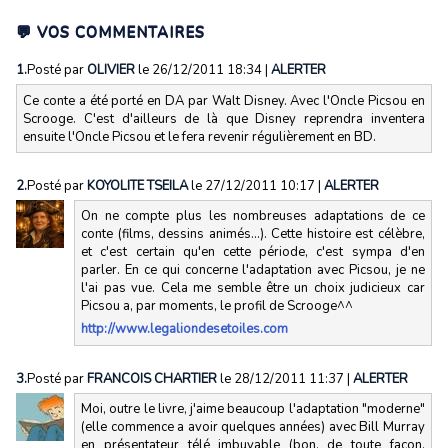
💬 VOS COMMENTAIRES
1.
Posté par
OLIVIER
le 26/12/2011 18:34
|
ALERTER
Ce conte a été porté en DA par Walt Disney. Avec l'Oncle Picsou en
Scrooge. C'est d'ailleurs de là que Disney reprendra inventera
ensuite l'Oncle Picsou et le fera revenir régulièrement en BD.
2.
Posté par
KOYOLITE TSEILA
le 27/12/2011 10:17
|
ALERTER
On ne compte plus les nombreuses adaptations de ce
conte (films, dessins animés...). Cette histoire est célèbre,
et c'est certain qu'en cette période, c'est sympa d'en
parler. En ce qui concerne l'adaptation avec Picsou, je ne
l'ai pas vue. Cela me semble être un choix judicieux car
Picsou a, par moments, le profil de Scrooge^^
http://www.legaliondesetoiles.com
3.
Posté par
FRANCOIS CHARTIER
le 28/12/2011 11:37
|
ALERTER
Moi, outre le livre, j'aime beaucoup l'adaptation "moderne"
(elle commence a avoir quelques années) avec Bill Murray
en présentateur télé imbuvable (bon, de toute façon,