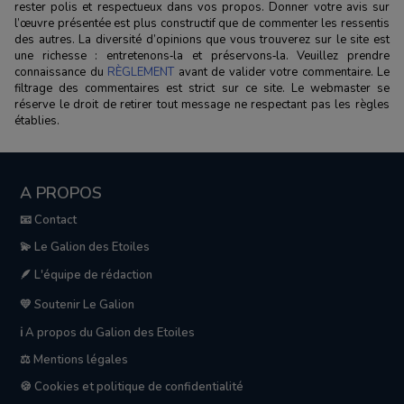
rester polis et respectueux dans vos propos. Donner votre avis sur
l’œuvre présentée est plus constructif que de commenter les ressentis
des autres. La diversité d’opinions que vous trouverez sur le site est
une richesse : entretenons‑la et préservons‑la. Veuillez prendre
connaissance du
RÈGLEMENT
avant de valider votre commentaire. Le
filtrage des commentaires est strict sur ce site. Le webmaster se
réserve le droit de retirer tout message ne respectant pas les règles
établies.
A PROPOS
📧 Contact
💫 Le Galion des Etoiles
🪶 L'équipe de rédaction
💛 Soutenir Le Galion
ℹ️ A propos du Galion des Etoiles
⚖️ Mentions légales
🍪 Cookies et politique de confidentialité