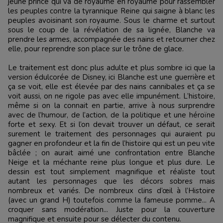
jeune prince qui va de royaume en royaume pour rassembler
les peuples contre la tyrannique Reine qui saigne à blanc les
peuples avoisinant son royaume. Sous le charme et surtout
sous le coup de la révélation de sa lignée, Blanche va
prendre les armes, accompagnée des nains et retourner chez
elle, pour reprendre son place sur le trône de glace.
Le traitement est donc plus adulte et plus sombre ici que la
version édulcorée de Disney, ici Blanche est une guerrière et
ça se voit, elle est élevée par des nains cannibales et ça se
voit aussi, on ne rigole pas avec elle impunément. L’histoire,
même si on la connait en partie, arrive à nous surprendre
avec de l’humour, de l’action, de la politique et une héroïne
forte et sexy. Et si l’on devait trouver un défaut, ce serait
surement le traitement des personnages qui auraient pu
gagner en profondeur et la fin de l’histoire qui est un peu vite
bâclée ; on aurait aimé une confrontation entre Blanche
Neige et la méchante reine plus longue et plus dure. Le
dessin est tout simplement magnifique et réaliste tout
autant les personnages que les décors sobres mais
nombreux et variés. De nombreux clins d’œil à l’Histoire
(avec un grand H) toutefois comme la fameuse pomme... A
croquer sans modération... Juste pour la couverture
magnifique et ensuite pour se délecter du contenu.