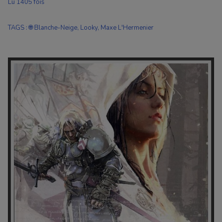
Lu 1405 fois
TAGS
:
🌐 Blanche-Neige
,
Looky
,
Maxe L'Hermenier