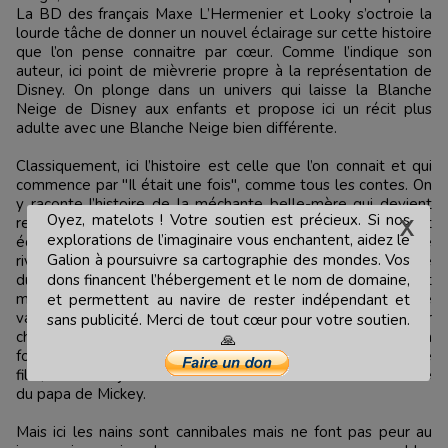
La BD des français Maxe L’Hermenier et Looky s’octroie la
lourde tâche de donner un nouvel éclairage sur cette histoire
que l’on pense connaitre par cœur. Comme l’indique son
auteur, ici point de mièvrerie propre à la représentation de
Disney. On plonge dans un univers qui laisse la Blanche
Neige de Disney aux enfants et propose ici un récit plus
adulte avec une Blanche Neige bien différente.
Classiquement, ici l’histoire est celle que l’on connait et qui
commence par "Il était une fois", comme tous les contes. On
y raconte l’histoire de la méchante belle-mère qui devient
Oyez, matelots ! Votre soutien est précieux. Si nos
reine despotique après avoir accéléré la mort de son mari et
explorations de l’imaginaire vous enchantent, aidez le
écarté la fille de celui-ci qui lui a été présentée comme une
Galion à poursuivre sa cartographie des mondes. Vos
rivale par le miroir magique. En effet, Blanche est l’héritière
du royaume des neiges, les terres de son père. La croyant
dons financent l’hébergement et le nom de domaine,
morte, elle peut régner sans partage sur le royaume laissé
et permettent au navire de rester indépendant et
vacant. Mais la jeune Blanche est épargnée par le chasseur
sans publicité. Merci de tout cœur pour votre soutien.
chargé de la tuer et va trouver refuge chez les nains de la
🙏
forêt qui vont l’élever pour en faire une belle et forte jeune
fille, loin de la jeune fille niaise aux oiseaux du dessin animé
du papa de Mickey.
Mais ici les nains sont cannibales mais ne font pas peur au