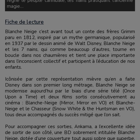
règne le peuple cannibale, les nains pratiquant l’ancienne
magie…
Fiche de lecture
Blanche Neige c’est avant tout un conte des frères Grimm
paru en 1812, inspiré par un mythe germanique, popularisé
en 1937 par le dessin animé de Walt Disney, Blanche Neige
et les 7 nains, qui comme beaucoup d’autres, tourne en
boucle dans nos chaumières et tient une place importante
dans l’inconscient collectif et participent à l’éducation de nos
enfants.
Icônisée par cette représentation mièvre qu’en a faite
Disney dans son premier long métrage, Blanche Neige se
modernise aujourd’hui par le biais d’une série télé (Once
Upon a Time) et deux films sortis consécutivement au
cinéma : Blanche-Neige (Mirror, Mirror en VO) et Blanche-
Neige et le Chasseur (Snow White & the Huntsman en VO),
tous deux accompagnés du succès mitigé que l’on sait.
Pour accompagner ces sorties, Ankama, a l’excellente idée
de sortir de son côté, une BD sobrement intitulée Blanche
Neige, dotée d’une couverture tout aussi sobre que superbe.