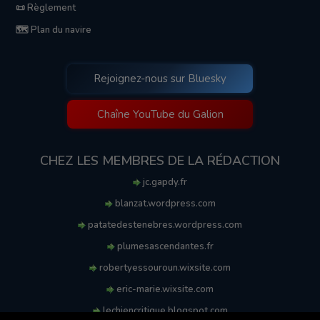
📜 Règlement
🗺️ Plan du navire
Rejoignez-nous sur Bluesky
Chaîne YouTube du Galion
CHEZ LES MEMBRES DE LA RÉDACTION
jc.gapdy.fr
blanzat.wordpress.com
patatedestenebres.wordpress.com
plumesascendantes.fr
robertyessouroun.wixsite.com
eric-marie.wixsite.com
lechiencritique.blogspot.com