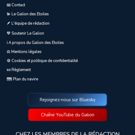
📧 Contact
💫 Le Galion des Etoiles
🪶 L'équipe de rédaction
💛 Soutenir Le Galion
ℹ️ A propos du Galion des Etoiles
⚖️ Mentions légales
🍪 Cookies et politique de confidentialité
📜 Règlement
🗺️ Plan du navire
Rejoignez-nous sur Bluesky
Chaîne YouTube du Galion
CHEZ LES MEMBRES DE LA RÉDACTION