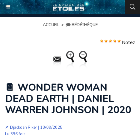
ACCUEIL
>
🗯️ BÉDÉTHÈQUE
Notez
📔 WONDER WOMAN
DEAD EARTH | DANIEL
WARREN JOHNSON | 2020
🪶
Djackdah Riker
| 18/09/2025
Lu 396 fois