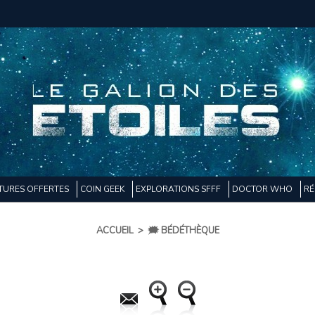
TURES OFFERTES
COIN GEEK
EXPLORATIONS SFFF
DOCTOR WHO
RÉ
ACCUEIL
>
🗯️ BÉDÉTHÈQUE