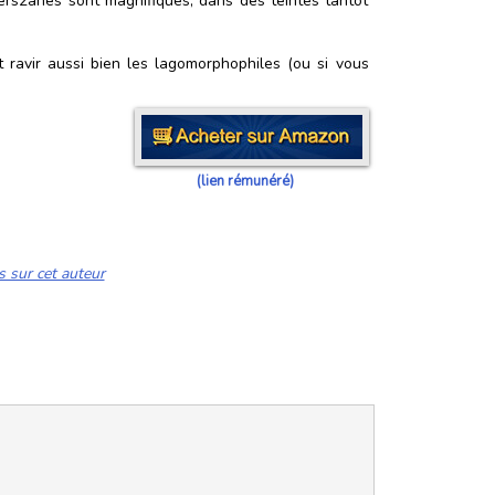
Vers2anes sont magnifiques, dans des teintes tantôt
 ravir aussi bien les lagomorphophiles (ou si vous
(lien rémunéré)
s sur cet auteur