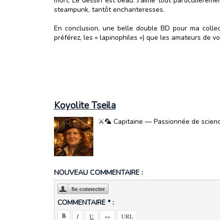
mort. Le dessin est beau. J’aime tout particulièrem
steampunk, tantôt enchanteresses.
En conclusion, une belle double BD pour ma collect
préférez, les « lapinophiles ») que les amateurs de v
Koyolite Tseila
⚔️🦜 Capitaine — Passionnée de science-
NOUVEAU COMMENTAIRE :
COMMENTAIRE * :