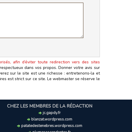
isés, afin d’éviter toute redirection vers des sites
t respectueux dans vos propos. Donner votre avis sur
erez sur le site est une richesse : entretenons‑la et
es est strict sur ce site. Le webmaster se réserve le
CHEZ LES MEMBRES DE LA RÉDACTION
jc.gapdy.fr
blanzat.wordpress.com
patatedestenebres.wordpress.com