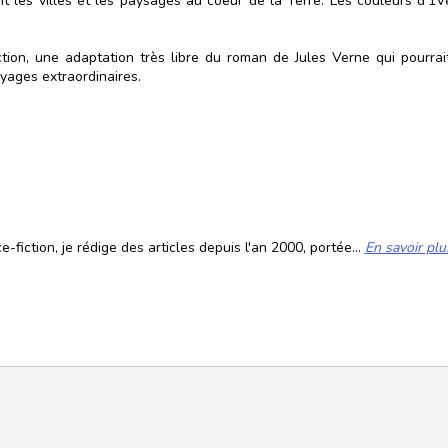
ent les villes et les paysages au coeur de la Terre. Les couleurs d’1
ion, une adaptation très libre du roman de Jules Verne qui pourrait
oyages extraordinaires.
fiction, je rédige des articles depuis l'an 2000, portée...
En savoir plu