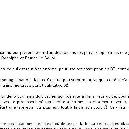
on auteur préféré, étant l’un des romans les plus exceptionnels que 
ar Rodolphe et Patrice Le Sourd.
s, ce qui est tout à fait normal pour une retranscription en BD, dont 
onnages par des lapins. C’est un peu surprenant, vu que ce récit n’a ri
ynamite me laisse plutôt dubitative…🤔
 Lindenbrock, mais doit cacher son identité à Hans, leur guide, pour p
es, avec le professeur hésitant entre « ma nièce » et « mon neveu 
était une lapinette, qui plus est, tout à fait à son goût 😊 Ce « jeu 
voré ces deux tomes en très peu de temps, la lecture en est très plaisa