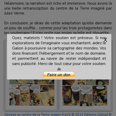
Néanmoins, la narration est riche et immersive. Nous avons là
une belle retranscription du centre de la Terre imaginé par
Jules Verne.
En conclusion, je dirais de cette adaptation qu’elle demande
un peu de souffle… comme pour les trois protagonistes dans
les souterrains ! Il n'en reste pas moins qu'elle est chouette.
Oyez, matelots ! Votre soutien est précieux. Si nos
explorations de l’imaginaire vous enchantent, aidez le
Galion à poursuivre sa cartographie des mondes. Vos
dons financent l’hébergement et le nom de domaine,
et permettent au navire de rester indépendant et
sans publicité. Merci de tout cœur pour votre soutien.
🙏
Voyage au centre de la Terre, pages 4 et 5 © 2021 Editions Glénat ©