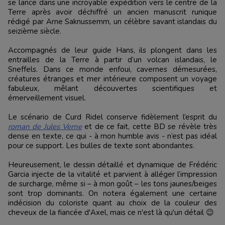
se lance dans une incroyable expédition vers le centre de la
Terre après avoir déchiffré un ancien manuscrit runique
rédigé par Arne Saknussemm, un célèbre savant islandais du
seizième siècle.
Accompagnés de leur guide Hans, ils plongent dans les
entrailles de la Terre à partir d’un volcan islandais, le
Sneffels. Dans ce monde enfoui, cavernes démesurées,
créatures étranges et mer intérieure composent un voyage
fabuleux, mêlant découvertes scientifiques et
émerveillement visuel.
Le scénario de Curd Ridel conserve fidèlement l’esprit du
roman de Jules Verne
et de ce fait, cette BD se révèle très
dense en texte, ce qui - à mon humble avis - n’est pas idéal
pour ce support. Les bulles de texte sont abondantes.
Heureusement, le dessin détaillé et dynamique de Frédéric
Garcia injecte de la vitalité et parvient à alléger l’impression
de surcharge, même si – à mon goût – les tons jaunes/beiges
sont trop dominants. On notera également une certaine
indécision du coloriste quant au choix de la couleur des
cheveux de la fiancée d'Axel, mais ce n'est là qu'un détail 😉