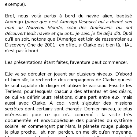
exemple).
Bref, nous voilà partis à bord du navire alien, baptisé
Amerigo (
parce que c’est Amerigo Vespucci qui a donné son
nom au Nouveau Monde, celui des Américains qui ont
découvert ledit navire et qui ont… je sais, je l’ai déjà dit
). Quoi
qu’il en soit, notons que l’Amerigo est loin de ressembler au
Discovery One de 2001 ; en effet, si Clarke est bien là, HAL
n'est pas à bord.
Les présentations étant faites, l’aventure peut commencer.
Elle va se dérouler en jouant sur plusieurs niveaux. D’abord
et bien sûr, la recherche des compagnons de Clarke qui est
le seul capable de diriger et utiliser le vaisseau. Ensuite les
Terriens, pour lesquels chacun a des attentes et des désirs,
ce qui va définir leurs relations, d’une part entre eux, mais
aussi avec Clarke. À ceci, vont s’ajouter des missions
secrètes dont certains sont chargés. Dernier niveau, le plus
intéressant pour ce qui m’a concerné : la visite très
documentée et encyclopédique des planètes du système
solaire, en commençant par Mars, la planète rouge, puisque
la plus proche… ah, non, pardon, on me dit qu’en moyenne,