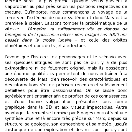
Mercure serait la plus proche, quoique Vénus parvient à
s’approcher au plus près selon les positions respectives de
chacune. Qu’importe, nous commençons le voyage de la
Terre vers l’extérieur de notre système et donc Mars est la
première à croiser. Laissons tomber la problématique de la
vitesse –
l’Amerigo va suffisamment vite et dispose de
l’énergie et de la puissance nécessaires, malgré ses 2000 ans
passés dans la croûte lunaire
– et celle des orbites
planétaires et donc du trajet à effectuer.
J’avoue que l’histoire, les personnages et le scénario avec
ses quelques intrigues ne sont pas ce qu’il y a de plus
extraordinaire ni de follement original, mais ils possèdent
une énorme qualité : ils permettent de nous entraîner à la
découverte de Mars, d’en recevoir des caractéristiques et
des informations réelles, précises, récentes et suffisamment
détaillées pour être passionnantes. On se laisse donc
agréablement entraîner afin de profiter de ces connaissances
et d’une bonne vulgarisation présentée sous forme
graphique dans la BD et aux visuels impeccables. Autre
avantage : la recueil se termine par 8 pages nous offrant une
synthèse utile et là encore très précise sur Mars, depuis sa
structure, sa géologie, son atmosphère et sa météo, jusqu’à
l’historique de son exploration et des missions qui s’y sont