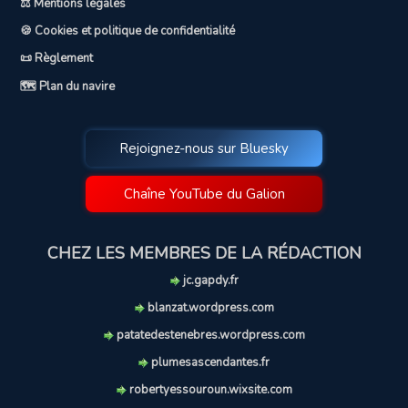
⚖️ Mentions légales
🍪 Cookies et politique de confidentialité
📜 Règlement
🗺️ Plan du navire
Rejoignez-nous sur Bluesky
Chaîne YouTube du Galion
CHEZ LES MEMBRES DE LA RÉDACTION
jc.gapdy.fr
blanzat.wordpress.com
patatedestenebres.wordpress.com
plumesascendantes.fr
robertyessouroun.wixsite.com