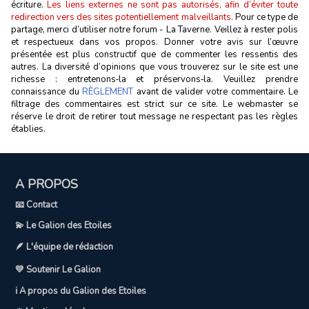
écriture.
Les liens externes ne sont pas autorisés, afin d’éviter toute
redirection vers des sites potentiellement malveillants.
Pour ce type de
partage, merci d’utiliser notre forum - La Taverne. Veillez à rester polis
et respectueux dans vos propos. Donner votre avis sur l’œuvre
présentée est plus constructif que de commenter les ressentis des
autres. La diversité d’opinions que vous trouverez sur le site est une
richesse : entretenons‑la et préservons‑la. Veuillez prendre
connaissance du
RÈGLEMENT
avant de valider votre commentaire. Le
filtrage des commentaires est strict sur ce site. Le webmaster se
réserve le droit de retirer tout message ne respectant pas les règles
établies.
A PROPOS
📧 Contact
💫 Le Galion des Etoiles
🪶 L'équipe de rédaction
💛 Soutenir Le Galion
ℹ️ A propos du Galion des Etoiles