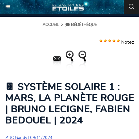
ACCUEIL
>
🗯️ BÉDÉTHÈQUE
Notez
📔 SYSTÈME SOLAIRE 1 :
MARS, LA PLANÈTE ROUGE
| BRUNO LECIGNE, FABIEN
BEDOUEL | 2024
🪶
JC Gapdy
| 09/11/2024