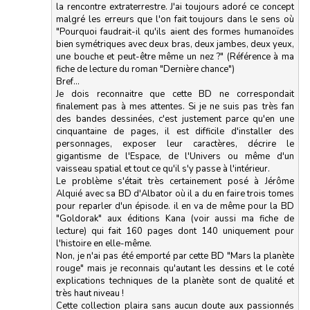
la rencontre extraterrestre. J'ai toujours adoré ce concept
malgré les erreurs que l'on fait toujours dans le sens où
"Pourquoi faudrait-il qu'ils aient des formes humanoïdes
bien symétriques avec deux bras, deux jambes, deux yeux,
une bouche et peut-être même un nez ?" (Référence à ma
fiche de lecture du roman "Dernière chance")
Bref...
Je dois reconnaitre que cette BD ne correspondait
finalement pas à mes attentes. Si je ne suis pas très fan
des bandes dessinées, c'est justement parce qu'en une
cinquantaine de pages, il est difficile d'installer des
personnages, exposer leur caractères, décrire le
gigantisme de l'Espace, de l'Univers ou même d'un
vaisseau spatial et tout ce qu'il s'y passe à l'intérieur.
Le problème s'était très certainement posé à Jérôme
Alquié avec sa BD d'Albator où il a du en faire trois tomes
pour reparler d'un épisode. il en va de même pour la BD
"Goldorak" aux éditions Kana (voir aussi ma fiche de
lecture) qui fait 160 pages dont 140 uniquement pour
l'histoire en elle-même.
Non, je n'ai pas été emporté par cette BD "Mars la planète
rouge" mais je reconnais qu'autant les dessins et le coté
explications techniques de la planète sont de qualité et
très haut niveau !
Cette collection plaira sans aucun doute aux passionnés