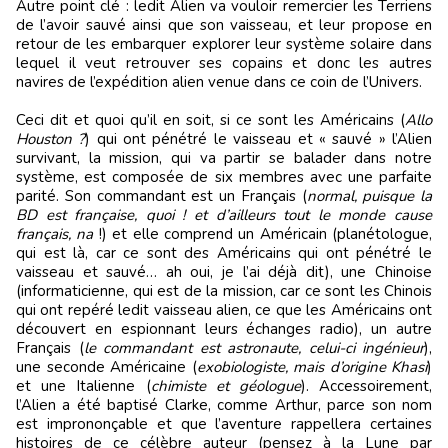
Autre point clé : ledit Alien va vouloir remercier les Terriens
de l’avoir sauvé ainsi que son vaisseau, et leur propose en
retour de les embarquer explorer leur système solaire dans
lequel il veut retrouver ses copains et donc les autres
navires de l’expédition alien venue dans ce coin de l’Univers.
Ceci dit et quoi qu’il en soit, si ce sont les Américains (
Allo
Houston ?
) qui ont pénétré le vaisseau et « sauvé » l’Alien
survivant, la mission, qui va partir se balader dans notre
système, est composée de six membres avec une parfaite
parité. Son commandant est un Français (
normal, puisque la
BD est française, quoi ! et d’ailleurs tout le monde cause
français, na
!) et elle comprend un Américain (planétologue,
qui est là, car ce sont des Américains qui ont pénétré le
vaisseau et sauvé… ah oui, je l’ai déjà dit), une Chinoise
(informaticienne, qui est de la mission, car ce sont les Chinois
qui ont repéré ledit vaisseau alien, ce que les Américains ont
découvert en espionnant leurs échanges radio), un autre
Français (
le commandant est astronaute, celui-ci ingénieur
),
une seconde Américaine (
exobiologiste, mais d’origine Khasi
)
et une Italienne (
chimiste et géologue
). Accessoirement,
l’Alien a été baptisé Clarke, comme Arthur, parce son nom
est imprononçable et que l’aventure rappellera certaines
histoires de ce célèbre auteur (pensez à la Lune par