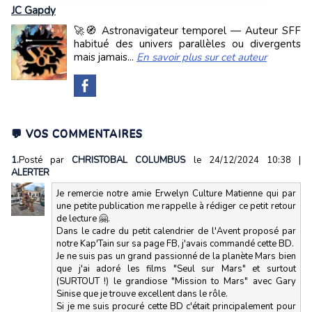
JC Gapdy
🚀🧭 Astronavigateur temporel — Auteur SFF
habitué des univers parallèles ou divergents
mais jamais...
En savoir plus sur cet auteur
💬 VOS COMMENTAIRES
1.
Posté par
CHRISTOBAL COLUMBUS
le 24/12/2024 10:38
|
ALERTER
Je remercie notre amie Erwelyn Culture Matienne qui par
une petite publication me rappelle à rédiger ce petit retour
de lecture 🤗.
Dans le cadre du petit calendrier de l'Avent proposé par
notre Kap'Tain sur sa page FB, j'avais commandé cette BD.
Je ne suis pas un grand passionné de la planète Mars bien
que j'ai adoré les films "Seul sur Mars" et surtout
(SURTOUT !) le grandiose "Mission to Mars" avec Gary
Sinise que je trouve excellent dans le rôle.
Si je me suis procuré cette BD c'était principalement pour