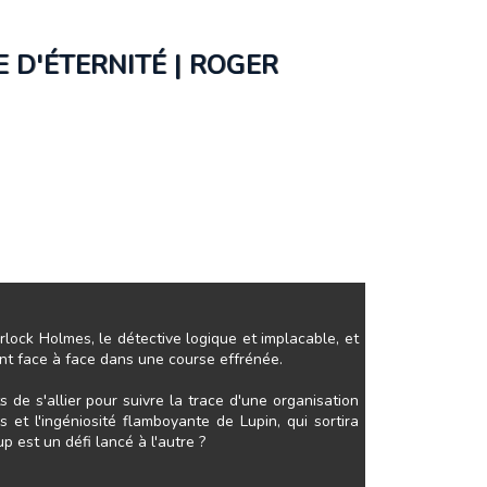
 D'ÉTERNITÉ | ROGER
lock Holmes, le détective logique et implacable, et
nt face à face dans une course effrénée.
s de s'allier pour suivre la trace d'une organisation
s et l'ingéniosité flamboyante de Lupin, qui sortira
est un défi lancé à l'autre ?