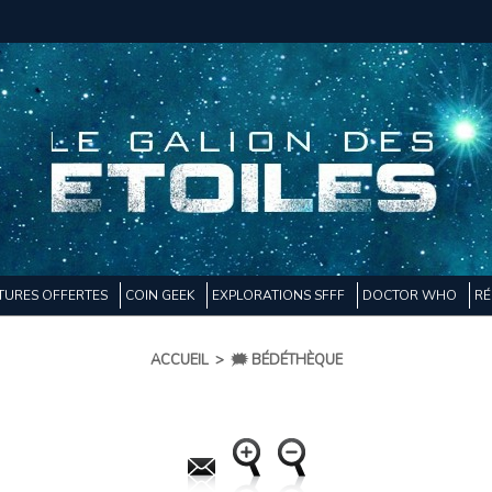
TURES OFFERTES
COIN GEEK
EXPLORATIONS SFFF
DOCTOR WHO
RÉ
ACCUEIL
>
🗯️ BÉDÉTHÈQUE