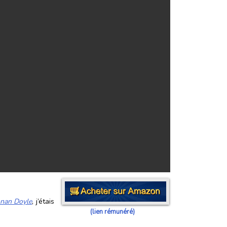
onan Doyle
, j’étais
(lien rémunéré)