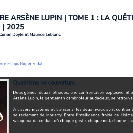
 ARSÈNE LUPIN | TOME 1 : LA QUÊTE
 | 2025
 Conan Doyle et Maurice Leblanc
rre Filippi
,
Roger Vidal
Quatrième de couverture
Deux génies, deux méthodes, une confrontation explosive. Sher
Arsène Lupin, le gentleman cambrioleur audacieux, se retrouve
À travers mystères et trahisons, les deux rivaux sont contraint
se réclamant de Moriarty. Entre l'intelligence froide de Holme
vainqueur de ce duel où chaque geste, chaque mot, chaque coup 