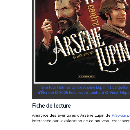
Sherlock Holmes contre Arsène Lupin, T1 La Quête
d'Éternité © 2025 Editions Le Lombard © Vidal, Filipp
Fiche de lecture
Amatrice des aventures d’Arsène Lupin de
Maurice L
intéressée par l’exploration de ce nouveau crossover