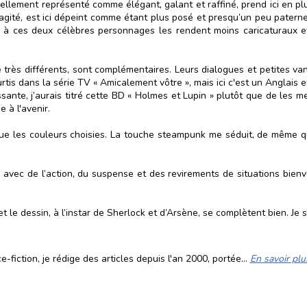
uellement représenté comme élégant, galant et raffiné, prend ici en p
agité, est ici dépeint comme étant plus posé et presqu’un peu paterne
es à ces deux célèbres personnages les rendent moins caricaturaux e
e très différents, sont complémentaires. Leurs dialogues et petites v
is dans la série TV « Amicalement vôtre », mais ici c'est un Anglais et
ante, j’aurais titré cette BD « Holmes et Lupin » plutôt que de les met
 à l'avenir.
ue les couleurs choisies. La touche steampunk me séduit, de même que
, avec de l’action, du suspense et des revirements de situations bienve
et le dessin, à l’instar de Sherlock et d’Arsène, se complètent bien. Je s
fiction, je rédige des articles depuis l'an 2000, portée...
En savoir plu