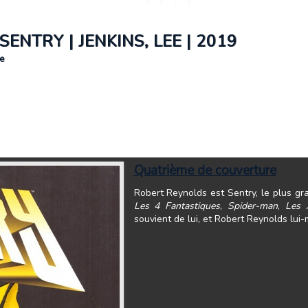
SENTRY | JENKINS, LEE | 2019
e
Quatrième de couverture
Robert Reynolds est Sentry, le plus gr
Les 4 Fantastiques
,
Spider-man
,
Les 
souvient de lui, et Robert Reynolds lui