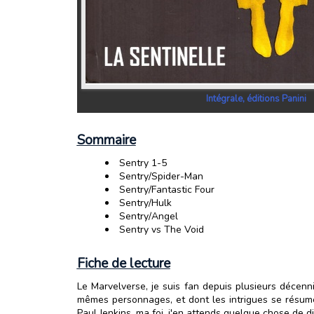
Intégrale, éditions Panini
Sommaire
Sentry 1-5
Sentry/Spider-Man
Sentry/Fantastic Four
Sentry/Hulk
Sentry/Angel
Sentry vs The Void
Fiche de lecture
Le Marvelverse, je suis fan depuis plusieurs décenn
mêmes personnages, et dont les intrigues se résum
Paul Jenkins, ma foi, j'en attends quelque chose de di