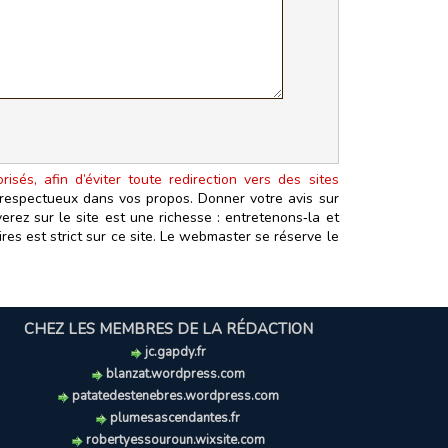
isés, afin d’éviter toute redirection vers des sites
t respectueux dans vos propos. Donner votre avis sur
erez sur le site est une richesse : entretenons‑la et
es est strict sur ce site. Le webmaster se réserve le
CHEZ LES MEMBRES DE LA RÉDACTION
jc.gapdy.fr
blanzat.wordpress.com
patatedestenebres.wordpress.com
plumesascendantes.fr
robertyessouroun.wixsite.com