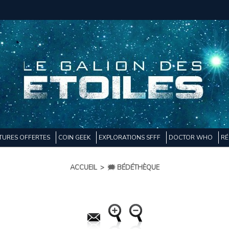
TURES OFFERTES
COIN GEEK
EXPLORATIONS SFFF
DOCTOR WHO
RÉ
ACCUEIL
>
🗯️ BÉDÉTHÈQUE