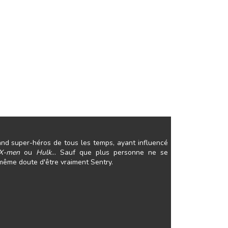
and super-héros de tous les temps, ayant influencé
X-men
ou
Hulk
... Sauf que plus personne ne se
-même doute d'être vraiment Sentry.