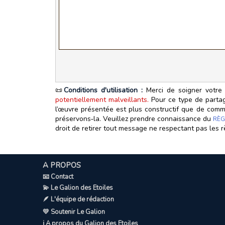
📜
Conditions d'utilisation :
Merci de soigner votre 
potentiellement malveillants.
Pour ce type de partage
l’œuvre présentée est plus constructif que de commen
préservons‑la. Veuillez prendre connaissance du
RÈG
droit de retirer tout message ne respectant pas les r
A PROPOS
📧 Contact
💫 Le Galion des Etoiles
🪶 L'équipe de rédaction
💛 Soutenir Le Galion
ℹ️ A propos du Galion des Etoiles