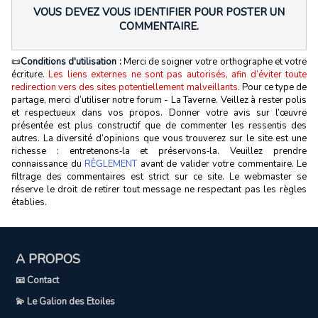
VOUS DEVEZ VOUS IDENTIFIER POUR POSTER UN
COMMENTAIRE.
📜
Conditions d'utilisation :
Merci de soigner votre orthographe et votre
écriture.
Les liens externes ne sont pas autorisés, afin d’éviter toute
redirection vers des sites potentiellement malveillants.
Pour ce type de
partage, merci d’utiliser notre forum - La Taverne. Veillez à rester polis
et respectueux dans vos propos. Donner votre avis sur l’œuvre
présentée est plus constructif que de commenter les ressentis des
autres. La diversité d’opinions que vous trouverez sur le site est une
richesse : entretenons‑la et préservons‑la. Veuillez prendre
connaissance du
RÈGLEMENT
avant de valider votre commentaire. Le
filtrage des commentaires est strict sur ce site. Le webmaster se
réserve le droit de retirer tout message ne respectant pas les règles
établies.
A PROPOS
📧 Contact
💫 Le Galion des Etoiles