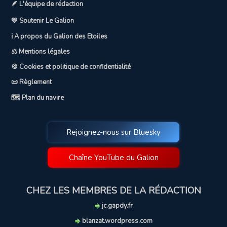
🪶 L'équipe de rédaction
💛 Soutenir Le Galion
ℹ️ A propos du Galion des Etoiles
⚖️ Mentions légales
🍪 Cookies et politique de confidentialité
📜 Règlement
🗺️ Plan du navire
Rejoignez-nous sur Bluesky
Chaîne YouTube du Galion
CHEZ LES MEMBRES DE LA RÉDACTION
jc.gapdy.fr
blanzat.wordpress.com