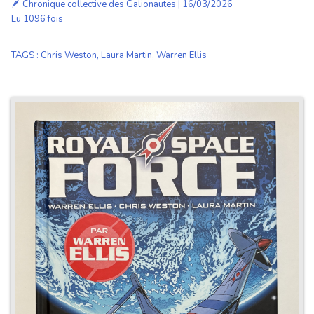
🪶
Chronique collective des Galionautes
| 16/03/2026
Lu 1096 fois
TAGS
:
Chris Weston
,
Laura Martin
,
Warren Ellis