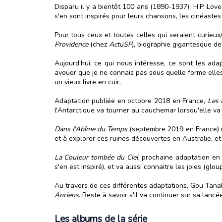
Disparu il y a bientôt 100 ans (1890-1937), H.P. Lo
s'en sont inspirés pour leurs chansons, les cinéastes 
Pour tous ceux et toutes celles qui seraient curieux
Providence
(chez
ActuSF
), biographie gigantesque de
Aujourd'hui, ce qui nous intéresse, ce sont les ad
avouer que je ne connais pas sous quelle forme elles 
un vieux livre en cuir.
Adaptation publiée en octobre 2018 en France,
Les 
l'Antarctique va tourner au cauchemar lorsqu'elle va 
Dans l'Abîme du Temps
(septembre 2019 en France) no
et à explorer ces ruines découvertes en Australie, et
La Couleur tombée du Ciel
, prochaine adaptation en
s'en est inspiré), et va aussi connaitre les joies (glo
Au travers de ces différentes adaptations, Gou Tanabe
Anciens
. Reste à savoir s'il va continuer sur sa lancé
Les albums de la série