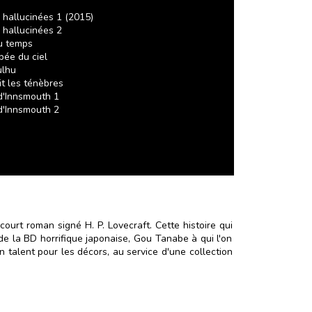
hallucinées 1 (2015)
 hallucinées 2
u temps
bée du ciel
ulhu
it les ténèbres
d'Innsmouth 1
d'Innsmouth 2
 court roman signé H. P. Lovecraft. Cette histoire qui
de la BD horrifique japonaise, Gou Tanabe à qui l'on
on talent pour les décors, au service d'une collection