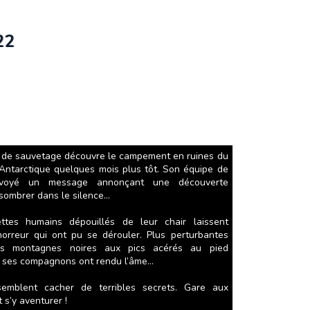
22
n de sauvetage découvre le campement en ruines du
l’Antarctique quelques mois plus tôt. Son équipe de
 envoyé un message annonçant une découverte
 sombrer dans le silence…
ttes humains dépouillés de leur chair laissent
horreur qui ont pu se dérouler. Plus perturbantes
es montagnes noires aux pics acérés au pied
et ses compagnons ont rendu l’âme…
emblent cacher de terribles secrets. Gare aux
 s’y aventurer !