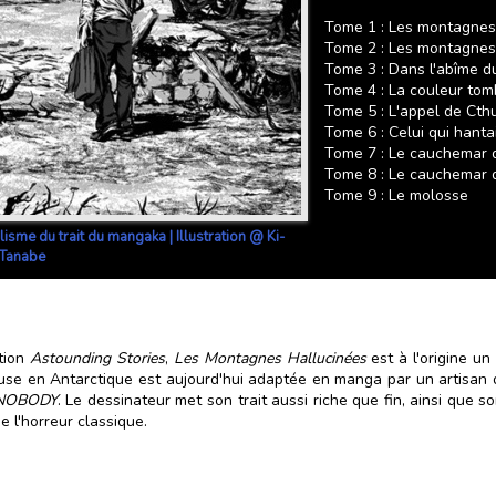
Tome 1 : Les montagnes 
Tome 2 : Les montagnes
Tome 3 : Dans l'abîme d
Tome 4 : La couleur tom
Tome 5 : L'appel de Cth
Tome 6 : Celui qui hanta
Tome 7 : Le cauchemar 
Tome 8 : Le cauchemar 
Tome 9 : Le molosse
lisme du trait du mangaka | Illustration @ Ki-
 Tanabe
tion
Astounding Stories
,
Les Montagnes Hallucinées
est à l'origine un
ieuse en Antarctique est aujourd'hui adaptée en manga par un artisan 
NOBODY
. Le dessinateur met son trait aussi riche que fin, ainsi que s
l'horreur classique.