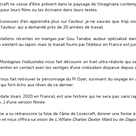
vecraft ne cesse d'être présent dans le paysage de l'imaginaire conte
pour leurs films ou les écrivains dans leurs textes.
/curieuses d'en apprendre plus sur l'auteur, je ne saurais que trop vo
 l'auteur, qui a demandé près de 20 années de travail.
aptations récentes en mangas par Gou Tanabe, auteur spécialisé dan
existent au Japon, mais le travail fourni par l'éditeur en France est j
Montagnes Hallucinées
nous fait découvrir un trait ultra réaliste qui s
entrer en contact avec les vestiges d'une civilisation disparue depuis 
us fait retrouver le personnage du Pr Dyer, survivant du voyage en A
 qui font écho aux rêves de ce dernier.
 date (mars 2020 en France), est une histoire qui ne sera pas sans r
up…) d'une version filmée.
 a su retranscrire la folie de l'âme de Lovecraft, donner une forme à 
e et nous offrira sa vision de
L'Affaire Charles Dexter Ward
ou de
Dago