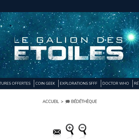
TURES OFFERTES
COIN GEEK
EXPLORATIONS SFFF
DOCTOR WHO
RÉ
ACCUEIL
>
🗯️ BÉDÉTHÈQUE