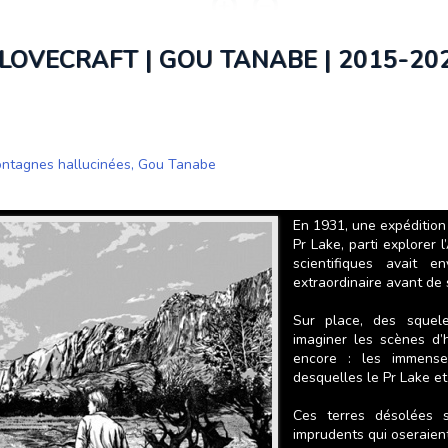
 LOVECRAFT | GOU TANABE | 2015-20
ontagnes hallucinées
,
Gou Tanabe
En 1931, une expéditio
Pr Lake, parti explorer 
scientifiques avait
extraordinaire avant de
Sur place, des squele
imaginer les scènes d’
encore : les immens
desquelles le Pr Lake 
Ces terres désolées s
imprudents qui oseraient