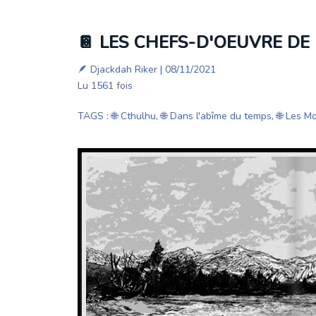
📔 LES CHEFS-D'OEUVRE DE
🪶
Djackdah Riker
| 08/11/2021
Lu 1561 fois
TAGS
:
🌐 Cthulhu
,
🌐 Dans l'abîme du temps
,
🌐 Les M