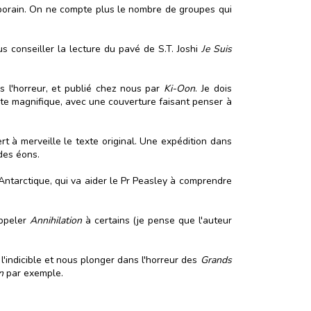
mporain. On ne compte plus le nombre de groupes qui
us conseiller la lecture du pavé de S.T. Joshi
Je Suis
s l'horreur, et publié chez nous par
Ki-Oon
. Je dois
uste magnifique, avec une couverture faisant penser à
ert à merveille le texte original. Une expédition dans
des éons.
ntarctique, qui va aider le Pr Peasley à comprendre
appeler
Annihilation
à certains (je pense que l'auteur
l'indicible et nous plonger dans l'horreur des
Grands
n
par exemple.