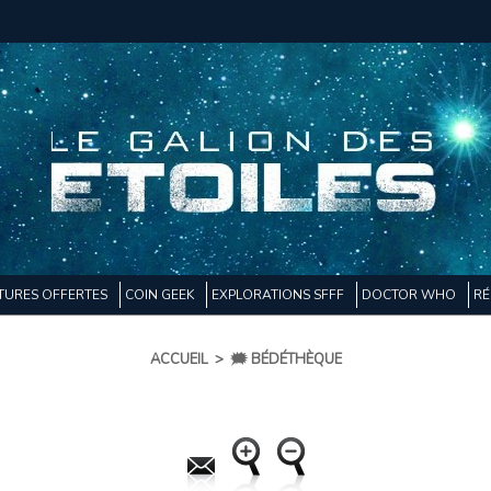
TURES OFFERTES
COIN GEEK
EXPLORATIONS SFFF
DOCTOR WHO
RÉ
ACCUEIL
>
🗯️ BÉDÉTHÈQUE