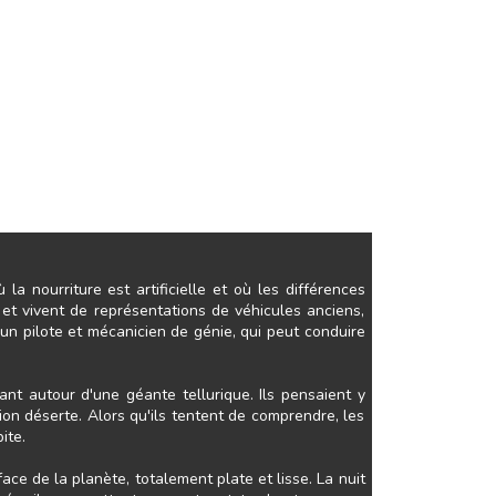
la nourriture est artificielle et où les différences
et vivent de représentations de véhicules anciens,
 un pilote et mécanicien de génie, qui peut conduire
ant autour d'une géante tellurique. Ils pensaient y
ion déserte. Alors qu'ils tentent de comprendre, les
ite.
face de la planète, totalement plate et lisse. La nuit