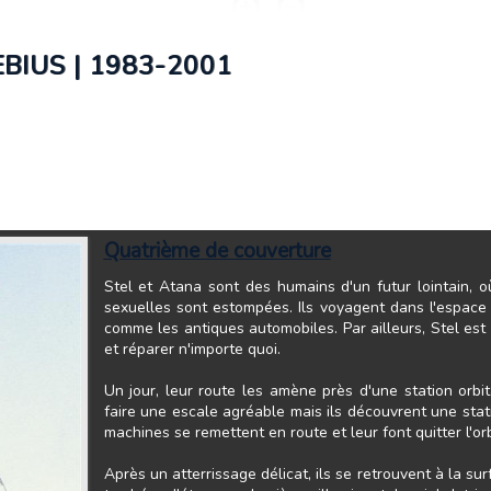
BIUS | 1983-2001
Quatrième de couverture
Stel et Atana sont des humains d'un futur lointain, où 
sexuelles sont estompées. Ils voyagent dans l'espace 
comme les antiques automobiles. Par ailleurs, Stel est
et réparer n'importe quoi.
Un jour, leur route les amène près d'une station orbit
faire une escale agréable mais ils découvrent une stat
machines se remettent en route et leur font quitter l'orb
Après un atterrissage délicat, ils se retrouvent à la sur