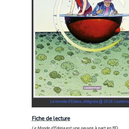
Le monde d'Edena, intégrale @ 2016 Casterm
Fiche de lecture
Le Monde d'Edena
est une oeuvre à part en BD.