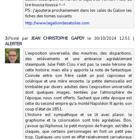
lire toussa toussa ^-^
PS : j'ajouterai prochainement dans les cales du Galion les
fiches des tomes suivants
http://www.legaliondesetoiles.com
3.
Posté par
JEAN CHRISTOPHE GAPDY
le 30/10/2024 12:51
|
ALERTER
L’exposition universelle, des meurtres, des disparitions,
des enlèvements et une ambiance agréablement
steampunk. Julie Petit-Clou n’est pas la seule héroïne de
cette histoire, mais elle y apporte la note de fantastique.
Coincée entre son frère cadet un poil capricieux et
colérique et une mère enceinte, la petite demoiselle est
trimbalée par divers adultes dans l’exposition universelle
dont quelques images, teintées par l’atmosphère de
l’époque, nous sont offerts. Sachant que cette époque est
celle du second empire qu'a monté Napoléon III après son
coup d’état de 1851.
L’histoire est sympathique et se lit avec plaisir, le
graphisme et la colorisation sont très agréables. Bon,
j’avoue qu’Alphonse, le petit morpion de frangin, est tête à
claques, que certains personnages en font un petit peu
trop. Quelques-uns sont en effet relativement caricaturaux