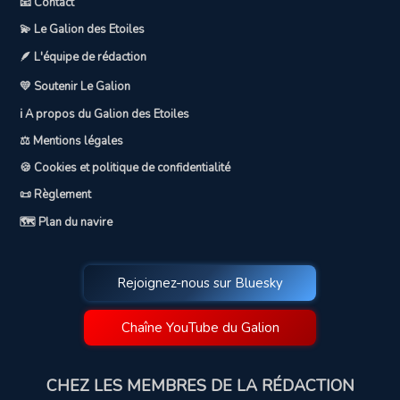
📧 Contact
💫 Le Galion des Etoiles
🪶 L'équipe de rédaction
💛 Soutenir Le Galion
ℹ️ A propos du Galion des Etoiles
⚖️ Mentions légales
🍪 Cookies et politique de confidentialité
📜 Règlement
🗺️ Plan du navire
Rejoignez-nous sur Bluesky
Chaîne YouTube du Galion
CHEZ LES MEMBRES DE LA RÉDACTION