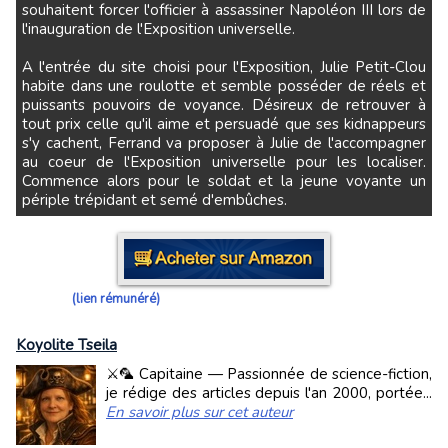
souhaitent forcer l'officier à assassiner Napoléon III lors de
l'inauguration de l'Exposition universelle.
A l'entrée du site choisi pour l'Exposition, Julie Petit-Clou
habite dans une roulotte et semble posséder de réels et
puissants pouvoirs de voyance. Désireux de retrouver à
tout prix celle qu'il aime et persuadé que ses kidnappeurs
s'y cachent, Ferrand va proposer à Julie de l'accompagner
au coeur de l'Exposition universelle pour les localiser.
Commence alors pour le soldat et la jeune voyante un
périple trépidant et semé d'embûches.
(lien rémunéré)
Koyolite Tseila
⚔️🦜 Capitaine — Passionnée de science-fiction,
je rédige des articles depuis l'an 2000, portée...
En savoir plus sur cet auteur