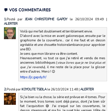
💬 VOS COMMENTAIRES
1.
Posté par
JEAN CHRISTOPHE GAPDY
le 26/10/2024 09:49
|
ALERTER
Voilà qui me fait doublement et terriblement envie.
D'abord avec la mise en avant galionesque, ensuite par le
graphisme de la couverture... car il me faut et un dessin
agréable et une chouette histoire/ambiance pour apprécier
une BD.
Je sens que mon libraire va être content.
Heureusement, vu tout ce que j'ai retiré et vendu de mes
anciennes bibliothèques (
vieux livres que je ne lirai plus et
que j'ai revendu
), il me reste de la place pour la glisser
entre d'autres. Merci ! 😉
https://jc.gapdy.fr/
2.
Posté par
KOYOLITE TSEILA
le 26/10/2024 11:48
|
ALERTER
Si j'ai bien vu la chose, la série est prévue en 4 tomes. Pour
le moment, trois tomes sont déjà parus, dont j'ai bien sûr
fait l'acquisition 😅 J'ai craqué sur les couvertures, le
dessin steampunk et ma foi, le sujet très vernien. Hâte de