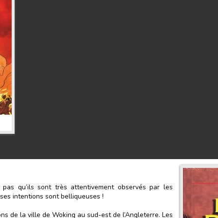
pas qu’ils sont très attentivement observés par les
ses intentions sont belliqueuses !
ns de la ville de Woking au sud-est de l’Angleterre. Les