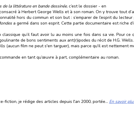
 de la littérature en bande dessinée
, c’est le dossier - en
e consacré à Herbert George Wells et à son roman. On y trouve tout d’
nnalité hors du commun et son but : s’emparer de l’esprit du lecteur 
Mondes
a germé dans son esprit. Cette partie documentaire est riche d
un classique qu’il faut avoir lu au moins une fois dans sa vie. Pour ce
oulinante de bons sentiments aux ant(r)ipodes du récit de H.G. Wells. 
ells (aucun film ne peut s'en targuer), mais parce qu'il est nettement m
 recommande en tant qu’œuvre à part, complémentaire au roman.
fiction, je rédige des articles depuis l'an 2000, portée...
En savoir plu