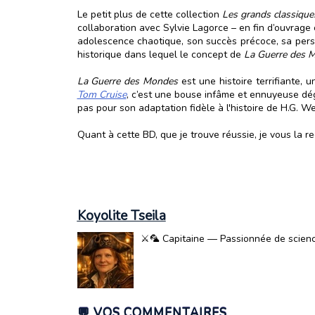
Le petit plus de cette collection
Les grands classiques
collaboration avec Sylvie Lagorce – en fin d’ouvrag
adolescence chaotique, son succès précoce, sa perso
historique dans lequel le concept de
La Guerre des 
La Guerre des Mondes
est une histoire terrifiante, 
Tom Cruise
, c’est une bouse infâme et ennuyeuse dég
pas pour son adaptation fidèle à l'histoire de H.G. W
Quant à cette BD, que je trouve réussie, je vous la
Koyolite Tseila
⚔️🦜 Capitaine — Passionnée de science-
💬 VOS COMMENTAIRES