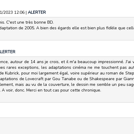
01/2023 12:06
|
ALERTER
onis. C'est une très bonne BD.
adaptation de 2005. A bien des égards elle est bien plus fidèle que ce
LERTER
ence, autour de 14 ans je crois, et il m'a beaucoup impressionné. J'ai 
es rares exceptions, les adaptations cinéma ne me touchent pas auta
g de Kubrick, pour moi largement égal, voire supérieur au roman de Ste
adaptations de Lovecraft par Gou Tanabe ou de Shakespeare par Giann
icilement, mais au vu de la couverture, le dessin me semble un peu sag
. A voir, donc. Merci en tout cas pour cette chronique.