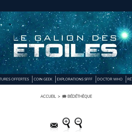
TURES OFFERTES
COIN GEEK
EXPLORATIONS SFFF
DOCTOR WHO
RÉ
ACCUEIL
>
🗯️ BÉDÉTHÈQUE