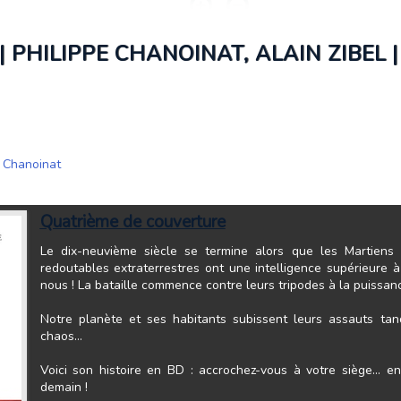
 PHILIPPE CHANOINAT, ALAIN ZIBEL |
e Chanoinat
Quatrième de couverture
Le dix-neuvième siècle se termine alors que les Martiens 
redoutables extraterrestres ont une intelligence supérieure
nous ! La bataille commence contre leurs tripodes à la puissan
Notre planète et ses habitants subissent leurs assauts ta
chaos…
Voici son histoire en BD : accrochez-vous à votre siège… en 
demain !