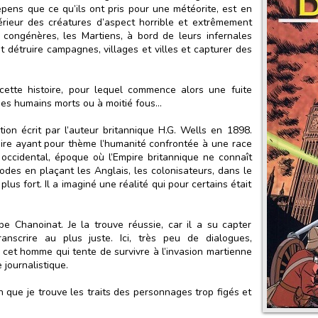
épens que ce qu’ils ont pris pour une météorite, est en
térieur des créatures d’aspect horrible et extrêmement
s congénères, les Martiens, à bord de leurs infernales
 détruire campagnes, villages et villes et capturer des
ette histoire, pour lequel commence alors une fuite
des humains morts ou à moitié fous…
ion écrit par l’auteur britannique H.G. Wells en 1898.
naire ayant pour thème l’humanité confrontée à une race
me occidental, époque où l’Empire britannique ne connaît
odes en plaçant les Anglais, les colonisateurs, dans le
us fort. Il a imaginé une réalité qui pour certains était
ppe Chanoinat. Je la trouve réussie, car il a su capter
anscrire au plus juste. Ici, très peu de dialogues,
 cet homme qui tente de survivre à l’invasion martienne
journalistique.
en que je trouve les traits des personnages trop figés et