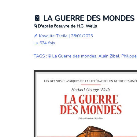
📔 LA GUERRE DES MONDES |
🌀D'après l'oeuvre de H.G. Wells
🪶
Koyolite Tseila
| 28/01/2023
Lu 624 fois
TAGS
:
🌐 La Guerre des mondes
,
Alain Zibel
,
Philipp