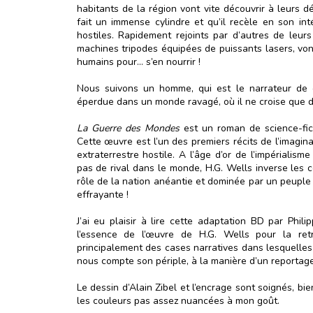
habitants de la région vont vite découvrir à leurs d
fait un immense cylindre et qu’il recèle en son in
hostiles. Rapidement rejoints par d’autres de leur
machines tripodes équipées de puissants lasers, vont
humains pour… s’en nourrir !
Nous suivons un homme, qui est le narrateur de c
éperdue dans un monde ravagé, où il ne croise que 
La Guerre des Mondes
est un roman de science-fict
Cette œuvre est l’un des premiers récits de l’imagi
extraterrestre hostile. A l’âge d’or de l’impérialis
pas de rival dans le monde, H.G. Wells inverse les c
rôle de la nation anéantie et dominée par un peuple pl
effrayante !
J’ai eu plaisir à lire cette adaptation BD par Phili
l’essence de l’œuvre de H.G. Wells pour la retr
principalement des cases narratives dans lesquelles
nous compte son périple, à la manière d’un reportage 
Le dessin d’Alain Zibel et l’encrage sont soignés, bi
les couleurs pas assez nuancées à mon goût.