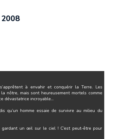
 2008
s’apprêtent à envahir et conquérir la Terre. Les
 à la nôtre, mais sont heureusement mortels comme
ce dévastatrice incroyable…
ndis qu’un homme essaie de survivre au milieu du
gardant un œil sur le ciel ! C’est peut-être pour