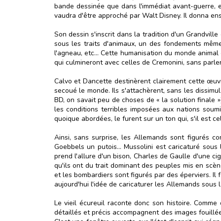
bande dessinée que dans l'immédiat avant-guerre,
vaudra d'être approché par Walt Disney. Il donna e
Son dessin s'inscrit dans la tradition d'un Grandvil
sous les traits d'animaux, un des fondements même d
l'agneau, etc... Cette humanisation du monde animal 
qui culmineront avec celles de Cremonini, sans parl
Calvo et Dancette destinèrent clairement cette œuvr
secoué le monde. Ils s'attachèrent, sans les dissimu
BD, on savait peu de choses de « la solution finale 
les conditions terribles imposées aux nations soumis
quoique abordées, le furent sur un ton qui, s'il est c
Ainsi, sans surprise, les Allemands sont figurés 
Goebbels un putois... Mussolini est caricaturé sous
prend l'allure d'un bison, Charles de Gaulle d'une c
qu'ils ont du trait dominant des peuples mis en scèn
et les bombardiers sont figurés par des éperviers. I
aujourd'hui l'idée de caricaturer les Allemands sous l
Le vieil écureuil raconte donc son histoire. Comme
détaillés et précis accompagnent des images fouillée