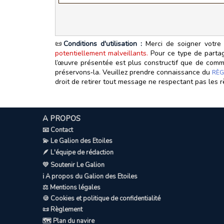
📜
Conditions d'utilisation :
Merci de soigner votre 
potentiellement malveillants.
Pour ce type de partage
l’œuvre présentée est plus constructif que de commen
préservons‑la. Veuillez prendre connaissance du
RÈG
droit de retirer tout message ne respectant pas les r
A PROPOS
📧 Contact
💫 Le Galion des Etoiles
🪶 L'équipe de rédaction
💛 Soutenir Le Galion
ℹ️ A propos du Galion des Etoiles
⚖️ Mentions légales
🍪 Cookies et politique de confidentialité
📜 Règlement
🗺️ Plan du navire