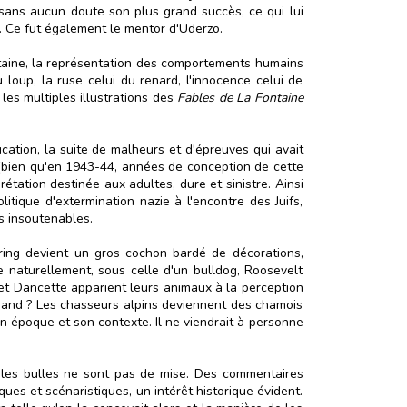
sans aucun doute son plus grand succès, ce qui lui
. Ce fut également le mentor d'Uderzo.
Fontaine, la représentation des comportements humains
loup, la ruse celui du renard, l'innocence celui de
les multiples illustrations des
Fables de La Fontaine
cation, la suite de malheurs et d'épreuves qui avait
t (bien qu'en 1943-44, années de conception de cette
prétation destinée aux adultes, dure et sinistre. Ainsi
itique d'extermination nazie à l'encontre des Juifs,
ns insoutenables.
ring devient un gros cochon bardé de décorations,
ue naturellement, sous celle d'un bulldog, Roosevelt
o et Dancette apparient leurs animaux à la perception
lemand ? Les chasseurs alpins deviennent des chamois
on époque et son contexte. Il ne viendrait à personne
 les bulles ne sont pas de mise. Des commentaires
es et scénaristiques, un intérêt historique évident.