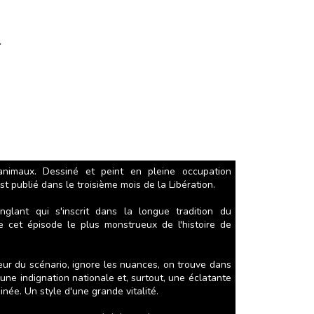
4
animaux. Dessiné et peint en pleine occupation
st publié dans le troisième mois de la Libération.
glant qui s'inscrit dans la longue tradition du
e cet épisode le plus monstrueux de l'histoire de
teur du scénario, ignore les nuances, on trouve dans
ne indignation nationale et, surtout, une éclatante
née. Un style d'une grande vitalité.