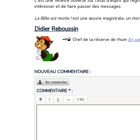
C'est une fenêtre ouverte sur l'état d'esprit qui régn
intéresser et de faire passer des messages.
La Bête est morte !
est une œuvre magistrale, un monu
Didier Reboussin
🗝️🥃 Chef de la réserve de rhum
En sav
NOUVEAU COMMENTAIRE :
COMMENTAIRE * :