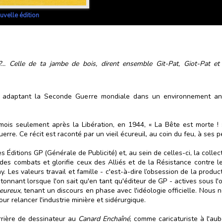
uvelle édition
... Celle de ta jambe de bois, dirent ensemble Git-Pat, Giot-Pat et 
s, adaptant la Seconde Guerre mondiale dans un environnement ani
mois seulement après la Libération, en 1944, « La Bête est morte !
rre. Ce récit est raconté par un vieil écureuil, au coin du feu, à ses p
s Éditions GP (Générale de Publicité) et, au sein de celles-ci, la coll
des combats et glorifie ceux des Alliés et de la Résistance contre le 
 Les valeurs travail et famille - c'est-à-dire l’obsession de la produ
étonnant lorsque l'on sait qu'en tant qu'éditeur de GP - actives sous 
heureux
, tenant un discours en phase avec l'idéologie officielle. Nous 
 relancer l'industrie minière et sidérurgique.
rière de dessinateur au
Canard Enchaîné
, comme caricaturiste à l'au