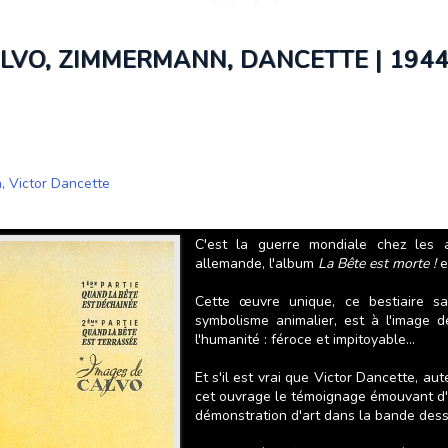
CALVO, ZIMMERMANN, DANCETTE | 194
n
,
Victor Dancette
C'est la guerre mondiale chez les 
allemande, l'album
La Bête est morte !
e
Cette œuvre unique, ce bestiaire san
symbolisme animalier, est à l'image d
l'humanité : féroce et impitoyable...
Et s'il est vrai que Victor Dancette, au
cet ouvrage le témoignage émouvant d'u
démonstration d'art dans la bande dessi