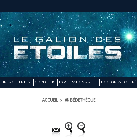
TURES OFFERTES
COIN GEEK
EXPLORATIONS SFFF
DOCTOR WHO
RÉ
ACCUEIL
>
🗯️ BÉDÉTHÈQUE