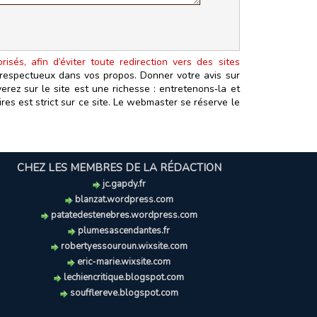
isés, afin d’éviter toute redirection vers des sites
t respectueux dans vos propos. Donner votre avis sur
erez sur le site est une richesse : entretenons‑la et
es est strict sur ce site. Le webmaster se réserve le
CHEZ LES MEMBRES DE LA RÉDACTION
jc.gapdy.fr
blanzat.wordpress.com
patatedestenebres.wordpress.com
plumesascendantes.fr
robertyessouroun.wixsite.com
eric-marie.wixsite.com
lechiencritique.blogspot.com
soufflereve.blogspot.com