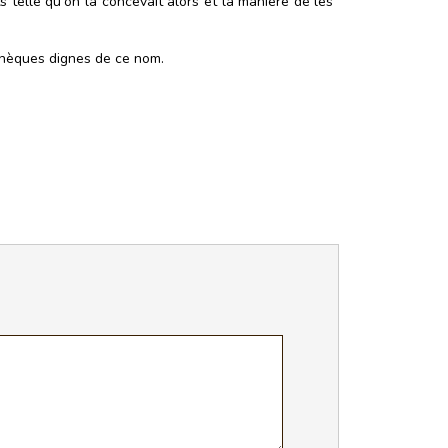
ts telle qu'on la concevait alors et la manière de les
thèques dignes de ce nom.