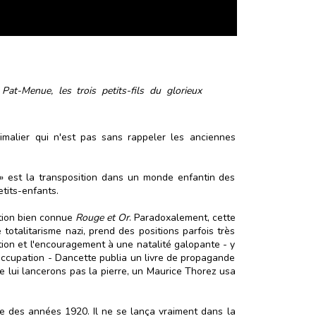
Pat-Menue, les trois petits-fils du glorieux
malier qui n'est pas sans rappeler les anciennes
 » est la transposition dans un monde enfantin des
etits-enfants.
ection bien connue
Rouge et Or
. Paradoxalement, cette
totalitarisme nazi, prend des positions parfois très
ction et l'encouragement à une natalité galopante - y
l'occupation - Dancette publia un livre de propagande
ne lui lancerons pas la pierre, un Maurice Thorez usa
be des années 1920. Il ne se lança vraiment dans la