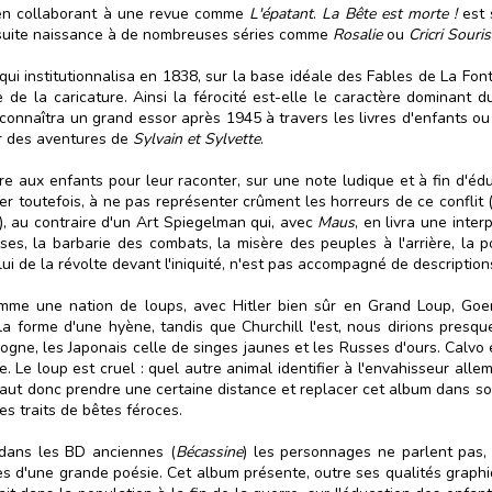
 en collaborant à une revue comme
L'épatant
.
La Bête est morte !
est 
nsuite naissance à de nombreuses séries comme
Rosalie
ou
Cricri Souris
le qui institutionnalisa en 1838, sur la base idéale des Fables de La 
e la caricature. Ainsi la férocité est-elle le caractère dominant du 
connaîtra un grand essor après 1945 à travers les livres d'enfants ou 
er des aventures de
Sylvain et Sylvette
.
e aux enfants pour leur raconter, sur une note ludique et à fin d'édu
ler toutefois, à ne pas représenter crûment les horreurs de ce confli
»), au contraire d'un Art Spiegelman qui, avec
Maus
, en livra une inter
es, la barbarie des combats, la misère des peuples à l'arrière, la pol
elui de la révolte devant l'iniquité, n'est pas accompagné de descriptio
comme une nation de loups, avec Hitler bien sûr en Grand Loup, Goe
 la forme d'une hyène, tandis que Churchill l'est, nous dirions presq
igogne, les Japonais celle de singes jaunes et les Russes d'ours. Calv
e. Le loup est cruel : quel autre animal identifier à l'envahisseur al
l faut donc prendre une certaine distance et replacer cet album dans s
es traits de bêtes féroces.
 dans les BD anciennes (
Bécassine
) les personnages ne parlent pas,
s d'une grande poésie. Cet album présente, outre ses qualités graphiqu