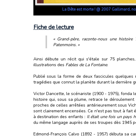
La Bête est morte ! @ 2007 Gallimard, no
Fiche de lecture
« Grand-père, raconte-nous une histoire ?
Patenmoins. »
Ainsi débute un récit qui s'étale sur 75 planche
illustrations des
Fables de La Fontaine
.
Publié sous la forme de deux fascicules quelques 
tragédies que connut la planète durant la dernière gue
Victor Dancette, le scénariste (1900 - 1975), fonda le
histoire qui, sous sa plume, retrace le déroulement 
proches de celles arrêtées antérieurement sous Vichy.
sont clairement encensées. Ce n'est pas tout à fait 
à destination des enfants :
Il était une fois un pays 
du même langage auprès de ses troupes dès 1945 pour
Edmond-François Calvo (1892 - 1957) débuta sa car