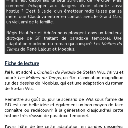
4 ans, est désormais le seul survivant de Perdide. Mais
comment échapper aux dangers d'une planète aussi
hostile ? C'est à l'aide d'un émetteur radio laissé par sa
mère, que Claudi va entrer en contact avec le Grand Max,
un vieil ami de la famille...
Régis Hautière et Adriàn nous plongent dans un fabuleux
diptyque de SF traitant de paradoxe temporel. Une
adaptation moderne du roman qui a inspiré
Les Maîtres du
Temps
de René Laloux et Moebius.
Fiche de lecture
J'ai lu et adoré
L'Orphelin de Perdide
de Stefan Wul. J'ai vu et
adoré
Les Maîtres du Temps
, un film d'animation magnifique
sur des dessins de Moebius, qui est une adaptation du roman
de Stefan Wul.
Remettre au goût du jour le scénario de Wul sous forme de
BD est une belle idée et également un bon moyen de faire
connaître ou redécouvrir à la génération d'aujourd'hui cette
histoire très réussie de paradoxe temporel.
J'avais hâte de lire cette adaptation en bandes dessinées