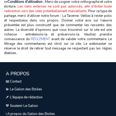
📜
Conditions d'utilisation :
Merci de soigner votre orthographe et votre
écriture.
Les liens externes ne sont pas autorisés, afin d’éviter toute
redirection vers des sites potentiellement malveillants.
Pour ce type de
partage, merci d’utiliser notre forum - La Taverne. Veillez à rester polis
et respectueux dans vos propos. Donner votre avis sur l’œuvre
présentée est plus constructif que de commenter les ressentis des
autres. La diversité d’opinions que vous trouverez sur le site est une
richesse : entretenons‑la et préservons‑la. Veuillez prendre
connaissance du
RÈGLEMENT
avant de valider votre commentaire. Le
filtrage des commentaires est strict sur ce site. Le webmaster se
réserve le droit de retirer tout message ne respectant pas les règles
établies.
A PROPOS
📧 Contact
💫 Le Galion des Etoiles
🪶 L'équipe de rédaction
💛 Soutenir Le Galion
ℹ️ A propos du Galion des Etoiles