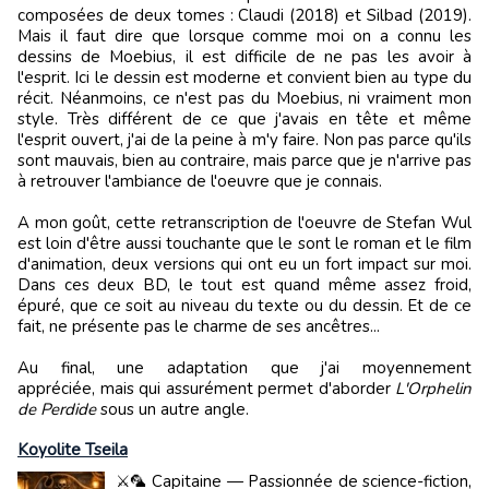
composées de deux tomes : Claudi (2018) et Silbad (2019).
Mais il faut dire que lorsque comme moi on a connu les
dessins de Moebius, il est difficile de ne pas les avoir à
l'esprit. Ici le dessin est moderne et convient bien au type du
récit. Néanmoins, ce n'est pas du Moebius, ni vraiment mon
style. Très différent de ce que j'avais en tête et même
l'esprit ouvert, j'ai de la peine à m'y faire. Non pas parce qu'ils
sont mauvais, bien au contraire, mais parce que je n'arrive pas
à retrouver l'ambiance de l'oeuvre que je connais.
A mon goût, cette retranscription de l'oeuvre de Stefan Wul
est loin d'être aussi touchante que le sont le roman et le film
d'animation, deux versions qui ont eu un fort impact sur moi.
Dans ces deux BD, le tout est quand même assez froid,
épuré, que ce soit au niveau du texte ou du dessin. Et de ce
fait, ne présente pas le charme de ses ancêtres...
Au final, une adaptation que j'ai moyennement
appréciée, mais qui assurément permet d'aborder
L'Orphelin
de Perdide
sous un autre angle.
Koyolite Tseila
⚔️🦜 Capitaine — Passionnée de science-fiction,