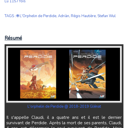
Lu 1157 fois
TAGS
:
🌐 L'Orphelin de Perdide
,
Adriàn
,
Régis Hautière
,
Stefan Wul
Résumé
L'orphelin de Perdide @ 2018-2019 Glénat
Il s'appelle Claudi, il a quatre ans et il est le dernier
survivant de Perdide. Après la mort de ses parents, Claudi,