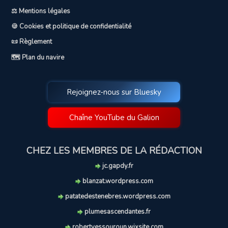
⚖️ Mentions légales
🍪 Cookies et politique de confidentialité
📜 Règlement
🗺️ Plan du navire
Rejoignez-nous sur Bluesky
Chaîne YouTube du Galion
CHEZ LES MEMBRES DE LA RÉDACTION
jc.gapdy.fr
blanzat.wordpress.com
patatedestenebres.wordpress.com
plumesascendantes.fr
robertyessouroun.wixsite.com