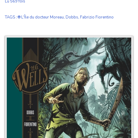
Lu 569 fois
TAGS
:
🌐 L'Île du docteur Moreau
,
Dobbs
,
Fabrizio Fiorentino