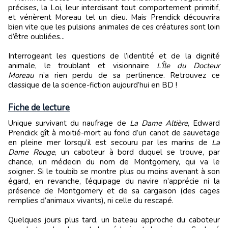
précises, la Loi, leur interdisant tout comportement primitif,
et vénèrent Moreau tel un dieu. Mais Prendick découvrira
bien vite que les pulsions animales de ces créatures sont loin
d’être oubliées...
Interrogeant les questions de l’identité et de la dignité
animale, le troublant et visionnaire
L’Île du Docteur
Moreau
n’a rien perdu de sa pertinence. Retrouvez ce
classique de la science-fiction aujourd’hui en BD !
Fiche de lecture
Unique survivant du naufrage de
La Dame Altière
, Edward
Prendick gît à moitié-mort au fond d’un canot de sauvetage
en pleine mer lorsqu’il est secouru par les marins de
La
Dame Rouge
, un caboteur à bord duquel se trouve, par
chance, un médecin du nom de Montgomery, qui va le
soigner. Si le toubib se montre plus ou moins avenant à son
égard, en revanche, l’équipage du navire n’apprécie ni la
présence de Montgomery et de sa cargaison (des cages
remplies d’animaux vivants), ni celle du rescapé.
Quelques jours plus tard, un bateau approche du caboteur