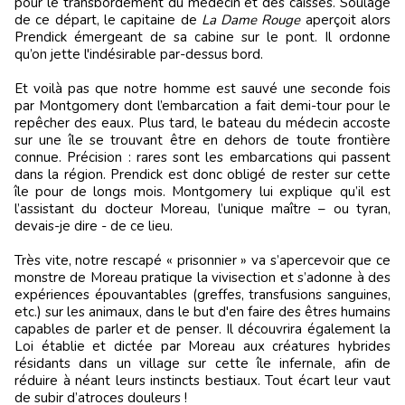
pour le transbordement du médecin et des caisses. Soulagé
de ce départ, le capitaine de
La Dame Rouge
aperçoit alors
Prendick émergeant de sa cabine sur le pont. Il ordonne
qu’on jette l'indésirable par-dessus bord.
Et voilà pas que notre homme est sauvé une seconde fois
par Montgomery dont l’embarcation a fait demi-tour pour le
repêcher des eaux. Plus tard, le bateau du médecin accoste
sur une île se trouvant être en dehors de toute frontière
connue. Précision : rares sont les embarcations qui passent
dans la région. Prendick est donc obligé de rester sur cette
île pour de longs mois. Montgomery lui explique qu’il est
l’assistant du docteur Moreau, l’unique maître – ou tyran,
devais-je dire - de ce lieu.
Très vite, notre rescapé « prisonnier » va s’apercevoir que ce
monstre de Moreau pratique la vivisection et s’adonne à des
expériences épouvantables (greffes, transfusions sanguines,
etc.) sur les animaux, dans le but d'en faire des êtres humains
capables de parler et de penser. Il découvrira également la
Loi établie et dictée par Moreau aux créatures hybrides
résidants dans un village sur cette île infernale, afin de
réduire à néant leurs instincts bestiaux. Tout écart leur vaut
de subir d’atroces douleurs !