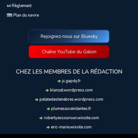
📜 Règlement
🗺️ Plan du navire
Rejoignez-nous sur Bluesky
Chaîne YouTube du Galion
CHEZ LES MEMBRES DE LA RÉDACTION
jc.gapdy.fr
blanzat.wordpress.com
patatedestenebres.wordpress.com
plumesascendantes.fr
robertyessouroun.wixsite.com
eric-marie.wixsite.com
lechiencritique.blogspot.com