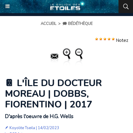
ACCUEIL
>
🗯️ BÉDÉTHÈQUE
Notez
📔 L'ÎLE DU DOCTEUR
MOREAU | DOBBS,
FIORENTINO | 2017
D'après l'oeuvre de H.G. Wells
🪶
Koyolite Tseila
| 14/02/2023