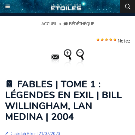
ACCUEIL
>
🗯️ BÉDÉTHÈQUE
Notez
📔 FABLES | TOME 1 :
LÉGENDES EN EXIL | BILL
WILLINGHAM, LAN
MEDINA | 2004
🪶
Djackdah Riker
| 21/07/2023