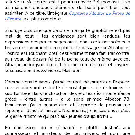
leur vécu. Mais qu’en est-il pour un novice ? A mon avis, il va
lui manquer quelques éléments de base pour bien tout
assimiler. A ce titre, l’intégrale
Capitaine Albator Le Pirate de
l’Espace
est plus complète.
Sinon, je dois dire que dans ce manga le graphisme est pas
mal du tout : les ambiances sont bien rendues, les
expressions des personnages aussi, dans certaines scènes la
tension est vraiment perceptible, le passage sur Albator et
Toshiro est touchant, bref, c’est vraiment bien fait. Par contre,
au niveau du dessin, j’ai de la peine tout de même avec cet
Albator androgyne qui est moche comme tout et l’hyper-
sexualisation des Sylvidres. Mais bon…
Comme vous le savez, j’aime ce récit de pirates de l’espace,
ce scénario sombre, truffé de nostalgie et de réflexions. Je
suis tombée dans le chaudron des étoiles dès mon enfance
grâce – entre autres – à la série animée Albator 78.
Maintenant j’ai la quarantaine et j’apprécie de pouvoir me
replonger dans cet univers. Néanmoins, je ne sais pas si c’est
le genre d’histoire qui plaît aux jeunes d’aujourd’hui…
En conclusion, du « réchauffé » plutôt destiné aux
connaisseurs et amateurs de cet univers, et pour une