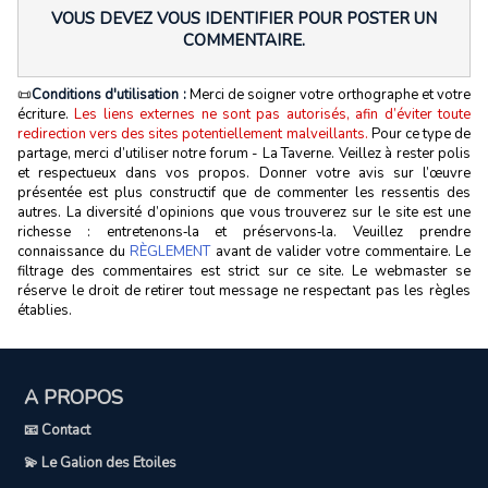
VOUS DEVEZ VOUS IDENTIFIER POUR POSTER UN
COMMENTAIRE.
📜
Conditions d'utilisation :
Merci de soigner votre orthographe et votre
écriture.
Les liens externes ne sont pas autorisés, afin d’éviter toute
redirection vers des sites potentiellement malveillants.
Pour ce type de
partage, merci d’utiliser notre forum - La Taverne. Veillez à rester polis
et respectueux dans vos propos. Donner votre avis sur l’œuvre
présentée est plus constructif que de commenter les ressentis des
autres. La diversité d’opinions que vous trouverez sur le site est une
richesse : entretenons‑la et préservons‑la. Veuillez prendre
connaissance du
RÈGLEMENT
avant de valider votre commentaire. Le
filtrage des commentaires est strict sur ce site. Le webmaster se
réserve le droit de retirer tout message ne respectant pas les règles
établies.
A PROPOS
📧 Contact
💫 Le Galion des Etoiles