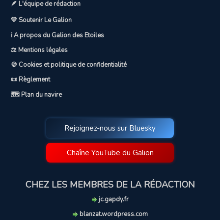
🪶 L'équipe de rédaction
💛 Soutenir Le Galion
ℹ️ A propos du Galion des Etoiles
⚖️ Mentions légales
🍪 Cookies et politique de confidentialité
📜 Règlement
🗺️ Plan du navire
Rejoignez-nous sur Bluesky
Chaîne YouTube du Galion
CHEZ LES MEMBRES DE LA RÉDACTION
jc.gapdy.fr
blanzat.wordpress.com