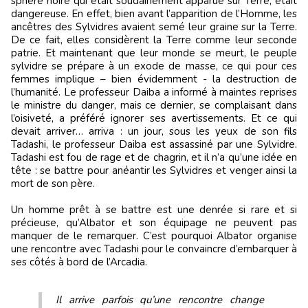
sphère noire qui était soudainement apparue sur Terre, était
dangereuse. En effet, bien avant l’apparition de l’Homme, les
ancêtres des Sylvidres avaient semé leur graine sur la Terre.
De ce fait, elles considèrent la Terre comme leur seconde
patrie. Et maintenant que leur monde se meurt, le peuple
sylvidre se prépare à un exode de masse, ce qui pour ces
femmes implique – bien évidemment - la destruction de
l’humanité. Le professeur Daiba a informé à maintes reprises
le ministre du danger, mais ce dernier, se complaisant dans
l’oisiveté, a préféré ignorer ses avertissements. Et ce qui
devait arriver… arriva : un jour, sous les yeux de son fils
Tadashi, le professeur Daiba est assassiné par une Sylvidre.
Tadashi est fou de rage et de chagrin, et il n’a qu’une idée en
tête : se battre pour anéantir les Sylvidres et venger ainsi la
mort de son père.
Un homme prêt à se battre est une denrée si rare et si
précieuse, qu’Albator et son équipage ne peuvent pas
manquer de le remarquer. C’est pourquoi Albator organise
une rencontre avec Tadashi pour le convaincre d’embarquer à
ses côtés à bord de l’Arcadia.
Il arrive parfois qu’une rencontre change