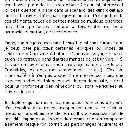
variations à partir de l’histoire de base. Ce qui est intéressant
ici, c’est que l’on a placé dans le scénario des clins d’œil aux
différents univers créés par Leiji Matsumoto. L’intégration de
ces éléments, telles de petites notes de musique discrètes,
mais bien présentes, confère à l’ensemble une belle
harmonie, et surtout, de la cohérence.
Sinon, comme je connais bien le sujet, c’est sans surprise que
je peux citer par cœur certaines répliques ou bribes de
textes de « Capitaine Albator – Dimension Voyage » parce
qu’on les retrouve dans d’autres mangas de cet univers (« Si
tu veux en savoir plus à mon sujet, rejoins-moi… », « Je suis
Emeraldas, les gens me surnomment… », etc.). C’est du
« réchauffé » à n’en pas douter. Il n’en reste pas moins que
tous ces textes et dialogues sont de grande qualité, surtout
pour la profondeur des réflexions qui sont véhiculées au
travers de ceux-ci.
Je déplore quand même les quelques répétitions de texte
d’un chapitre à l’autre qui n’apportent rien, si ce n’est au
mieux un rappel, au pire de l’ennui. Il y a aussi pas mal de
non-dits exprimés au travers du dessins, que l’on comprend
aisément lorsque l’on connaît les personnages récurrents et