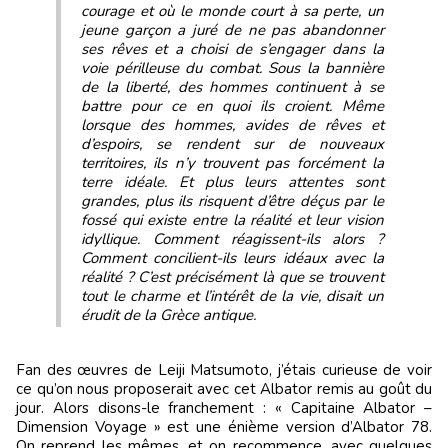
courage et où le monde court à sa perte, un
jeune garçon a juré de ne pas abandonner
ses rêves et a choisi de s’engager dans la
voie périlleuse du combat. Sous la bannière
de la liberté, des hommes continuent à se
battre pour ce en quoi ils croient. Même
lorsque des hommes, avides de rêves et
d’espoirs, se rendent sur de nouveaux
territoires, ils n’y trouvent pas forcément la
terre idéale. Et plus leurs attentes sont
grandes, plus ils risquent d’être déçus par le
fossé qui existe entre la réalité et leur vision
idyllique. Comment réagissent-ils alors ?
Comment concilient-ils leurs idéaux avec la
réalité ? C’est précisément là que se trouvent
tout le charme et l’intérêt de la vie, disait un
érudit de la Grèce antique.
Fan des œuvres de Leiji Matsumoto, j’étais curieuse de voir
ce qu’on nous proposerait avec cet Albator remis au goût du
jour. Alors disons-le franchement : « Capitaine Albator –
Dimension Voyage » est une énième version d’Albator 78.
On reprend les mêmes, et on recommence, avec quelques