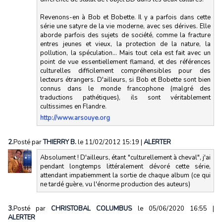
Revenons-en à Bob et Bobette. Il y a parfois dans cette
série une satyre de la vie moderne, avec ses dérives. Elle
aborde parfois des sujets de société, comme la fracture
entres jeunes et vieux, la protection de la nature, la
pollution, la spéculation... Mais tout cela est fait avec un
point de vue essentiellement flamand, et des références
culturelles difficilement compréhensibles pour des
lecteurs étrangers. D'ailleurs, si Bob et Bobette sont bien
connus dans le monde francophone (malgré des
traductions pathétiques), ils sont véritablement
cultissimes en Flandre.
http://www.arsouye.org
2.
Posté par
THIERRY B.
le 11/02/2012 15:19
|
ALERTER
Absolument ! D'ailleurs, étant "culturellement à cheval", j'ai
pendant longtemps littéralement dévoré cette série,
attendant impatiemment la sortie de chaque album (ce qui
ne tardé guère, vu l'énorme production des auteurs)
3.
Posté par
CHRISTOBAL COLUMBUS
le 05/06/2020 16:55
|
ALERTER