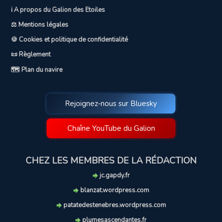
ℹ️ A propos du Galion des Etoiles
⚖️ Mentions légales
🍪 Cookies et politique de confidentialité
📜 Règlement
🗺️ Plan du navire
Rejoignez-nous sur Bluesky
Chaîne YouTube du Galion
CHEZ LES MEMBRES DE LA RÉDACTION
jc.gapdy.fr
blanzat.wordpress.com
patatedestenebres.wordpress.com
plumesascendantes.fr