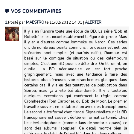
💬 VOS COMMENTAIRES
1.
Posté par
MAESTRO
le 11/02/2012 14:31
|
ALERTER
Il y a en Flandre toute une école de BD. La série 'Bob et
Bobette' en est incontestablement la figure de proue. Mais
il y en a d'autres comme Jommeke, ou Néron. Ces séries
ont de nombreux points communs : le dessin est net, les
scénarios sont simples (et parfois naïfs), l'humour est
basé sur le comique de situation ou des calembours
simples, C'est une BD pour se détendre. On lit, on rit, on
oublie. La BD néerlandaise en est fort proche
graphiquement, mais avec une tendance à faire des
histoires plus sérieuses, voire franchement glauques dans
certains cas. Il y a eu des tentatives de publication dans
Spirou, mais ça a vite été abandonné... Il y a toutefois
quelques exceptions qui confirment la règle, comme
Cromheecke (Tom Carbone), ou Bob de Moor. Le premier
travaille souvent en collaboration avec des francophones.
Le second a été formé chez Hergé. Signe révélateur : la BD
francophone est souvent éditée en format cartonné. Chez
les néerlandophones (comme dans de nombreux pays), ce
sont des albums 'souples'. Ce détail montre bien la
différence de statut de l'objet BD dans les deux cultures.