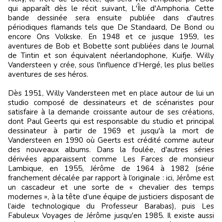
qui apparaît dès le récit suivant, L'Île d'Amphoria. Cette
bande dessinée sera ensuite publiée dans d'autres
périodiques flamands tels que De Standaard, De Bond ou
encore Ons Volkske. En 1948 et ce jusque 1959, les
aventures de Bob et Bobette sont publiées dans le Journal
de Tintin et son équivalent néerlandophone, Kuifje. Willy
Vandersteen y crée, sous l'influence d’Hergé, les plus belles
aventures de ses héros.
Dès 1951, Willy Vandersteen met en place autour de lui un
studio composé de dessinateurs et de scénaristes pour
satisfaire à la demande croissante autour de ses créations,
dont Paul Geerts qui est responsable du studio et principal
dessinateur à partir de 1969 et jusqu'à la mort de
Vandersteen en 1990 où Geerts est crédité comme auteur
des nouveaux albums. Dans la foulée, d'autres séries
dérivées apparaissent comme Les Farces de monsieur
Lambique, en 1955, Jérôme de 1964 à 1982 (série
franchement décalée par rapport à l’originale : ici, Jérôme est
un cascadeur et une sorte de « chevalier des temps
modernes », à la tête d’une équipe de justiciers disposant de
l’aide technologique du Professeur Barabas), puis Les
Fabuleux Voyages de Jérôme jusqu'en 1985. Il existe aussi