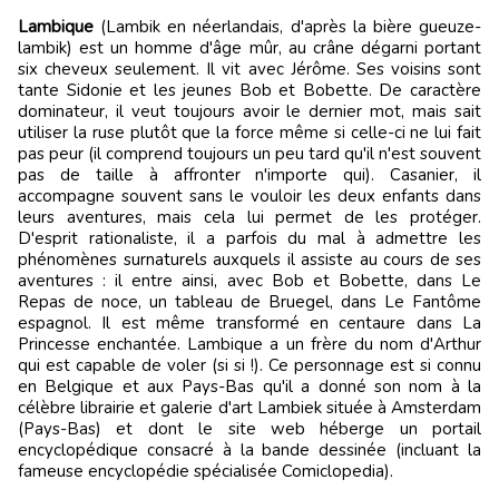
Lambique
(Lambik en néerlandais, d'après la bière gueuze-
lambik) est un homme d'âge mûr, au crâne dégarni portant
six cheveux seulement. Il vit avec Jérôme. Ses voisins sont
tante Sidonie et les jeunes Bob et Bobette. De caractère
dominateur, il veut toujours avoir le dernier mot, mais sait
utiliser la ruse plutôt que la force même si celle-ci ne lui fait
pas peur (il comprend toujours un peu tard qu'il n'est souvent
pas de taille à affronter n'importe qui). Casanier, il
accompagne souvent sans le vouloir les deux enfants dans
leurs aventures, mais cela lui permet de les protéger.
D'esprit rationaliste, il a parfois du mal à admettre les
phénomènes surnaturels auxquels il assiste au cours de ses
aventures : il entre ainsi, avec Bob et Bobette, dans Le
Repas de noce, un tableau de Bruegel, dans Le Fantôme
espagnol. Il est même transformé en centaure dans La
Princesse enchantée. Lambique a un frère du nom d'Arthur
qui est capable de voler (si si !). Ce personnage est si connu
en Belgique et aux Pays-Bas qu'il a donné son nom à la
célèbre librairie et galerie d'art Lambiek située à Amsterdam
(Pays-Bas) et dont le site web héberge un portail
encyclopédique consacré à la bande dessinée (incluant la
fameuse encyclopédie spécialisée Comiclopedia).