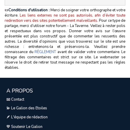
📜
Conditions d'utilisation :
Merci de soigner votre orthographe et votre
écriture.
Les liens externes ne sont pas autorisés, afin d’éviter toute
redirection vers des sites potentiellement malveillants.
Pour ce type de
partage, merci d’utiliser notre forum - La Taverne. Veillez à rester polis
et respectueux dans vos propos. Donner votre avis sur l’œuvre
présentée est plus constructif que de commenter les ressentis des
autres. La diversité d’opinions que vous trouverez sur le site est une
richesse : entretenons‑la et préservons‑la. Veuillez prendre
connaissance du
RÈGLEMENT
avant de valider votre commentaire. Le
filtrage des commentaires est strict sur ce site. Le webmaster se
réserve le droit de retirer tout message ne respectant pas les règles
établies.
A PROPOS
📧 Contact
💫 Le Galion des Etoiles
🪶 L'équipe de rédaction
💛 Soutenir Le Galion