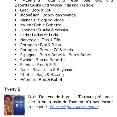
Allemand : Ulla und Peter (puis: Bob und
Babette/Suske und Wiske/Frida und Freddie)
Grec : Bobi & Lou
Indonésien : Bobby dan Wanda
Islandais : Siggi og Vigga
Italien : Bob e Bobette
Japonais : Susuka & Wisuka
Latin : Lucius et Lucia
Norvégien : Finn & Fiffi
Portugais : Bibi & Baba
Portugais (Brésil) : Zé & Maria
Espagnol : Bob y Bobette, Bob y Bobet
Swahili : Bob na Bobette
Suédois : Finn & Fiffi
Tamil : Bayankaap & Bayanam
Tibétain: Baga & Basang
Hébreux : Bob & Bobet
Thierry B.
🧥🩺 Docteur de bord — Toujours prêt pour
aller là où la main de l'homme n'a pas encore
mis le pied !
En savoir plus sur cet auteur