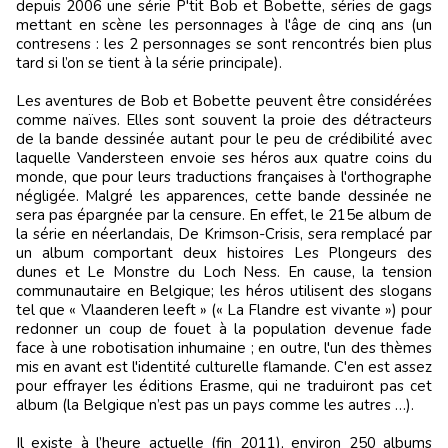
depuis 2006 une série P'tit Bob et Bobette, séries de gags
mettant en scène les personnages à l'âge de cinq ans (un
contresens : les 2 personnages se sont rencontrés bien plus
tard si l’on se tient à la série principale).
Les aventures de Bob et Bobette peuvent être considérées
comme naïves. Elles sont souvent la proie des détracteurs
de la bande dessinée autant pour le peu de crédibilité avec
laquelle Vandersteen envoie ses héros aux quatre coins du
monde, que pour leurs traductions françaises à l'orthographe
négligée. Malgré les apparences, cette bande dessinée ne
sera pas épargnée par la censure. En effet, le 215e album de
la série en néerlandais, De Krimson-Crisis, sera remplacé par
un album comportant deux histoires Les Plongeurs des
dunes et Le Monstre du Loch Ness. En cause, la tension
communautaire en Belgique; les héros utilisent des slogans
tel que « Vlaanderen leeft » (« La Flandre est vivante ») pour
redonner un coup de fouet à la population devenue fade
face à une robotisation inhumaine ; en outre, l'un des thèmes
mis en avant est l'identité culturelle flamande. C'en est assez
pour effrayer les éditions Erasme, qui ne traduiront pas cet
album (la Belgique n’est pas un pays comme les autres …).
Il existe à l’heure actuelle (fin 2011), environ 250 albums