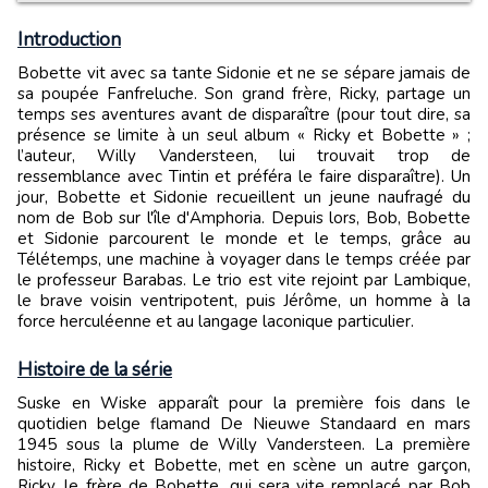
Introduction
Bobette vit avec sa tante Sidonie et ne se sépare jamais de
sa poupée Fanfreluche. Son grand frère, Ricky, partage un
temps ses aventures avant de disparaître (pour tout dire, sa
présence se limite à un seul album « Ricky et Bobette » ;
l’auteur, Willy Vandersteen, lui trouvait trop de
ressemblance avec Tintin et préféra le faire disparaître). Un
jour, Bobette et Sidonie recueillent un jeune naufragé du
nom de Bob sur l'île d'Amphoria. Depuis lors, Bob, Bobette
et Sidonie parcourent le monde et le temps, grâce au
Télétemps, une machine à voyager dans le temps créée par
le professeur Barabas. Le trio est vite rejoint par Lambique,
le brave voisin ventripotent, puis Jérôme, un homme à la
force herculéenne et au langage laconique particulier.
Histoire de la série
Suske en Wiske apparaît pour la première fois dans le
quotidien belge flamand De Nieuwe Standaard en mars
1945 sous la plume de Willy Vandersteen. La première
histoire, Ricky et Bobette, met en scène un autre garçon,
Ricky, le frère de Bobette, qui sera vite remplacé par Bob