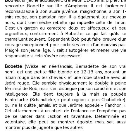
Bob
est un jeune adolescent, d'environ 12-13 ans, orphelin. Il
rencontre Bobette sur l’île d’Amphoria. Il est facilement
reconnaissable à son allure juvénile, maigrichonne, à son T-
shirt rouge, son pantalon noir. Il a également les cheveux
noirs, dont une mèche rebelle qui rappelle celle de Tintin.
C'est un garçon au caractère doux et affectueux, et peu
orgueilleux, contrairement à Bobette, ce qui fait qu'ils se
chamaillent souvent. Cependant Bob peut faire preuve d'un
courage exceptionnel pour sortir ses amis d'un mauvais pas.
Malgré son jeune âge, il sait s'autogérer et mener une vie
responsable si cela s'avère nécessaire.
Bobette
(Wiske en néerlandais, Bernadette de son vrai
nom) est une petite fille blonde de 12-13 ans, portant un
ruban rouge dans les cheveux et une robe blanche avec un
liséré rouge. Elle semble physiquement le double à peine
féminisé de Bob, mais s'en distingue par son caractère et son
intelligence. Elle tient toujours à la main sa poupée
Fanfreluche (Schanulleke, « petit oignon », puis Chabolleke),
qui ne la quitte jamais, et que Jérôme appelle « Fanchon ».
Cet attachement à un objet de l'enfance ne l'empêche pas
de se lancer dans l'action et l'aventure. Déterminée et
volontaire, elle peut se montrer égoïste mais sait aussi
montrer plus de jugeote que les autres.