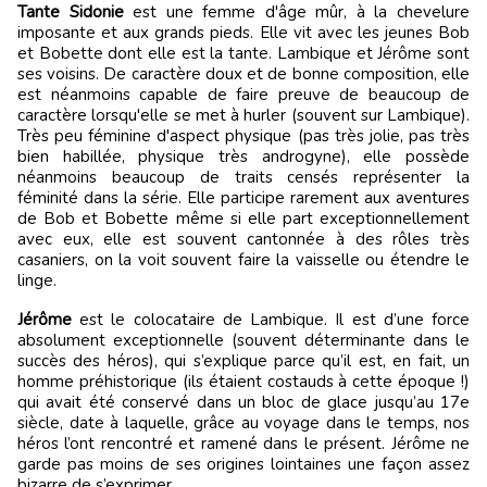
Tante Sidonie
est une femme d'âge mûr, à la chevelure
imposante et aux grands pieds. Elle vit avec les jeunes Bob
et Bobette dont elle est la tante. Lambique et Jérôme sont
ses voisins. De caractère doux et de bonne composition, elle
est néanmoins capable de faire preuve de beaucoup de
caractère lorsqu'elle se met à hurler (souvent sur Lambique).
Très peu féminine d'aspect physique (pas très jolie, pas très
bien habillée, physique très androgyne), elle possède
néanmoins beaucoup de traits censés représenter la
féminité dans la série. Elle participe rarement aux aventures
de Bob et Bobette même si elle part exceptionnellement
avec eux, elle est souvent cantonnée à des rôles très
casaniers, on la voit souvent faire la vaisselle ou étendre le
linge.
Jérôme
est le colocataire de Lambique. Il est d’une force
absolument exceptionnelle (souvent déterminante dans le
succès des héros), qui s’explique parce qu’il est, en fait, un
homme préhistorique (ils étaient costauds à cette époque !)
qui avait été conservé dans un bloc de glace jusqu’au 17e
siècle, date à laquelle, grâce au voyage dans le temps, nos
héros l’ont rencontré et ramené dans le présent. Jérôme ne
garde pas moins de ses origines lointaines une façon assez
bizarre de s’exprimer.