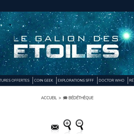
TURES OFFERTES
COIN GEEK
EXPLORATIONS SFFF
DOCTOR WHO
RÉ
ACCUEIL
>
🗯️ BÉDÉTHÈQUE