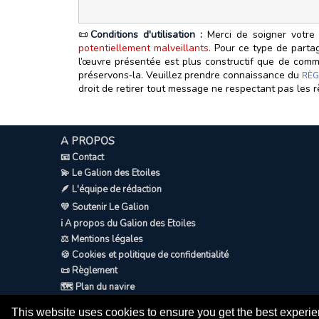
📜
Conditions d'utilisation :
Merci de soigner votre 
potentiellement malveillants.
Pour ce type de partage
l’œuvre présentée est plus constructif que de commen
préservons‑la. Veuillez prendre connaissance du
RÈG
droit de retirer tout message ne respectant pas les r
A PROPOS
📧 Contact
💫 Le Galion des Etoiles
🪶 L'équipe de rédaction
💛 Soutenir Le Galion
ℹ️ A propos du Galion des Etoiles
⚖️ Mentions légales
🍪 Cookies et politique de confidentialité
📜 Règlement
🗺️ Plan du navire
This website uses cookies to ensure you get the best experi