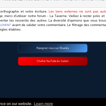
orthographe et votre écriture.
Les liens externes ne sont pas autor
, merci d’utiliser notre forum - La Taverne. Veillez à rester polis e
ter les ressentis des autres. La diversité d’opinions que vous trouv
avant de valider votre commentaire. Le filtrage des commentair
LEMENT
ègles établies.
Rejoignez-nous sur Bluesky
Chaîne YouTube du Galion
© 2009-2026 Le Galion des Etoiles. Tous droits réservés.
ence on our website.
Learn more
Ce site est réalisé et maintenu avec coeur et passion.