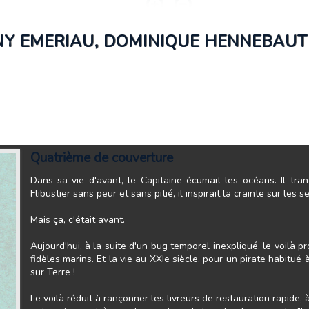
ONY EMERIAU, DOMINIQUE HENNEBAUT 
Quatrième de couverture
Dans sa vie d'avant, le Capitaine écumait les océans. Il tra
Flibustier sans peur et sans pitié, il inspirait la crainte sur les
Mais ça, c'était avant.
Aujourd'hui, à la suite d'un bug temporel inexpliqué, le voilà
fidèles marins. Et la vie au XXIe siècle, pour un pirate habitué à
sur Terre !
Le voilà réduit à rançonner les livreurs de restauration rapide