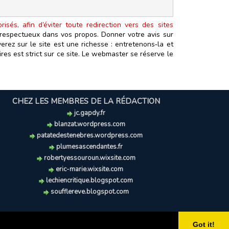
isés, afin d’éviter toute redirection vers des sites
t respectueux dans vos propos. Donner votre avis sur
erez sur le site est une richesse : entretenons‑la et
es est strict sur ce site. Le webmaster se réserve le
CHEZ LES MEMBRES DE LA RÉDACTION
jc.gapdy.fr
blanzat.wordpress.com
patatedestenebres.wordpress.com
plumesascendantes.fr
robertyessouroun.wixsite.com
eric-marie.wixsite.com
lechiencritique.blogspot.com
soufflereve.blogspot.com
Got it!