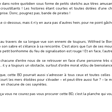
 dans notre quotidien sous forme de petits sketchs aux titres amusants
roustillants ! Les histoires étant courtes et toutes dotées d’une chut
urprise. Donc, pougnez pas, bande de pirates !
le ci-dessous, mais il n’y en aura pas d’autres hein, pour ne point gâche
au travers de sa longue-vue son ennemi de toujours, Wilfried le Borgne
e son sabre et s’élance à sa rencontre. C’est alors que l’un de ses mouss
e petit bonhomme du feu de signalisation est rouge ! Et en face, l’autr
chacune d’entre nous de se retrouver en face d’une personne très dé
s… il y a toujours un obstacle, surtout d’ordre moral et/ou de bienséance
que, cette BD pourrait aussi s’adresser à tous ceux et toutes celle
court les mers étoilées pour s’évader – et peut-être aussi fuir ? – le 
 en chacune de ces saynètes.
ça vous ne courez pas vous procurer cette BD, c’est la planche qui vou