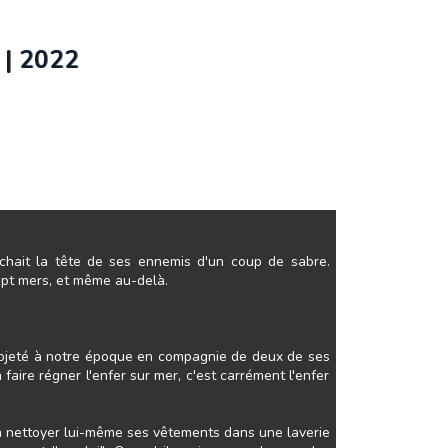
| 2022
nchait la tête de ses ennemis d'un coup de sabre.
 sept mers, et même au-delà.
 projeté à notre époque en compagnie de deux de ses
 faire régner l'enfer sur mer, c'est carrément l'enfer
, à nettoyer lui-même ses vêtements dans une laverie