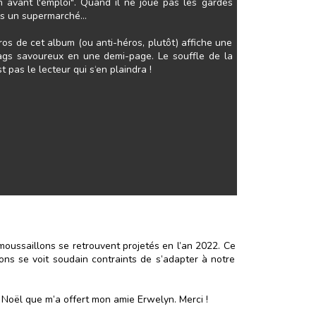
 avant l'emploi". Quand il ne joue pas les gardes
ns un supermarché...
os de cet album (ou anti-héros, plutôt) affiche une
gags savoureux en une demi-page. Le souffle de la
 pas le lecteur qui s‘en plaindra !
moussaillons se retrouvent projetés en l’an 2022. Ce
ons se voit soudain contraints de s’adapter à notre
Noël que m’a offert mon amie Erwelyn. Merci !