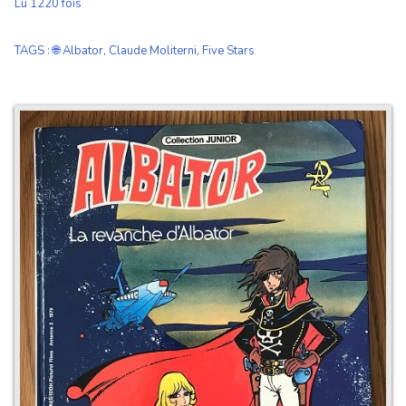
Lu 1220 fois
TAGS
:
🌐 Albator
,
Claude Moliterni
,
Five Stars