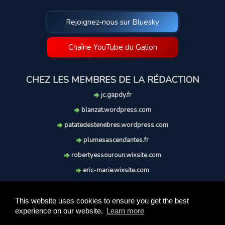
Rejoignez-nous sur Bluesky
Chaîne YouTube du Galion
CHEZ LES MEMBRES DE LA RÉDACTION
jc.gapdy.fr
blanzat.wordpress.com
patatedestenebres.wordpress.com
plumesascendantes.fr
robertyessouroun.wixsite.com
eric-marie.wixsite.com
lechiencritique.blogspot.com
soufflereve.blogspot.com
This website uses cookies to ensure you get the best
experience on our website.
Learn more
© 2009-2026 Le Galion des Etoiles. Tous droits réservés.