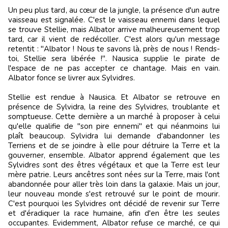
Un peu plus tard, au cœur de la jungle, la présence d'un autre
vaisseau est signalée. C'est le vaisseau ennemi dans lequel
se trouve Stellie, mais Albator arrive malheureusement trop
tard, car il vient de redécoller. C'est alors qu'un message
retentit : "Albator ! Nous te savons là, près de nous ! Rends-
toi, Stellie sera libérée !". Nausica supplie le pirate de
l'espace de ne pas accepter ce chantage. Mais en vain.
Albator fonce se livrer aux Sylvidres.
Stellie est rendue à Nausica. Et Albator se retrouve en
présence de Sylvidra, la reine des Sylvidres, troublante et
somptueuse. Cette dernière a un marché à proposer à celui
qu'elle qualifie de "son pire ennemi" et qui néanmoins lui
plaît beaucoup. Sylvidra lui demande d'abandonner les
Terriens et de se joindre à elle pour détruire la Terre et la
gouverner, ensemble. Albator apprend également que les
Sylvidres sont des êtres végétaux et que la Terre est leur
mère patrie. Leurs ancêtres sont nées sur la Terre, mais l'ont
abandonnée pour aller très loin dans la galaxie. Mais un jour,
leur nouveau monde s'est retrouvé sur le point de mourir.
C'est pourquoi les Sylvidres ont décidé de revenir sur Terre
et d'éradiquer la race humaine, afin d'en être les seules
occupantes. Evidemment, Albator refuse ce marché, ce qui