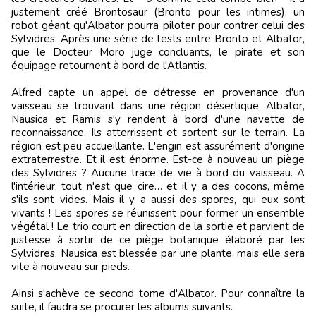
justement créé Brontosaur (Bronto pour les intimes), un
robot géant qu'Albator pourra piloter pour contrer celui des
Sylvidres. Après une série de tests entre Bronto et Albator,
que le Docteur Moro juge concluants, le pirate et son
équipage retournent à bord de l'Atlantis.
Alfred capte un appel de détresse en provenance d'un
vaisseau se trouvant dans une région désertique. Albator,
Nausica et Ramis s'y rendent à bord d'une navette de
reconnaissance. Ils atterrissent et sortent sur le terrain. La
région est peu accueillante. L'engin est assurément d'origine
extraterrestre. Et il est énorme. Est-ce à nouveau un piège
des Sylvidres ? Aucune trace de vie à bord du vaisseau. A
l'intérieur, tout n'est que cire… et il y a des cocons, même
s'ils sont vides. Mais il y a aussi des spores, qui eux sont
vivants ! Les spores se réunissent pour former un ensemble
végétal ! Le trio court en direction de la sortie et parvient de
justesse à sortir de ce piège botanique élaboré par les
Sylvidres. Nausica est blessée par une plante, mais elle sera
vite à nouveau sur pieds.
Ainsi s'achève ce second tome d'Albator. Pour connaître la
suite, il faudra se procurer les albums suivants.