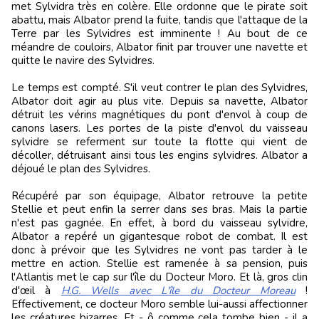
met Sylvidra très en colère. Elle ordonne que le pirate soit
abattu, mais Albator prend la fuite, tandis que l'attaque de la
Terre par les Sylvidres est imminente ! Au bout de ce
méandre de couloirs, Albator finit par trouver une navette et
quitte le navire des Sylvidres.
Le temps est compté. S'il veut contrer le plan des Sylvidres,
Albator doit agir au plus vite. Depuis sa navette, Albator
détruit les vérins magnétiques du pont d'envol à coup de
canons lasers. Les portes de la piste d'envol du vaisseau
sylvidre se referment sur toute la flotte qui vient de
décoller, détruisant ainsi tous les engins sylvidres. Albator a
déjoué le plan des Sylvidres.
Récupéré par son équipage, Albator retrouve la petite
Stellie et peut enfin la serrer dans ses bras. Mais la partie
n'est pas gagnée. En effet, à bord du vaisseau sylvidre,
Albator a repéré un gigantesque robot de combat. Il est
donc à prévoir que les Sylvidres ne vont pas tarder à le
mettre en action. Stellie est ramenée à sa pension, puis
l'Atlantis met le cap sur l'île du Docteur Moro. Et là, gros clin
d'œil à
H.G. Wells avec L'île du Docteur Moreau
!
Effectivement, ce docteur Moro semble lui-aussi affectionner
les créatures bizarres. Et - ô comme cela tombe bien - il a