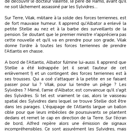
de découvrir le docteur Valente, le père de Ramis, avant qu'il
ne soit lâchement assassiné par les Sylvidres…
Sur Terre, Vilak, militaire à la solde des forces terriennes, est
de fort mauvaise humeur. Il apprend qu'Albator a enlevé la
petite Stellie au nez et à la barbe des surveillants de la
pension. Se doutant que le premier ministre n'appréciera pas
cette nouvelle et qu'il va en prendre pour son grade, Vilak
donne l'ordre à toutes les forces terriennes de prendre
l'Atlantis en chasse.
A bord de l'Atlantis, Albator fulmine lui-aussi. Il apprend que
Stellie a été kidnappée (et il serait l'auteur de cet
enlèvement !) et un contingent des forces terriennes est à
ses trousses. Qui a osé s'attaquer à la petite en se faisant
passer pour lui ? Vilak, pour lui tendre un piège ? Les
Sylvidres ? Miimé, l'amie d'Albator, est convaincue qu'il s'agit
des Sylvidres. Si tel est vraiment le cas, alors le vaisseau
spatial des Sylvidres dans lequel se trouve Stellie doit être
dans les parages. L'équipage de l'Atlantis largue un ballon
cible pour que leurs imbéciles de poursuivants se plantent
dedans et remet le cap en direction de la Terre. Sur l'écran
de bord, Alfred repère alors une émission de signaux
incompréhensibles. Ce sont assurément les Sylvidres, mais