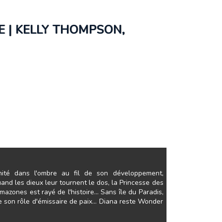
 | KELLY THOMPSON,
nité dans l'ombre au fil de son développement,
and les dieux leur tournent le dos, la Princesse des
ones est rayé de l'histoire... Sans île du Paradis,
e son rôle d'émissaire de paix... Diana reste Wonder