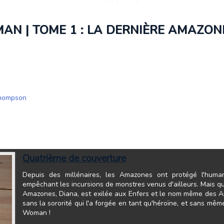
N | TOME 1 : LA DERNIÈRE AMAZONE
Thompson
Quatrième de couverture
Depuis des millénaires, les Amazones ont protégé l'huma
empêchant les incursions de monstres venus d'ailleurs. Mais qu
Amazones, Diana, est exilée aux Enfers et le nom même des Amaz
sans la sororité qui l'a forgée en tant qu'héroïne, et sans mêm
Woman !