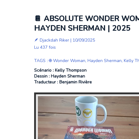
📔 ABSOLUTE WONDER WOMA
HAYDEN SHERMAN | 2025
🪶
Djackdah Riker
| 10/09/2025
Lu 437 fois
TAGS
:
🌐 Wonder Woman
,
Hayden Sherman
,
Kelly 
Scénario : Kelly Thompson
Dessin : Hayden Sherman
Traducteur : Benjamin Rivière