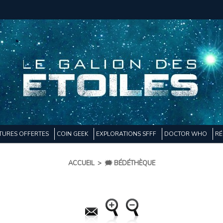
TURES OFFERTES
COIN GEEK
EXPLORATIONS SFFF
DOCTOR WHO
RÉ
ACCUEIL
>
🗯️ BÉDÉTHÈQUE