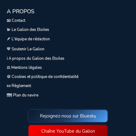
A PROPOS
📧 Contact
💫 Le Galion des Etoiles
🪶 L'équipe de rédaction
💛 Soutenir Le Galion
ℹ️ A propos du Galion des Etoiles
⚖️ Mentions légales
🍪 Cookies et politique de confidentialité
📜 Règlement
🗺️ Plan du navire
Rejoignez-nous sur Bluesky
Chaîne YouTube du Galion