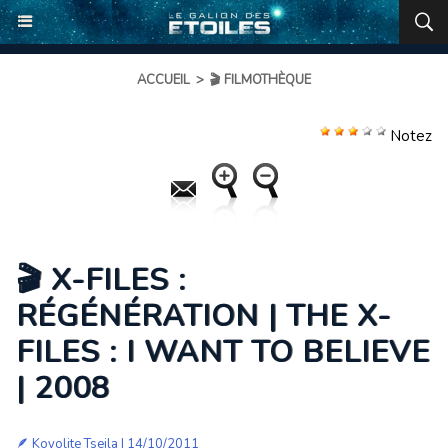
ACCUEIL
>
🎬 FILMOTHÈQUE
Notez
🎬 X-FILES :
RÉGÉNÉRATION | THE X-
FILES : I WANT TO BELIEVE
| 2008
🪶
Koyolite Tseila
| 14/10/2011