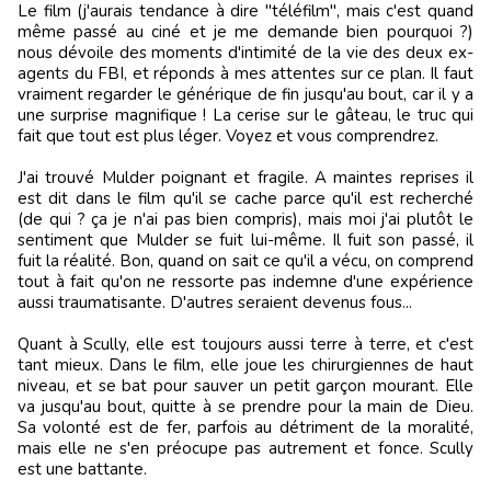
Le film (j'aurais tendance à dire "téléfilm", mais c'est quand
même passé au ciné et je me demande bien pourquoi ?)
nous dévoile des moments d'intimité de la vie des deux ex-
agents du FBI, et réponds à mes attentes sur ce plan. Il faut
vraiment regarder le générique de fin jusqu'au bout, car il y a
une surprise magnifique ! La cerise sur le gâteau, le truc qui
fait que tout est plus léger. Voyez et vous comprendrez.
J'ai trouvé Mulder poignant et fragile. A maintes reprises il
est dit dans le film qu'il se cache parce qu'il est recherché
(de qui ? ça je n'ai pas bien compris), mais moi j'ai plutôt le
sentiment que Mulder se fuit lui-même. Il fuit son passé, il
fuit la réalité. Bon, quand on sait ce qu'il a vécu, on comprend
tout à fait qu'on ne ressorte pas indemne d'une expérience
aussi traumatisante. D'autres seraient devenus fous...
Quant à Scully, elle est toujours aussi terre à terre, et c'est
tant mieux. Dans le film, elle joue les chirurgiennes de haut
niveau, et se bat pour sauver un petit garçon mourant. Elle
va jusqu'au bout, quitte à se prendre pour la main de Dieu.
Sa volonté est de fer, parfois au détriment de la moralité,
mais elle ne s'en préocupe pas autrement et fonce. Scully
est une battante.