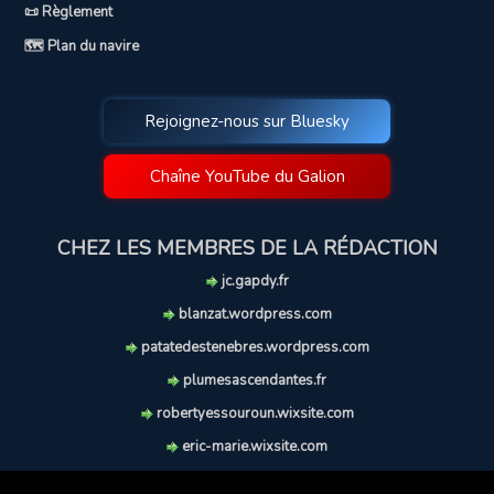
📜 Règlement
🗺️ Plan du navire
Rejoignez-nous sur Bluesky
Chaîne YouTube du Galion
CHEZ LES MEMBRES DE LA RÉDACTION
jc.gapdy.fr
blanzat.wordpress.com
patatedestenebres.wordpress.com
plumesascendantes.fr
robertyessouroun.wixsite.com
eric-marie.wixsite.com
lechiencritique.blogspot.com