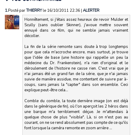
1.
Posté par
THIERRY
le 16/10/2011 22:36
|
ALERTER
Honnêtement, si j'étais assez heureux de revoir Mulder et
Scully (sans oublier Skinner), j'avoue mettre souvent
ennuyé dans ce film, qui ne semble jamais vraiment
décoller.
La fin de la série remonte sans doute à trop longtemps
pour que cela m'accroche encore, mais surtout, je trouve
que l'idée de base (une histoire qui rappelle un peu la
médecine du Dr. Frankenstein), n'a rien d'original et le
déroulement de l'histoire ne casse rien. C'est vrai que je
n'ai jamais été un grand fan de la série, que je n'ai jamais
suivie de manière assidue, me contentant de suivre par à-
coups, sans jamais la "capter" dans son ensemble. Ceci
explique peut-être cela...
Comble du comble, la toute dernière image (on est déjà
dans le générique de fin), où l'on aperçoit les 2 héros dans
une barque m'a terriblement déçue. Je m'attendais à
quelque chose de plus "visible". Là, si on n'est pas au
courant, on ne se rend absolument pas compte de ce qu'ils
font lorsque la caméra remonte en zoom arrière ...