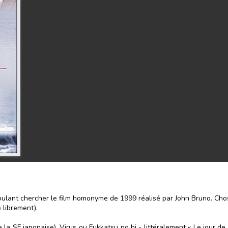
oulant chercher le film homonyme de 1999 réalisé par John Bruno. Chos
 librement).
a SF japonaise), Virus ou Fukkatsu no hi - littéralement « Le jour de 