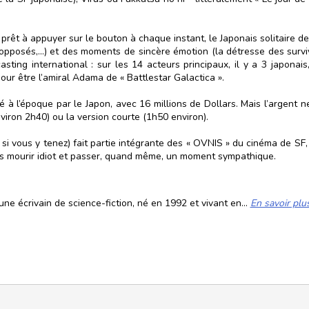
rêt à appuyer sur le bouton à chaque instant, le Japonais solitaire dev
 opposés,…) et des moments de sincère émotion (la détresse des surviv
asting international : sur les 14 acteurs principaux, il y a 3 japona
ur être l’amiral Adama de « Battlestar Galactica ».
é à l’époque par le Japon, avec 16 millions de Dollars. Mais l’argent n
nviron 2h40) ou la version courte (1h50 environ).
 », si vous y tenez) fait partie intégrante des « OVNIS » du cinéma de SF
 pas mourir idiot et passer, quand même, un moment sympathique.
ne écrivain de science-fiction, né en 1992 et vivant en...
En savoir plu