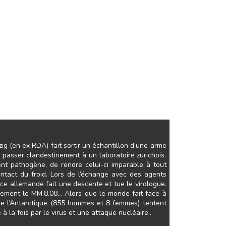
zig (en ex RDA) fait sortir un échantillon d’une arme
re passer clandestinement à un laboratoire zurichois.
nt pathogène, de rendre celui-ci imparable à tout
contact du froid. Lors de l’échange avec des agents
ice allemande fait une descente et tue le virologue.
llement le MM.8.08… Alors que le monde fait face à
 de l’Antarctique (855 hommes et 8 femmes) tentent
à la fois par le virus et une attaque nucléaire…