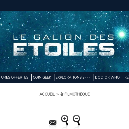
TURES OFFERTES
COIN GEEK
EXPLORATIONS SFFF
DOCTOR WHO
RÉ
ACCUEIL
>
🎬 FILMOTHÈQUE