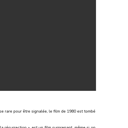
e rare pour être signalée, le film de 1980 est tombé
la résurrection », est un film surprenant, même si on