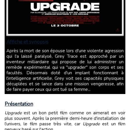
Affiche et synopsis
Après la mort de son épouse lors d'une violente agression
qui l'a laissé paralysé, Grey Trace est approché par un
inventeur milliardaire qui propose de lui administrer un
remède expérimental qui va "upgrader" son corps et ses
facultés. Désormais doté d'un implant fonctionnant à
l'intelligence artificielle, Grey voit ses capacités physiques
décuplées et se lance dans une mission vengeresse, afin
de faire payer ceux qui ont tué sa femme...
Présentation
Upgrade
est un bon petit film comme on aimerait en voir
plus souvent. Après la première demi-heure d'installation de
l'univers, le film passe très vite, car
Upgrade
est un film
nerveux basé sur l'action.