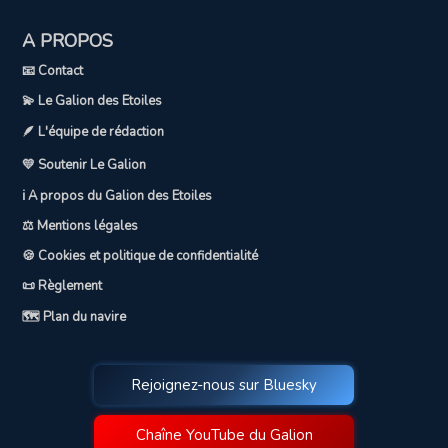
A PROPOS
📧 Contact
💫 Le Galion des Etoiles
🪶 L'équipe de rédaction
💛 Soutenir Le Galion
ℹ️ A propos du Galion des Etoiles
⚖️ Mentions légales
🍪 Cookies et politique de confidentialité
📜 Règlement
🗺️ Plan du navire
Rejoignez-nous sur Bluesky
Chaîne YouTube du Galion