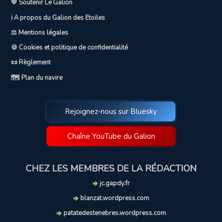
💛 Soutenir Le Galion
ℹ️ A propos du Galion des Etoiles
⚖️ Mentions légales
🍪 Cookies et politique de confidentialité
📜 Règlement
🗺️ Plan du navire
Rejoignez-nous sur Bluesky
Chaîne YouTube du Galion
CHEZ LES MEMBRES DE LA RÉDACTION
jc.gapdy.fr
blanzat.wordpress.com
patatedestenebres.wordpress.com