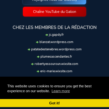
Chaîne YouTube du Galion
CHEZ LES MEMBRES DE LA RÉDACTION
jc.gapdy.fr
blanzat.wordpress.com
patatedestenebres.wordpress.com
plumesascendantes.fr
robertyessouroun.wixsite.com
eric-marie.wixsite.com
lechiencritique.blogspot.com
soufflereve.blogspot.com
This website uses cookies to ensure you get the best
experience on our website.
Learn more
© 2009-2026 Le Galion des Etoiles. Tous droits réservés.
Ce site est réalisé et maintenu avec coeur et passion.
Got it!