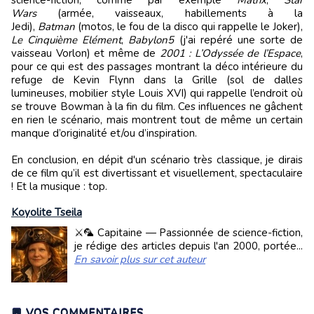
science-fiction, comme par exemple
Matrix
,
Star
Wars
(armée, vaisseaux, habillements à la
Jedi),
Batman
(motos, le fou de la disco qui rappelle le Joker),
Le Cinquième Elément
,
Babylon5
(j'ai repéré une sorte de
vaisseau Vorlon) et même de
2001 : L’Odyssée de l’Espace
,
pour ce qui est des passages montrant la déco intérieure du
refuge de Kevin Flynn dans la Grille (sol de dalles
lumineuses, mobilier style Louis XVI) qui rappelle l’endroit où
se trouve Bowman à la fin du film. Ces influences ne gâchent
en rien le scénario, mais montrent tout de même un certain
manque d’originalité et/ou d’inspiration.
En conclusion, en dépit d'un scénario très classique, je dirais
de ce film qu’il est divertissant et visuellement, spectaculaire
! Et la musique : top.
Koyolite Tseila
⚔️🦜 Capitaine — Passionnée de science-fiction,
je rédige des articles depuis l'an 2000, portée...
En savoir plus sur cet auteur
💬 VOS COMMENTAIRES