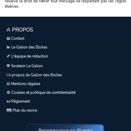
réserve le droit de retirer tout message ne respectant pas les règles
établies.
A PROPOS
📧 Contact
💫 Le Galion des Etoiles
🪶 L'équipe de rédaction
💛 Soutenir Le Galion
ℹ️ A propos du Galion des Etoiles
⚖️ Mentions légales
🍪 Cookies et politique de confidentialité
📜 Règlement
🗺️ Plan du navire
Rejoignez-nous sur Bluesky