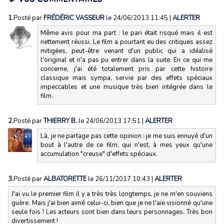
1.
Posté par
FRÉDÉRIC VASSEUR
le 24/06/2013 11:45
|
ALERTER
Même avis pour ma part : le pari était risqué mais il est
nettement réussi. Le film a pourtant eu des critiques assez
mitigées, peut-être venant d'un public qui a idéalisé
l'original et n'a pas pu entrer dans la suite. En ce qui me
concerne, j'ai été totalement pris par cette histoire
classique mais sympa, servie par des effets spéciaux
impeccables et une musique très bien intégrée dans le
film.
2.
Posté par
THIERRY B.
le 24/06/2013 17:51
|
ALERTER
Là, je ne partage pas cette opinion : je me suis ennuyé d'un
bout à l'autre de ce film, qui n'est, à mes yeux qu'une
accumulation "creuse" d'effets spéciaux.
3.
Posté par
ALBATORETTE
le 26/11/2017 10:43
|
ALERTER
J'ai vu le premier film il y a très très longtemps, je ne m'en souviens
guère. Mais j'ai bien aimé celui-ci, bien que je ne l'aie visionné qu'une
seule fois ! Les acteurs sont bien dans leurs personnages. Très bon
divertissement !