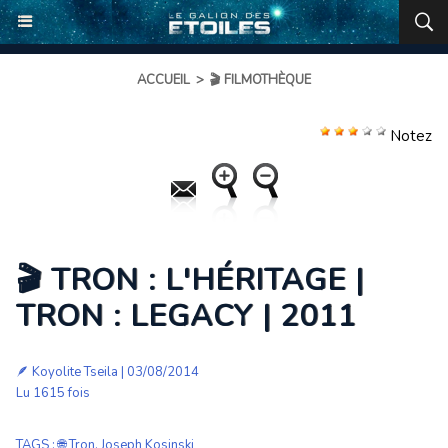
ACCUEIL
>
🎬 FILMOTHÈQUE
Notez
🎬 TRON : L'HÉRITAGE |
TRON : LEGACY | 2011
🪶
Koyolite Tseila
| 03/08/2014
Lu 1615 fois
TAGS
:
🌐 Tron
,
Joseph Kosinski