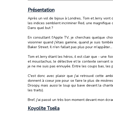
Présentation
Après un vol de bijoux à Londres, Tom et Jerry vont 
les indices semblent incriminer Red, une magnifique c
Dans quel but ?
En consultant l'Apple TV, je cherchais quelque chos
visionner quand j'étais gamine, quand je suis tombée
Baker Street. Il n'en fallait pas plus pour m'appâter...
Tom et Jerry étant les héros, il est clair que - une 
et moustachus, le détective et le contexte servant su
je ne me suis pas ennuyée. Entre les coups bas, les pou
C'est donc avec plaisir que j'ai retrouvé cette amb
donnent à coeur joie pour se faire le plus de misères
Droopy, mais aussi le loup qui bave devant la chanteus
les traits).
Bref, j'ai passé un très bon moment devant mon écran.
Koyolite Tseila