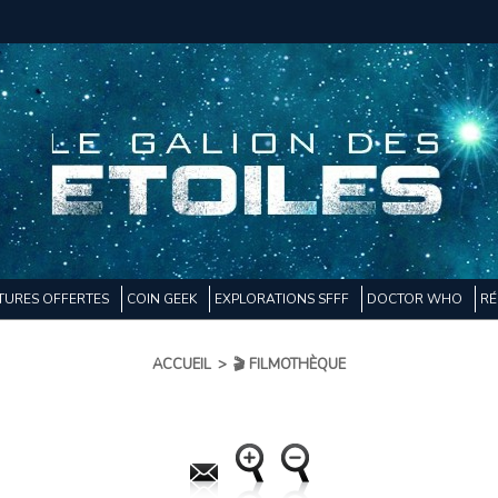
TURES OFFERTES
COIN GEEK
EXPLORATIONS SFFF
DOCTOR WHO
RÉ
ACCUEIL
>
🎬 FILMOTHÈQUE