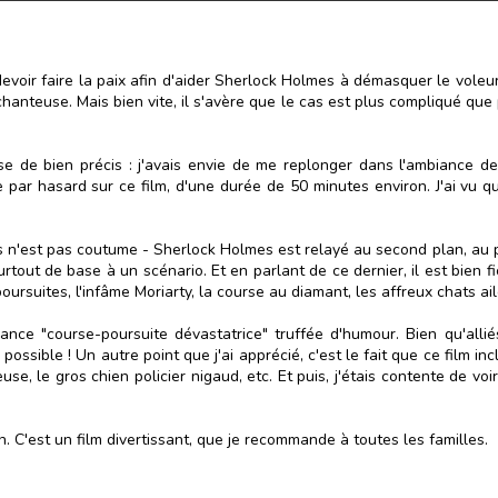
devoir faire la paix afin d'aider Sherlock Holmes à démasquer le voleu
hanteuse. Mais bien vite, il s'avère que le cas est plus compliqué que
e de bien précis : j'avais envie de me replonger dans l'ambiance de
 par hasard sur ce film, d'une durée de 50 minutes environ. J'ai vu q
fois n'est pas coutume - Sherlock Holmes est relayé au second plan, au 
rtout de base à un scénario. Et en parlant de ce dernier, il est bien f
rsuites, l'infâme Moriarty, la course au diamant, les affreux chats ailé
iance "course-poursuite dévastatrice" truffée d'humour. Bien qu'all
 possible ! Un autre point que j'ai apprécié, c'est le fait que ce film
e, le gros chien policier nigaud, etc. Et puis, j'étais contente de voir 
 C'est un film divertissant, que je recommande à toutes les familles.