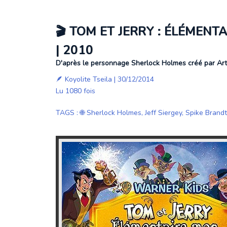
🎬 TOM ET JERRY : ÉLÉMEN
| 2010
D'après le personnage Sherlock Holmes créé par Ar
🪶
Koyolite Tseila
| 30/12/2014
Lu 1080 fois
TAGS
:
🌐 Sherlock Holmes
,
Jeff Siergey
,
Spike Brandt