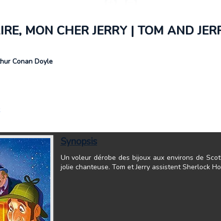
TAIRE, MON CHER JERRY | TOM AND J
thur Conan Doyle
Synopsis
Un voleur dérobe des bijoux aux environs de Scotl
jolie chanteuse. Tom et Jerry assistent Sherlock 