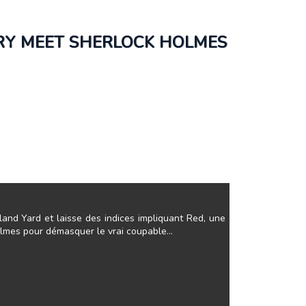
ERRY MEET SHERLOCK HOLMES
and Yard et laisse des indices impliquant Red, une
Holmes pour démasquer le vrai coupable…