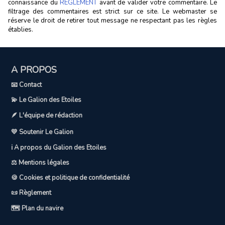
connaissance du
RÈGLEMENT
avant de valider votre commentaire. Le
filtrage des commentaires est strict sur ce site. Le webmaster se
réserve le droit de retirer tout message ne respectant pas les règles
établies.
A PROPOS
📧 Contact
💫 Le Galion des Etoiles
🪶 L'équipe de rédaction
💛 Soutenir Le Galion
ℹ️ A propos du Galion des Etoiles
⚖️ Mentions légales
🍪 Cookies et politique de confidentialité
📜 Règlement
🗺️ Plan du navire