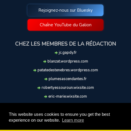
Rejoignez-nous sur Bluesky
Chaîne YouTube du Galion
CHEZ LES MEMBRES DE LA RÉDACTION
jc.gapdy.fr
blanzat.wordpress.com
patatedestenebres.wordpress.com
plumesascendantes.fr
robertyessouroun.wixsite.com
eric-marie.wixsite.com
lechiencritique.blogspot.com
soufflereve.blogspot.com
This website uses cookies to ensure you get the best
experience on our website.
Learn more
© 2009-2026 Le Galion des Etoiles. Tous droits réservés.
Ce site est réalisé et maintenu avec coeur et passion.