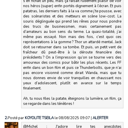
s’en fichait un peu, mais ça faisait rudement plaisir de voir
nos héros (super) enfin portés dignement à l’écran. Et puis
patatras, les derniers faits à la va comme j’te pousse, avec
des scénaristes et des metteurs en scène low-cost. La
souris déglinguée qui prend les rênes pour nous pondre
des trucs de businessmen, mais certainement pas
d’amateurs au bon sens du terme. La quasi-totalité, j’ai
même pas essayé. Non mais des fois, c’est quoi ces
représentations à la gomme ? Thor un attardé mental. Jack
doit se retourner dans sa tombe. Et puis, un petit vent de
fraîcheur dû peut-être à la déroute financière des
précédents ? On a l’impression qu’on se tourne vers des
amoureux des comics pour bâtir les plus récents. Les FF
enfin dans un bon film et puis ce Thunderbolts, que je n’ai
pas encore visionné comme dirait Wanda, mais que tu
nous donnes envie de voir tranquilles en chaussant nos
yeux d’adolescent, plutôt en avance sur le temps
finalement.
Ah, tu nous files la patate, éteignons la lumière, un film, ça
se regarde dans les ténèbres !
2.
Posté par
KOYOLITE TSEILA
le 08/08/2025 09:07
|
ALERTER
@Michel : J'adore lire tes anecdotes