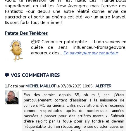
Alors, la révélation de fin est nulle. Les Thunderbolts
s'appelleront en fait les New Avengers, mais l'arrivée des
Fantastic Four depuis une autre réalité donne envie de
s'accrocher et sortir au cinéma cet été, voir un autre Marvel.
Ils sont forts tout de même !
Patate Des Ténèbres
📦🥔 Cambusier patatophile — Ludo sapiens en
quête de sens, influenceur-fromageovore,
amoureux des...
En savoir plus sur cet auteur
💬 VOS COMMENTAIRES
1.
Posté par
MICHEL MAILLOT
le 07/08/2025 10:05
|
ALERTER
Fan des comics depuis 55, oh m ...!, ans, j’étais
particulièrement content d’assister à la naissance de
l’univers MC au cinéma. Enfin, nous allions être reconnus
comme respectables après de nombreuses années
passées à passer pour des arriérés mentaux. Suffisait
d’être rejoint par la foule pour s’y fondre et devenir
fréquentable. Bon en réalité, augmentée ou alternative, on