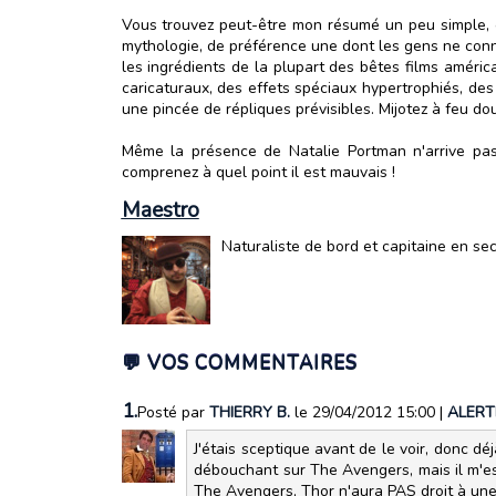
Vous trouvez peut-être mon résumé un peu simple, c'
mythologie, de préférence une dont les gens ne conna
les ingrédients de la plupart des bêtes films amér
caricaturaux, des effets spéciaux hypertrophiés, de
une pincée de répliques prévisibles. Mijotez à feu d
Même la présence de Natalie Portman n'arrive pas 
comprenez à quel point il est mauvais !
Maestro
Naturaliste de bord et capitaine en se
💬 VOS COMMENTAIRES
1.
Posté par
THIERRY B.
le 29/04/2012 15:00
|
ALERT
J'étais sceptique avant de le voir, donc déj
débouchant sur The Avengers, mais il m'es
The Avengers, Thor n'aura PAS droit à une