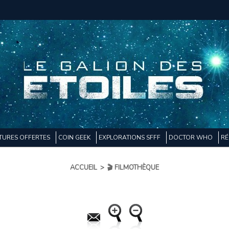
TURES OFFERTES
COIN GEEK
EXPLORATIONS SFFF
DOCTOR WHO
RÉ
ACCUEIL
>
🎬 FILMOTHÈQUE