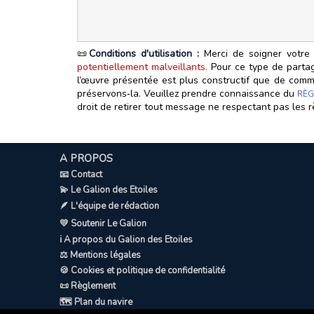
📜
Conditions d'utilisation :
Merci de soigner votre 
potentiellement malveillants.
Pour ce type de partage
l’œuvre présentée est plus constructif que de commen
préservons‑la. Veuillez prendre connaissance du
RÈG
droit de retirer tout message ne respectant pas les r
A PROPOS
📧 Contact
💫 Le Galion des Etoiles
🪶 L'équipe de rédaction
💛 Soutenir Le Galion
ℹ️ A propos du Galion des Etoiles
⚖️ Mentions légales
🍪 Cookies et politique de confidentialité
📜 Règlement
🗺️ Plan du navire