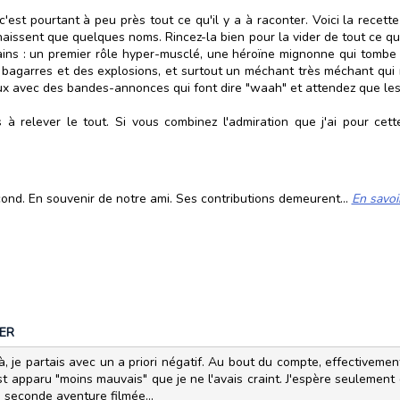
est pourtant à peu près tout ce qu'il y a à raconter. Voici la recett
issent que quelques noms. Rincez-la bien pour la vider de tout ce qu'e
icains : un premier rôle hyper-musclé, une héroïne mignonne qui tom
s bagarres et des explosions, et surtout un méchant très méchant qui 
oux avec des bandes-annonces qui font dire "waah" et attendez que les 
à relever le tout. Si vous combinez l'admiration que j'ai pour cet
cond. En souvenir de notre ami. Ses contributions demeurent...
En savoi
ER
à, je partais avec un a priori négatif. Au bout du compte, effectivement
t apparu "moins mauvais" que je ne l'avais craint. J'espère seulement
 seconde aventure filmée...