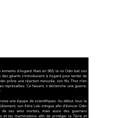
s ennemis d’Asgard. Mais en 965, le roi Odin bat son
 des géants s'introduisent à Asgard pour tenter de
Odin prône une réaction mesurée, son fils Thor n'en
des représailles. Ce faisant, il déclenche une guerre,
.
roise une équipe de scientifiques. Au début, tous le
llèlement, son frère Loki intrigue afin d'évincer Odin
de de ses amis mortels, mais aussi des guerriers
s et les machinations afin de protéger la Terre et