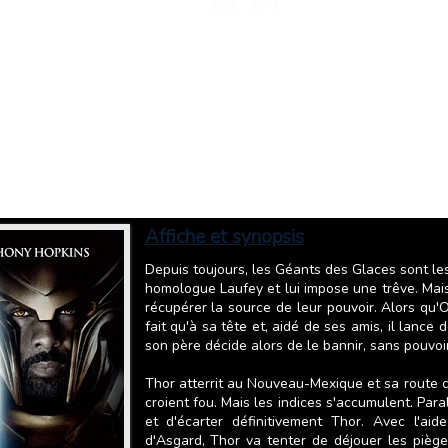
Affiche et synopsis
Depuis toujours, les Géants des Glaces sont le
homologue Laufey et lui impose une trêve. Mais
récupérer la source de leur pouvoir. Alors qu'
fait qu'à sa tête et, aidé de ses amis, il lance 
son père décide alors de le bannir, sans pouvoir
Thor atterrit au Nouveau-Mexique et sa route c
croient fou. Mais les indices s'accumulent. Para
et d'écarter définitivement Thor. Avec l'ai
d'Asgard, Thor va tenter de déjouer les piège