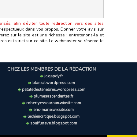
isés, afin d’éviter toute redirection vers des sites
t respectueux dans vos propos. Donner votre avis sur
erez sur le site est une richesse : entretenons‑la et
es est strict sur ce site. Le webmaster se réserve le
CHEZ LES MEMBRES DE LA RÉDACTION
jc.gapdy.fr
blanzat.wordpress.com
patatedestenebres.wordpress.com
plumesascendantes.fr
robertyessouroun.wixsite.com
eric-marie.wixsite.com
lechiencritique.blogspot.com
soufflereve.blogspot.com