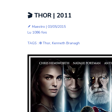
🎬 THOR | 2011
🪶
Maestro
| 03/05/2015
Lu 1086 fois
TAGS
:
🌐 Thor
,
Kenneth Branagh