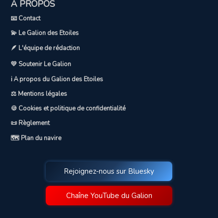
A PROPOS
📧 Contact
💫 Le Galion des Etoiles
🪶 L'équipe de rédaction
💛 Soutenir Le Galion
ℹ️ A propos du Galion des Etoiles
⚖️ Mentions légales
🍪 Cookies et politique de confidentialité
📜 Règlement
🗺️ Plan du navire
Rejoignez-nous sur Bluesky
Chaîne YouTube du Galion