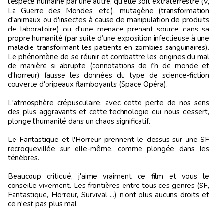
l'espèce humaine par une autre, qu'elle soit extraterrestre (V,
La Guerre des Mondes, etc.), mutagène (transformation
d'animaux ou d'insectes à cause de manipulation de produits
de laboratoire) ou d'une menace prenant source dans sa
propre humanité (par suite d’une exposition infectieuse à une
maladie transformant les patients en zombies sanguinaires).
Le phénomène de se réunir et combattre les origines du mal
de manière si abrupte (connotations de fin de monde et
d'horreur) fausse les données du type de science-fiction
couverte d'oripeaux flamboyants (Space Opéra).
L'atmosphère crépusculaire, avec cette perte de nos sens
des plus aggravants et cette technologie qui nous dessert,
plonge l'humanité dans un chaos significatif.
Le Fantastique et l'Horreur prennent le dessus sur une SF
recroquevillée sur elle-même, comme plongée dans les
ténèbres.
Beaucoup critiqué, j'aime vraiment ce film et vous le
conseille vivement. Les frontières entre tous ces genres (SF,
Fantastique, Horreur, Survival ...) n'ont plus aucuns droits et
ce n'est pas plus mal.