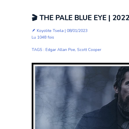
🎬 THE PALE BLUE EYE | 202
🪶
Koyolite Tseila
| 08/01/2023
Lu 1048 fois
TAGS
:
Edgar Allan Poe
,
Scott Cooper