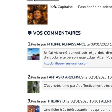
⚔️🦜 Capitaine — Passionnée de science-
💬 VOS COMMENTAIRES
1.
Posté par
PHILIPPE RENAISSANCE
le 08/01/2023 
Je l’ai visionné samedi soir et je dois dir
d’introduire le personnage Edgar Allan Poe
http://philippe-renaissance.com
2.
Posté par
FANTASIO ARDENNES
le 08/01/2023 10
C'est noté. Il me paraît effectivement très 
3.
Posté par
THIERRY B.
le 08/01/2023 10:30
|
ALERT
Une fiche très intéressante ‐ et qui donne v