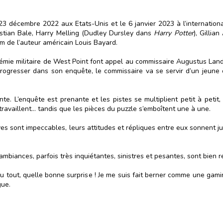
e 23 décembre 2022 aux Etats-Unis et le 6 janvier 2023 à l’internationa
istian Bale, Harry Melling (Dudley Dursley dans
Harry Potter
), Gillia
om de l’auteur américain Louis Bayard.
ie militaire de West Point font appel au commissaire Augustus Lando
 progresser dans son enquête, le commissaire va se servir d’un jeune 
ante. L’enquête est prenante et les pistes se multiplient petit à peti
ravaillent… tandis que les pièces du puzzle s’emboîtent une à une.
s sont impeccables, leurs attitudes et répliques entre eux sonnent jus
ambiances, parfois très inquiétantes, sinistres et pesantes, sont bien 
u tout, quelle bonne surprise ! Je me suis fait berner comme une gamine,
gue.