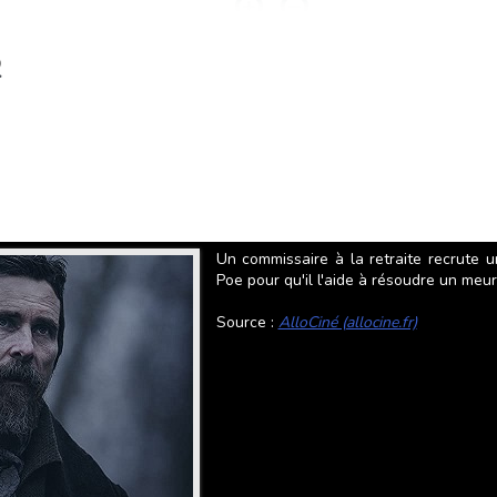
2
Un commissaire à la retraite recrute 
Poe pour qu'il l'aide à résoudre un meur
Source :
AlloCiné (allocine.fr)