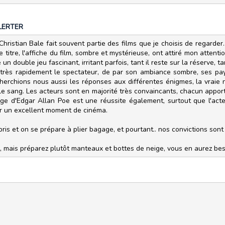
LERTER
Christian Bale fait souvent partie des films que je choisis de regarder.
e titre, l'affiche du film, sombre et mystérieuse, ont attiré mon attent
 un double jeu fascinant, irritant parfois, tant il reste sur la réserve, t
er très rapidement le spectateur, de par son ambiance sombre, ses pa
 cherchions nous aussi les réponses aux différentes énigmes, la vraie
 le sang. Les acteurs sont en majorité très convaincants, chacun appo
e d'Edgar Allan Poe est une réussite également, surtout que l'acte
er un excellent moment de cinéma.
mpris et on se prépare à plier bagage, et pourtant.. nos convictions son
, mais préparez plutôt manteaux et bottes de neige, vous en aurez bes