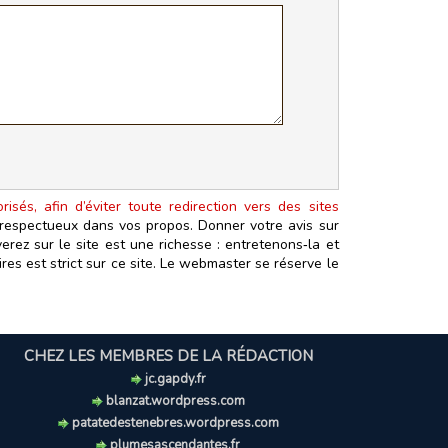
isés, afin d’éviter toute redirection vers des sites
t respectueux dans vos propos. Donner votre avis sur
erez sur le site est une richesse : entretenons‑la et
es est strict sur ce site. Le webmaster se réserve le
CHEZ LES MEMBRES DE LA RÉDACTION
jc.gapdy.fr
blanzat.wordpress.com
patatedestenebres.wordpress.com
plumesascendantes.fr