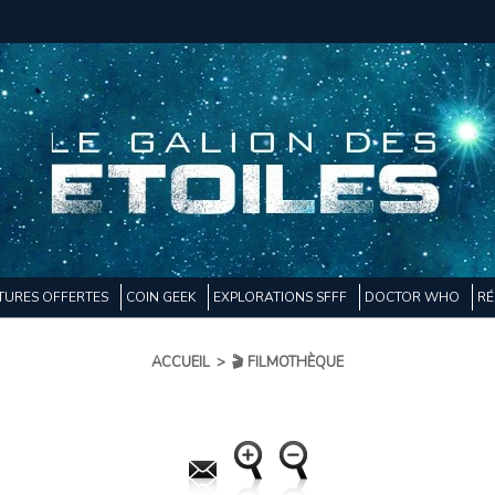
TURES OFFERTES
COIN GEEK
EXPLORATIONS SFFF
DOCTOR WHO
RÉ
ACCUEIL
>
🎬 FILMOTHÈQUE