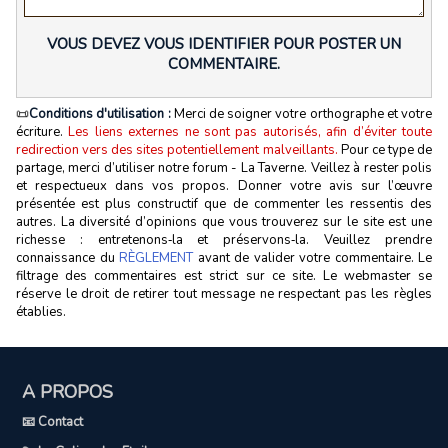
VOUS DEVEZ VOUS IDENTIFIER POUR POSTER UN
COMMENTAIRE.
📜
Conditions d'utilisation :
Merci de soigner votre orthographe et votre
écriture.
Les liens externes ne sont pas autorisés, afin d’éviter toute
redirection vers des sites potentiellement malveillants.
Pour ce type de
partage, merci d’utiliser notre forum - La Taverne. Veillez à rester polis
et respectueux dans vos propos. Donner votre avis sur l’œuvre
présentée est plus constructif que de commenter les ressentis des
autres. La diversité d’opinions que vous trouverez sur le site est une
richesse : entretenons‑la et préservons‑la. Veuillez prendre
connaissance du
RÈGLEMENT
avant de valider votre commentaire. Le
filtrage des commentaires est strict sur ce site. Le webmaster se
réserve le droit de retirer tout message ne respectant pas les règles
établies.
A PROPOS
📧 Contact