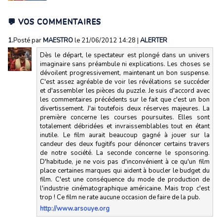
💬 VOS COMMENTAIRES
1.
Posté par
MAESTRO
le 21/06/2012 14:28
|
ALERTER
Dès le départ, le spectateur est plongé dans un univers
imaginaire sans préambule ni explications. Les choses se
dévoilent progressivement, maintenant un bon suspense.
C'est assez agréable de voir les révélations se succéder
et d'assembler les pièces du puzzle. Je suis d'accord avec
les commentaires précédents sur le fait que c'est un bon
divertissement. J'ai toutefois deux réserves majeures. La
première concerne les courses poursuites. Elles sont
totalement débridées et invraissemblables tout en étant
inutile. Le film aurait beaucoup gagné à jouer sur la
candeur des deux fugitifs pour dénoncer certains travers
de notre société. La seconde concerne le sponsoring.
D'habitude, je ne vois pas d'inconvénient à ce qu'un film
place certaines marques qui aident à boucler le budget du
film. C'est une conséquence du mode de production de
l'industrie cinématographique américaine. Mais trop c'est
trop ! Ce film ne rate aucune occasion de faire de la pub.
http://www.arsouye.org