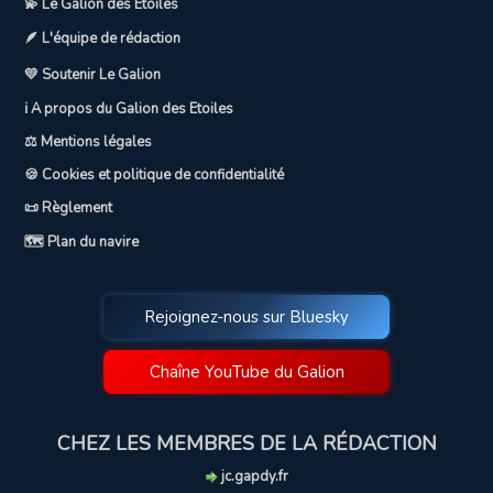
💫 Le Galion des Etoiles
🪶 L'équipe de rédaction
💛 Soutenir Le Galion
ℹ️ A propos du Galion des Etoiles
⚖️ Mentions légales
🍪 Cookies et politique de confidentialité
📜 Règlement
🗺️ Plan du navire
Rejoignez-nous sur Bluesky
Chaîne YouTube du Galion
CHEZ LES MEMBRES DE LA RÉDACTION
jc.gapdy.fr