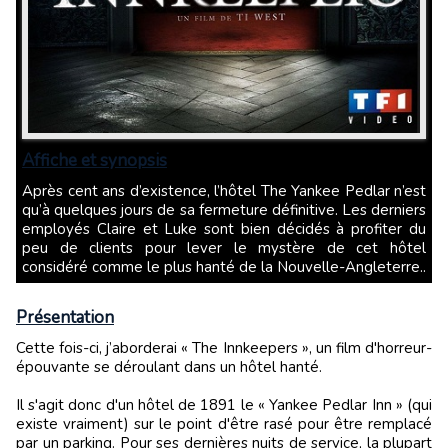
Affiche et synopsis
Après cent ans d’existence, l’hôtel The Yankee Pedlar n’est
qu’à quelques jours de sa fermeture définitive. Les derniers
employés Claire et Luke sont bien décidés à profiter du
peu de clients pour lever le mystère de cet hôtel
considéré comme le plus hanté de la Nouvelle-Angleterre..
Présentation
Cette fois-ci, j’aborderai « The Innkeepers », un film d'horreur-
épouvante se déroulant dans un hôtel hanté.
Il s'agit donc d'un hôtel de 1891 le « Yankee Pedlar Inn » (qui
existe vraiment) sur le point d'être rasé pour être remplacé
par un parking. Pour ses dernières nuits de service, la plupart