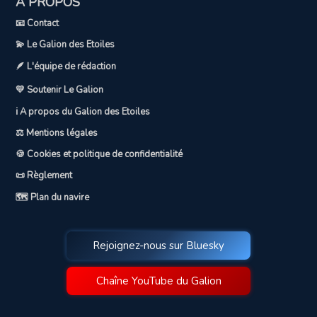
A PROPOS
📧 Contact
💫 Le Galion des Etoiles
🪶 L'équipe de rédaction
💛 Soutenir Le Galion
ℹ️ A propos du Galion des Etoiles
⚖️ Mentions légales
🍪 Cookies et politique de confidentialité
📜 Règlement
🗺️ Plan du navire
Rejoignez-nous sur Bluesky
Chaîne YouTube du Galion