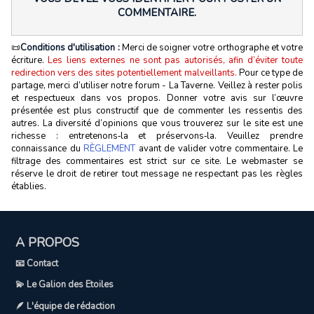
COMMENTAIRE.
📜
Conditions d'utilisation :
Merci de soigner votre orthographe et votre
écriture.
Les liens externes ne sont pas autorisés, afin d’éviter toute
redirection vers des sites potentiellement malveillants.
Pour ce type de
partage, merci d’utiliser notre forum - La Taverne. Veillez à rester polis
et respectueux dans vos propos. Donner votre avis sur l’œuvre
présentée est plus constructif que de commenter les ressentis des
autres. La diversité d’opinions que vous trouverez sur le site est une
richesse : entretenons‑la et préservons‑la. Veuillez prendre
connaissance du
RÈGLEMENT
avant de valider votre commentaire. Le
filtrage des commentaires est strict sur ce site. Le webmaster se
réserve le droit de retirer tout message ne respectant pas les règles
établies.
A PROPOS
📧 Contact
💫 Le Galion des Etoiles
🪶 L'équipe de rédaction