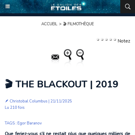
ACCUEIL
>
🎬 FILMOTHÈQUE
Notez
🎬 THE BLACKOUT | 2019
🪶
Christobal Columbus
| 21/11/2025
Lu 210 fois
TAGS
:
Egor Baranov
Que feriez-vous s’il ne restait plus que quelques milliers de