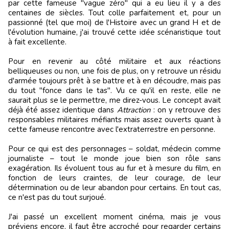
par cette fameuse "vague zéro" qui a eu lieu il y a des
centaines de siècles. Tout colle parfaitement et, pour un
passionné (tel que moi) de l'Histoire avec un grand H et de
l'évolution humaine, j'ai trouvé cette idée scénaristique tout
à fait excellente.
Pour en revenir au côté militaire et aux réactions
belliqueuses ou non, une fois de plus, on y retrouve un résidu
d'armée toujours prêt à se battre et à en découdre, mais pas
du tout "fonce dans le tas". Vu ce qu'il en reste, elle ne
saurait plus se le permettre, me direz-vous. Le concept avait
déjà été assez identique dans
Attraction
: on y retrouve des
responsables militaires méfiants mais assez ouverts quant à
cette fameuse rencontre avec l'extraterrestre en personne.
Pour ce qui est des personnages – soldat, médecin comme
journaliste – tout le monde joue bien son rôle sans
exagération. Ils évoluent tous au fur et à mesure du film, en
fonction de leurs craintes, de leur courage, de leur
détermination ou de leur abandon pour certains. En tout cas,
ce n'est pas du tout surjoué.
J'ai passé un excellent moment cinéma, mais je vous
préviens encore, il faut être accroché pour regarder certains