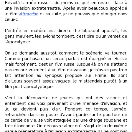
Revoilà l’armée russe – du moins ce qu’il en reste – face à
une invasion extraterrestre. Après avoir beaucoup apprécié
le film
Attraction
et sa suite, je ne pouvais que plonger dans
celui-ci.
L’entrée en matière est directe. Le blackout apparaît, les
gens meurent, les avions tombent, c’est pire qu’un verset de
l’Apocalypse.
On se demande aussitôt comment le scénario va tourner.
Comme par hasard, un cercle parfait est épargné en Russie
mais forcément, c’est un film russe. Jusque-là, on ne s’attend
pas encore vraiment à un film d’invasion ; je n’avais pas trop
fait attention au synopsis proposé sur Prime. Ils sont
d’ailleurs souvent assez vagues. Je m’attendais plutôt à un
film post-apocalyptique.
Vient la découverte de jeunes qui ont des visions et
entendent des voix prévenant d'une menace d'invasion, et
là, ça devient plus clair. Pendant ce temps, l'armée,
retranchée dans un poste d'avant-garde sur le pourtour de
ce cercle de vie, se voit attaquée par une charge soudaine et
très étonnante. On découvre alors qu'il s'agit de la deuxième
vague préparatoire à l'invasion extraterrestre. Ils ne sont pas