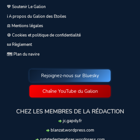
💛 Soutenir Le Galion
ℹ️ A propos du Galion des Etoiles
⚖️ Mentions légales
🍪 Cookies et politique de confidentialité
📜 Règlement
🗺️ Plan du navire
Rejoignez-nous sur Bluesky
Chaîne YouTube du Galion
CHEZ LES MEMBRES DE LA RÉDACTION
jc.gapdy.fr
blanzat.wordpress.com
patatedestenebres.wordpress.com