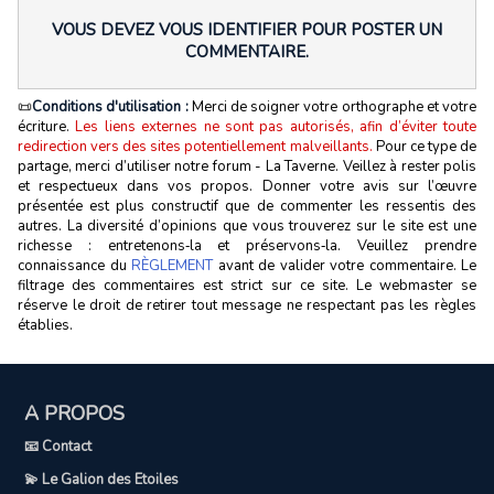
VOUS DEVEZ VOUS IDENTIFIER POUR POSTER UN
COMMENTAIRE.
📜
Conditions d'utilisation :
Merci de soigner votre orthographe et votre
écriture.
Les liens externes ne sont pas autorisés, afin d’éviter toute
redirection vers des sites potentiellement malveillants.
Pour ce type de
partage, merci d’utiliser notre forum - La Taverne. Veillez à rester polis
et respectueux dans vos propos. Donner votre avis sur l’œuvre
présentée est plus constructif que de commenter les ressentis des
autres. La diversité d’opinions que vous trouverez sur le site est une
richesse : entretenons‑la et préservons‑la. Veuillez prendre
connaissance du
RÈGLEMENT
avant de valider votre commentaire. Le
filtrage des commentaires est strict sur ce site. Le webmaster se
réserve le droit de retirer tout message ne respectant pas les règles
établies.
A PROPOS
📧 Contact
💫 Le Galion des Etoiles