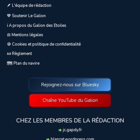
🪶 L'équipe de rédaction
💛 Soutenir Le Galion
ℹ️ A propos du Galion des Etoiles
⚖️ Mentions légales
🍪 Cookies et politique de confidentialité
📜 Règlement
🗺️ Plan du navire
Rejoignez-nous sur Bluesky
Chaîne YouTube du Galion
CHEZ LES MEMBRES DE LA RÉDACTION
jc.gapdy.fr
blanzat.wordpress.com