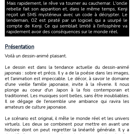
Mais rapidement, le rêve va tourner au cauchemar. L'oncle
rebelle fait son apparition et, dans le même temps, Kenji
reçoit un SMS mystérieux avec un code à décrypter. Le
lendemain, OZ est piraté par un logiciel qui a usurpé le
compte de Kenji. Ce qui semblait limité à l'infosphère va
rapidement avoir des conséquences sur le monde réel.
Présentation
Voilà un dessin-animé plaisant.
Le dessin est dans la tendance actuelle du dessin-animé
japonais : sobre et précis. Il y a de la poésie dans les images,
et l'animation est impeccable. Le décor, à savoir le domaine
d'une vieille famille japonaise, invite à la rêverie. Il nous
plonge au coeur d'un Japon à la fois contemporain et
traditionnel. Les musiques sont belles, sans être inoubliables.
Il se dégage de l'ensemble une ambiance qui ravira les
amateurs de culture japonaise.
Le scénario est original, il mêle le monde réel et les univers
virtuels. Les deux se combinent pour mettre en avant une
histoire dont on peut regretter la linéarité générale. Il y a