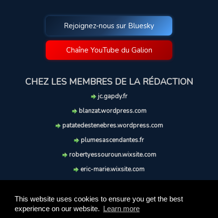
Rejoignez-nous sur Bluesky
Chaîne YouTube du Galion
CHEZ LES MEMBRES DE LA RÉDACTION
jc.gapdy.fr
blanzat.wordpress.com
patatedestenebres.wordpress.com
plumesascendantes.fr
robertyessouroun.wixsite.com
eric-marie.wixsite.com
lechiencritique.blogspot.com
soufflereve.blogspot.com
This website uses cookies to ensure you get the best
experience on our website.
Learn more
© 2009-2026 Le Galion des Etoiles. Tous droits réservés.