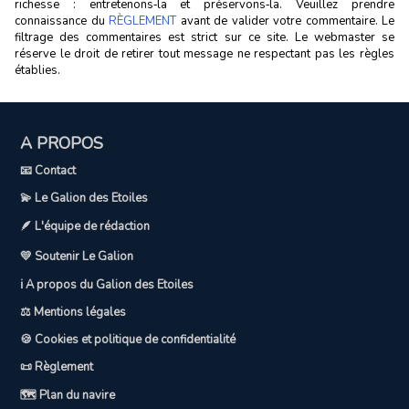
richesse : entretenons‑la et préservons‑la. Veuillez prendre
connaissance du
RÈGLEMENT
avant de valider votre commentaire. Le
filtrage des commentaires est strict sur ce site. Le webmaster se
réserve le droit de retirer tout message ne respectant pas les règles
établies.
A PROPOS
📧 Contact
💫 Le Galion des Etoiles
🪶 L'équipe de rédaction
💛 Soutenir Le Galion
ℹ️ A propos du Galion des Etoiles
⚖️ Mentions légales
🍪 Cookies et politique de confidentialité
📜 Règlement
🗺️ Plan du navire