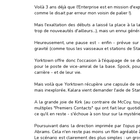
Voilà 3 ans déjà que l'Enterprise est en mission d'ex
comme le disait par erreur mon voisin de palier !).
Mais l'exaltation des débuts a laissé la place à la
trop de nouveautés d'ailleurs...), mais un ennui géné
Heureusement, une pause est - enfin - prévue sur 
gravité (comme tous les vaisseaux et stations de Sta
Yorktown offre donc l'occasion à l'équipage de se dét
pour le poste de vice-amiral de la base. Spock, pou
carrière - et de leur vie.
Mais voilà que Yorktown récupère une capsule de se
mais inexplorée, Kalara vient demander l'aide de Sta
A la grande joie de Kirk (au contraire de McCoy, tou
multiples "Premiers Contacts" qui ont fait leur quot
ce qu'il en reste - s'échoue à son tour sur la mystéri
Poursuivant dans la direction imprimée par l'opus p
Abrams. Cela n'en reste pas moins un film agréable à
Le scénario est clairement des plus simples : un gro