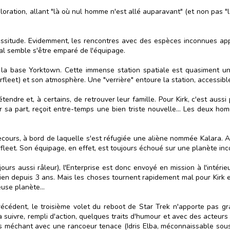
ploration, allant "là où nul homme n'est allé auparavant" (et non pas "
 lassitude. Evidemment, les rencontres avec des espèces inconnues ap
ral semble s'être emparé de l'équipage.
la base Yorktown. Cette immense station spatiale est quasiment une
rfleet) et son atmosphère. Une "verrière" entoure la station, accessib
endre et, à certains, de retrouver leur famille. Pour Kirk, c'est aussi
r sa part, reçoit entre-temps une bien triste nouvelle... Les deux ho
cours, à bord de laquelle s'est réfugiée une aliène nommée Kalara. 
rfleet. Son équipage, en effet, est toujours échoué sur une planète in
jours aussi râleur), l'Enterprise est donc envoyé en mission à l'inté
idien depuis 3 ans. Mais les choses tournent rapidement mal pour Kirk 
euse planète...
récédent, le troisième volet du reboot de Star Trek n'apporte pas gra
 suivre, rempli d'action, quelques traits d'humour et avec des acteur
s méchant avec une rancoeur tenace (Idris Elba, méconnaissable sous le