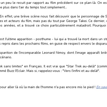
n peu le recuit par rapport au film précédent sur ce plan-là. On es
ce plus dans l'air du temps tout simplement...
En effet, une brève scène nous fait découvrir que le personnage de S
et acteurs du film, mais pas du tout par George Takei. Ce dernier, qu
ues années, et a trouvé ce choix particulièrement maladroit. Pourqu
st l'ultime apparition - posthume - lui qui a trouvé la mort dans un s
 repris dans les prochains films, en guise de respect envers le dispar
sparition de l'incomparable Leonard Nimoy, dont l'image apparaît brièv
cénario.
k sans limites" en Français. Il est vrai que "Star Trek au-delà" (com
é Buzz l'Eclair. Mais si, rappelez-vous : "Vers l'infini et au-delà!".
our aller là où la main de l'homme n'a pas encore mis le pied !
En savo