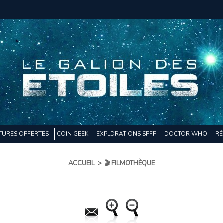
TURES OFFERTES
COIN GEEK
EXPLORATIONS SFFF
DOCTOR WHO
RÉ
ACCUEIL
>
🎬 FILMOTHÈQUE