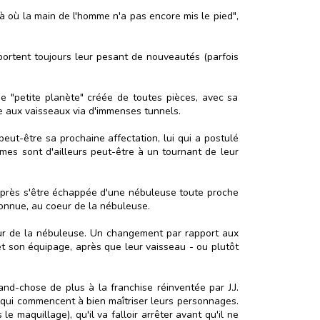
là où la main de l'homme n'a pas encore mis le pied",
portent toujours leur pesant de nouveautés (parfois
 "petite planète" créée de toutes pièces, avec sa
le aux vaisseaux via d'immenses tunnels.
 peut-être sa prochaine affectation, lui qui a postulé
mmes sont d'ailleurs peut-être à un tournant de leur
Après s'être échappée d'une nébuleuse toute proche
connue, au coeur de la nébuleuse.
rieur de la nébuleuse. Un changement par rapport aux
et son équipage, après que leur vaisseau - ou plutôt
nd-chose de plus à la franchise réinventée par J.J.
s qui commencent à bien maîtriser leurs personnages.
 maquillage), qu'il va falloir arrêter avant qu'il ne