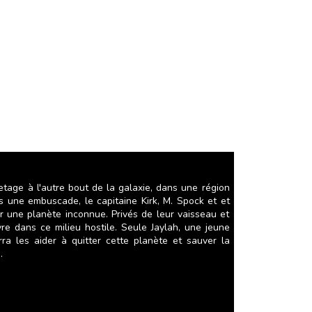
etage à l'autre bout de la galaxie, dans une région
 une embuscade, le capitaine Kirk, M. Spock et et
ur une planète inconnue. Privés de leur vaisseau et
vre dans ce milieu hostile. Seule Jaylah, une jeune
ra les aider à quitter cette planète et sauver la
.