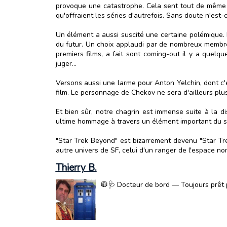
provoque une catastrophe. Cela sent tout de même u
qu'offraient les séries d'autrefois. Sans doute n'est-
Un élément a aussi suscité une certaine polémique. 
du futur. Un choix applaudi par de nombreux membres 
premiers films, a fait sont coming-out il y a quelq
juger...
Versons aussi une larme pour Anton Yelchin, dont c'e
film. Le personnage de Chekov ne sera d'ailleurs plus
Et bien sûr, notre chagrin est immense suite à la di
ultime hommage à travers un élément important du s
"Star Trek Beyond" est bizarrement devenu "Star Tre
autre univers de SF, celui d'un ranger de l'espace nomm
Thierry B.
🧥🩺 Docteur de bord — Toujours prêt p