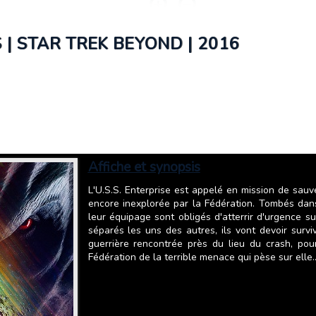
S | STAR TREK BEYOND | 2016
Affiche et synopsis
L'U.S.S. Enterprise est appelé en mission de sauv
encore inexplorée par la Fédération. Tombés dans
leur équipage sont obligés d'atterrir d'urgence s
séparés les uns des autres, ils vont devoir survi
guerrière rencontrée près du lieu du crash, pour
Fédération de la terrible menace qui pèse sur elle..