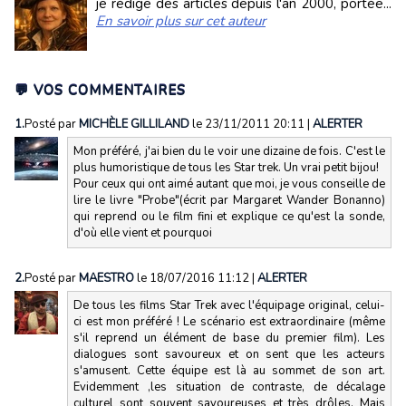
je rédige des articles depuis l'an 2000, portée...
En savoir plus sur cet auteur
💬 VOS COMMENTAIRES
1.
Posté par
MICHÈLE GILLILAND
le 23/11/2011 20:11
|
ALERTER
Mon préféré, j'ai bien du le voir une dizaine de fois. C'est le
plus humoristique de tous les Star trek. Un vrai petit bijou!
Pour ceux qui ont aimé autant que moi, je vous conseille de
lire le livre "Probe"(écrit par Margaret Wander Bonanno)
qui reprend ou le film fini et explique ce qu'est la sonde,
d'où elle vient et pourquoi
2.
Posté par
MAESTRO
le 18/07/2016 11:12
|
ALERTER
De tous les films Star Trek avec l'équipage original, celui-
ci est mon préféré ! Le scénario est extraordinaire (même
s'il reprend un élément de base du premier film). Les
dialogues sont savoureux et on sent que les acteurs
s'amusent. Cette équipe est là au sommet de son art.
Evidemment ,les situation de contraste, de décalage
culturel sont souvent savoureuses et très drôles. Mais